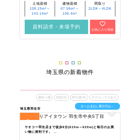
土地面積
建物面積
間取り
108.15m²～
67.56m²～
2LDK～4LDK
143.14m²
106.4m²
資料請求・来場予約
お気に入り登録
埼玉県の新着物件
最終１棟
内覧OK
即引渡OK
モデルハウスあり
6
月々お支払い
万円台～
埼玉県羽生市
埼玉
2
1
全
区画
全
ヤオコー羽生店まで徒歩8分(610m～620m)と毎日のお買
高
い物に便利です。 …
え