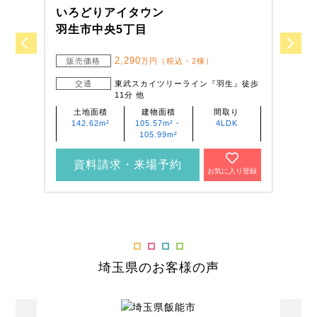
いろどりアイタウン
い
羽生市中央5丁目
川
2,290
販売価格
万円（税込・2棟）
交通
東武スカイツリーライン『羽生』徒歩
11分 他
土地面積
建物面積
間取り
142.62m²
105.57m²・
4LDK
105.99m²
資料請求・来場予約
お気に入り登録
埼玉県のお客様の声