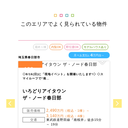
このエリアでよく見られている物件
最終１棟
内覧OK
即引渡OK
モデルハウスあり
6
月々お支払い
万円台～
埼玉県春日部市
埼玉
128
1
全
区画
全
◇8/16(日)に「現地イベント」を開催いたします!◇ ◇ス
◇
マイルーフで“発…
ト
いろどりアイタウン
い
ザ・ノード春日部
川
2,490
販売価格
万円（税込・1棟）～
3,140
万円（税込・4棟）
交通
東武鉄道野田線『南桜井』徒歩15分
～ 19分