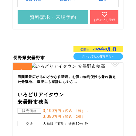
資料請求・来場予約
お気に入り登録
2026年8月3日
公開日：
8
月々お支払い
万円台～
長野県安曇野市
4
全
区画
田園風景広がるのどかな住環境。お買い物利便性も兼ね備え
た分譲地。 環境にも家計にもやさ…
いろどりアイタウン
安曇野市穂高
3,190
販売価格
万円（税込・1棟）～
3,390
万円（税込・2棟）
交通
大糸線『有明』徒歩30分 他