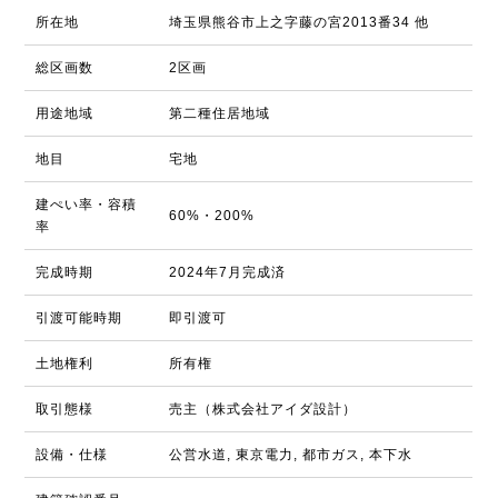
所在地
埼玉県熊谷市上之字藤の宮2013番34 他
総区画数
2区画
用途地域
第二種住居地域
地目
宅地
建ぺい率・容積
60%・200%
率
完成時期
2024年7月完成済
引渡可能時期
即引渡可
土地権利
所有権
取引態様
売主（株式会社アイダ設計）
設備・仕様
公営水道, 東京電力, 都市ガス, 本下水