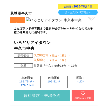
2026年8月4日
公開日：
9
月々お支払い
万円台～
茨城県牛久市
4
全
区画
ふたばランド保育園まで徒歩10分(750m～790m)なのでお子
様の送り迎えに便利です。…
いろどりアイタウン
牛久市中央
3,290
販売価格
万円（税込・1棟）・
3,590
万円（税込・1棟）
交通
常磐線『牛久』徒歩18分 ～ 19分
土地面積
建物面積
間取り
169.75m²・
103.51m²
4LDK
178.61m²
資料請求・来場予約
お気に入り登録