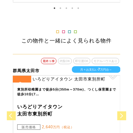
この物件と一緒によく見られる物件
ウスあり
最終１棟
内覧OK
即引渡OK
モデルハウスあり
7
台～
月々お支払い
万円台～
群馬県太田市
埼玉
2
1
全
区画
全
区
学で
東別所幼稚園まで徒歩5分(350m～370m)、つくし保育園まで
ロー
徒歩10分(7…
い物
いろどりアイタウン
い
太田市東別所町
小
2,640
販売価格
万円（税込）
販