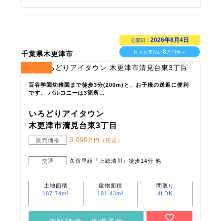
2026年8月4日
公開日：
8
月々お支払い
万円台～
千葉県木更津市
1
全
区画
百谷学園幼稚園まで徒歩3分(200m)と、お子様の送迎に便利
です。 バルコニーは3箇所…
いろどりアイタウン
木更津市清見台東3丁目
3,090
販売価格
万円（税込）
交通
久留里線『上総清川』徒歩14分 他
土地面積
建物面積
間取り
187.74m²
101.43m²
4LDK