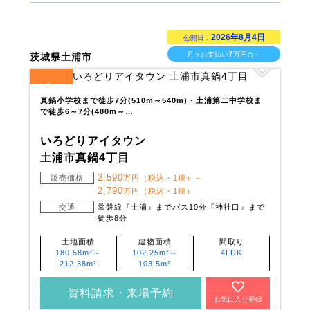
2026年8月4日
公開日：
7
月々お支払い
万円台～
茨城県土浦市
4
全
区画
真鍋小学校まで徒歩7分(510m～540m)・土浦第二中学校ま
で徒歩6～7分(480m～…
いろどりアイタウン
土浦市真鍋4丁目
2,590
販売価格
万円（税込・1棟）～
2,790
万円（税込・1棟）
交通
常磐線『土浦』までバス10分『神社口』まで
徒歩8分
土地面積
建物面積
間取り
180.58m²～
102.25m²～
4LDK
212.38m²
103.5m²
資料請求・来場予約
お気に入り登録