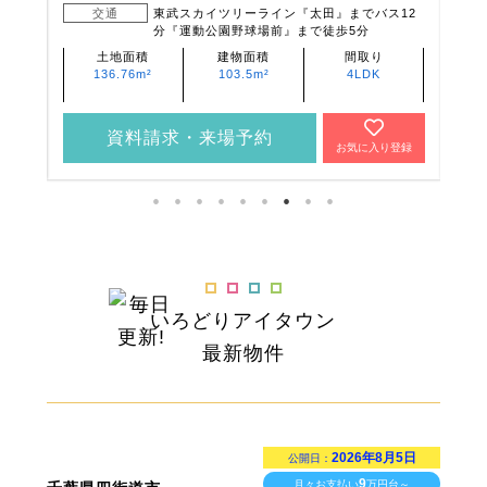
交通
東武スカイツリーライン『太田』までバス12
分『運動公園野球場前』まで徒歩5分
土地面積
建物面積
間取り
136.76m²
103.5m²
4LDK
資料請求・来場予約
登録
お気に入り登録
いろどりアイタウン
最新物件
2026年8月5日
公開日：
9
月々お支払い
万円台～