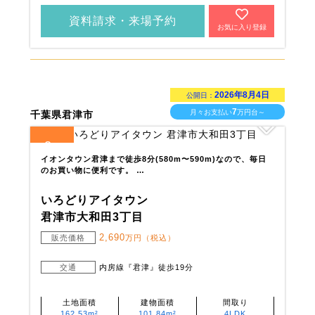
資料請求・来場予約
お気に入り登録
2026年8月4日
公開日：
7
月々お支払い
万円台～
千葉県君津市
2
全
区画
イオンタウン君津まで徒歩8分(580m〜590m)なので、毎日
のお買い物に便利です。 …
いろどりアイタウン
君津市大和田3丁目
2,690
販売価格
万円（税込）
交通
内房線『君津』徒歩19分
土地面積
建物面積
間取り
162.53m²
101.84m²
4LDK