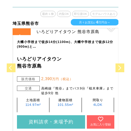
ウスあり
最終１棟
内覧OK
即引渡OK
モデルハウスあり
6
台～
月々お支払い
万円台～
埼玉県熊谷市
埼玉
1
1
全
区画
全
区
 対
大幡小学校まで徒歩14分(1100m)、大幡中学校まで徒歩12分
荒川
(900m)と…
(56
いろどりアイタウン
い
熊谷市原島
熊
2,390
販売価格
万円（税込）
販
まで
交通
高崎線『熊谷』までバス9分『植木車庫』まで
徒歩9分 他
土地面積
建物面積
間取り
114.97m²
101.55m²
4LDK
資料請求・来場予約
登録
お気に入り登録