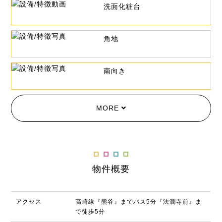
洗面化粧台
角地
南向き
MORE
物件概要
アクセス
高崎線『熊谷』までバス5分『法潤寺前』ま
で徒歩5分