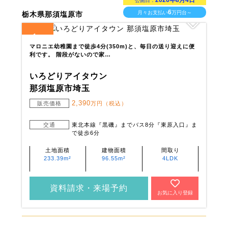
2026年8月4日
公開日：
6
月々お支払い
万円台～
栃木県那須塩原市
1
全
区画
マロニエ幼稚園まで徒歩4分(350m)と、毎日の送り迎えに便
利です。 階段がないので家…
いろどりアイタウン
那須塩原市埼玉
2,390
販売価格
万円（税込）
交通
東北本線『黒磯』までバス8分『東原入口』ま
で徒歩6分
土地面積
建物面積
間取り
233.39m²
96.55m²
4LDK
資料請求・来場予約
お気に入り登録