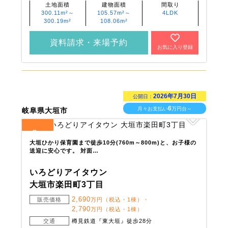
土地面積
建物面積
間取り
300.11m²～
105.57m²～
4LDK
300.19m²
108.06m²
資料請求・来場予約
お気に入り登録
2026年7月30日
公開日：
6
月々お支払い
万円台～
岐阜県大垣市
3
全
区画
大垣ひかり保育園まで徒歩10分(760m～800m)と、お子様の
送迎に安心です。 対面…
いろどりアイタウン
大垣市楽田町3丁目
2,690
販売価格
万円（税込・1棟）・
2,790
万円（税込・1棟）
交通
樽見鉄道『東大垣』徒歩28分