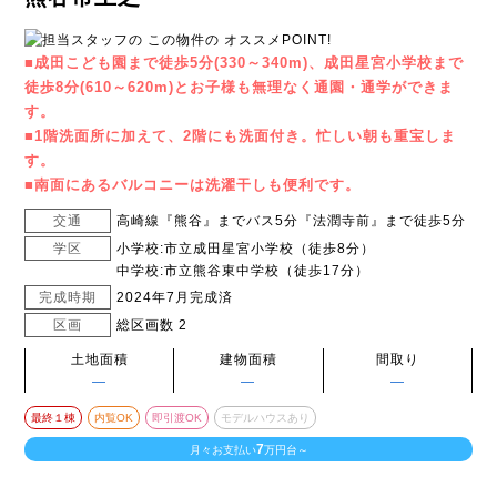
■成田こども園まで徒歩5分(330～340m)、成田星宮小学校まで
徒歩8分(610～620m)とお子様も無理なく通園・通学ができま
す。
■1階洗面所に加えて、2階にも洗面付き。忙しい朝も重宝しま
す。
■南面にあるバルコニーは洗濯干しも便利です。
交通
高崎線『熊谷』までバス5分『法潤寺前』まで徒歩5分
学区
小学校:市立成田星宮小学校（徒歩8分）
中学校:市立熊谷東中学校（徒歩17分）
完成時期
2024年7月完成済
区画
総区画数 2
土地面積
建物面積
間取り
―
―
―
最終１棟
内覧OK
即引渡OK
モデルハウスあり
7
月々お支払い
万円台～