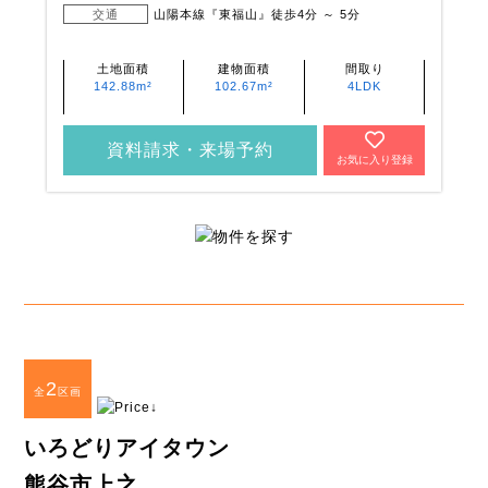
交通
山陽本線『東福山』徒歩4分 ～ 5分
土地面積
建物面積
間取り
142.88m²
102.67m²
4LDK
資料請求・来場予約
お気に入り登録
2
全
区画
いろどりアイタウン
熊谷市上之