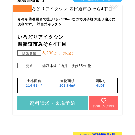
千葉県四街道市
1
全
区画
みそら幼稚園まで徒歩6分(470m)なのでお子様の送り迎えに
便利です。 対面式キッチン…
いろどりアイタウン
四街道市みそら4丁目
3,290
販売価格
万円（税込）
交通
総武本線『物井』徒歩35分 他
土地面積
建物面積
間取り
214.51m²
101.84m²
4LDK
資料請求・来場予約
お気に入り登録