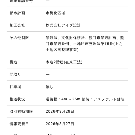
建築確認番号
―
都市計画
市街化区域
施工会社
株式会社アイダ設計
その他制限
景観法、文化財保護法、熊谷市景観計画、熊
谷市景観条例、土地区画整理法第76条(上之
土地区画整理事業)
構造
木造2階建(在来工法)
間取り
―
駐車場
無し
接道状況
道路幅：4m ～25m 舗装：アスファルト舗装
取引有効期限
2026年3月29日
情報更新日
2026年3月27日