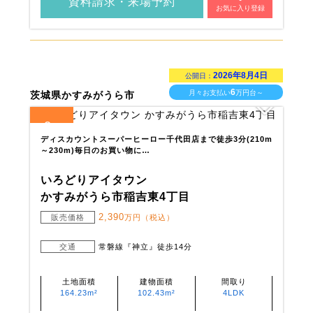
資料請求・来場予約
お気に入り登録
2026年8月4日
公開日：
6
月々お支払い
万円台～
茨城県かすみがうら市
2
全
区画
ディスカウントスーパーヒーロー千代田店まで徒歩3分(210m
～230m)毎日のお買い物に…
いろどりアイタウン
かすみがうら市稲吉東4丁目
2,390
販売価格
万円（税込）
交通
常磐線『神立』徒歩14分
土地面積
建物面積
間取り
164.23m²
102.43m²
4LDK