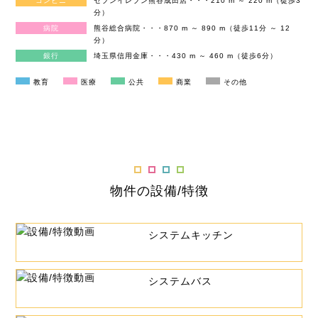
コンビニ
セブンイレブン熊谷成田店・・・210 m ～ 220 m（徒歩3
分）
病院
熊谷総合病院・・・870 m ～ 890 m（徒歩11分 ～ 12
分）
銀行
埼玉県信用金庫・・・430 m ～ 460 m（徒歩6分）
教育
医療
公共
商業
その他
物件の設備/特徴
システムキッチン
システムバス