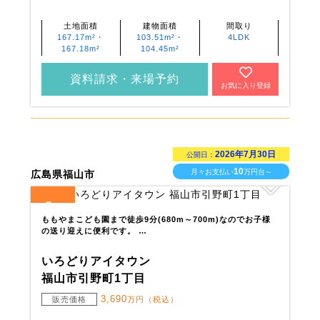
土地面積
建物面積
間取り
167.17m²・
103.51m²・
4LDK
167.18m²
104.45m²
資料請求・来場予約
お気に入り登録
2026年7月30日
公開日：
10
月々お支払い
万円台～
広島県福山市
3
全
区画
ももやまこども園まで徒歩9分(680m～700m)なのでお子様
の送り迎えに便利です。 …
いろどりアイタウン
福山市引野町1丁目
3,690
販売価格
万円（税込）