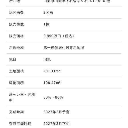
所在地
山梨県山梨市下石森字立石1011番10 他
総区画数
2区画
販売棟数
1棟
販売価格
2,890万円（税込）
用途地域
第一種低層住居専用地域
地目
宅地
土地面積
231.11m²
建物面積
108.47m²
建ぺい率・容積
50%・80%
率
完成時期
2027年2月予定
引渡可能時期
2027年3月下旬