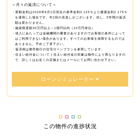
＜月々の返済について＞
・変動金利は2026年8月1日現在の基準金利3.125％より優遇金利2.175％
を適用した場合です。年2回の見直しがございます。但し、5年間の返済
額は変わりません。
・融資限度額30万円以上～1億円以内（10万円単位）
・借入にあたっては金融機関の審査がありますのでお客様の条件によって
はご利用できない場合があります。すべてのお客様を保障するものでは
ありません。予めご了承下さい。
・返済例は都市銀行の住宅ローンプランを参照しています。
・住まい給付金について | 住まい給付金の対象は物件により異なりますの
で、詳しくはお近くの店舗またはメールにてお問い合わせ下さい。
ローンシミュレーター
この物件の進捗状況