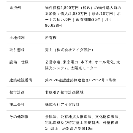
返済例
物件価格2,890万円（税込）の物件購入時の
返済例：借入/2,880万円｜頭金/10万円｜ボ
ーナス払い/0円｜返済期間/35年｜月々
80,628円
土地権利
所有権
取引態様
売主（株式会社アイダ設計）
設備・仕様
公営水道, 東京電力, 本下水, オール電化, 太
陽光システム, 太陽光モニター
建築確認番号
第2026確認建築静建住ま02552号 2号棟
都市計画
非線引き都市計画区域
施工会社
株式会社アイダ設計
その他制限
景観法、公有地拡大推進法、文化財保護法、
宅地造成及び特定盛土等規制法、外壁後退
1m以上、絶対高さ制限10m