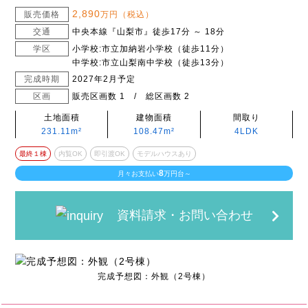
2,890
販売価格
万円（税込）
交通
中央本線『山梨市』徒歩17分 ～ 18分
学区
小学校:市立加納岩小学校（徒歩11分）
中学校:市立山梨南中学校（徒歩13分）
完成時期
2027年2月予定
区画
販売区画数 1 / 総区画数 2
土地面積
建物面積
間取り
231.11m²
108.47m²
4LDK
最終１棟
内覧OK
即引渡OK
モデルハウスあり
8
月々お支払い
万円台～
資料請求・お問い合わせ
完成予想図：外観（2号棟）