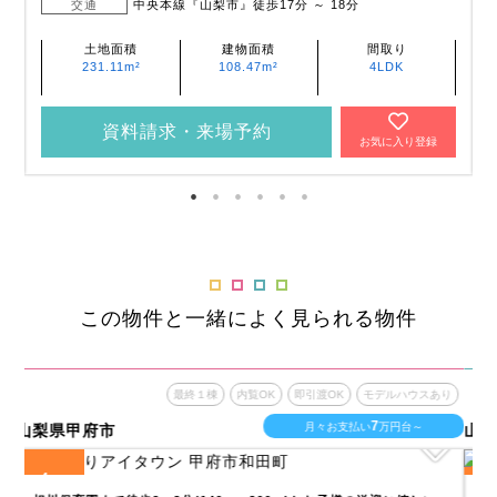
交通
中央本線『山梨市』徒歩17分 ～ 18分
土地面積
建物面積
間取り
231.11m²
108.47m²
4LDK
資料請求・来場予約
お気に入り登録
この物件と一緒によく見られる物件
あり
最終１棟
内覧OK
即引渡OK
モデルハウスあり
7
月々お支払い
万円台～
山梨県甲府市
山
2
全
区画
全