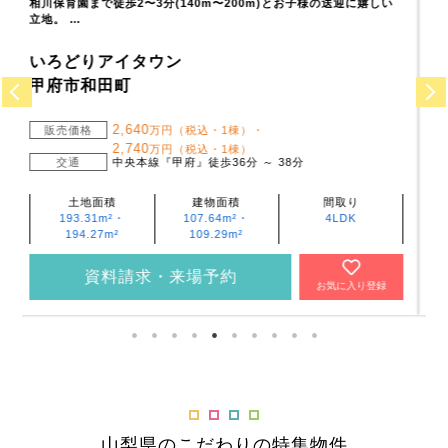
JR身延線「甲斐住吉」駅まで徒歩4～5分で利便性良好! 対面式キッ
チンはLD…
いろどりアイタウン
甲府市住吉2丁目
2,690
販売価格
万円（税込）
交通
身延線『甲斐住吉』徒歩4分 ～ 5分
土地面積
建物面積
間取り
163.05m²
108.47m²
4LDK
資料請求・来場予約
お気に入り登録
山梨県のこだわりの特集物件