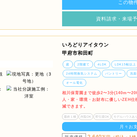
この物
資料請求・来場
いろどりアイタウン
甲府市和田町
庭
2階建て
4LDK
LDK15帖以上
24時間換気システム
パントリー
洗面
オール電化
相川保育園まで徒歩2〜3分(140m〜2
人・家・環境・お財布に優しいZEH仕
減できます。
最終１棟
内覧OK
即引渡OK
モデルハウスあ
月々お
2,640