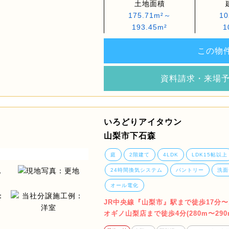
土地面積
175.71m²～
10
193.45m²
1
この物
資料請求・来場
いろどりアイタウン
山梨市下石森
庭
2階建て
4LDK
LDK15帖以上
24時間換気システム
パントリー
洗面
オール電化
JR中央線『山梨市』駅まで徒歩17分〜1
オギノ山梨店まで徒歩4分(280m〜2