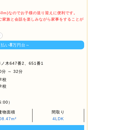
460m)なのでお子様の送り迎えに便利です。
でご家族と会話を楽しみながら家事をすることが
り
8
支払い
万円台～
木647番2、651番1
分 ～ 32分
学校
学校
6:00）
建物面積
間取り
08.47m²
4LDK