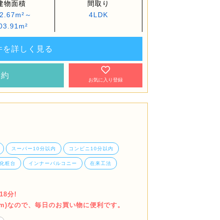
建物面積
間取り
2.67m²～
4LDK
03.91m²
件を詳しく見る
予約
お気に入り登録
スーパー10分以内
コンビニ10分以内
化粧台
インナーバルコニー
在来工法
8分!
90m)なので、毎日のお買い物に便利です。