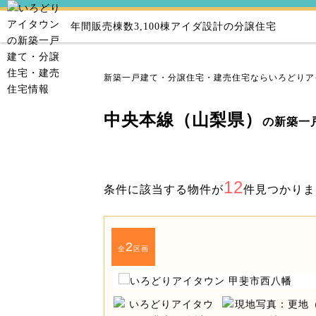
年間販売棟数3,100棟
アイダ設計の分譲住宅
新築一戸建て・分譲住宅・建売住宅ならいろどりア
中央本線（山梨県）
の新築一
12
条件に該当する物件が
件見つかりま
2
全
区画