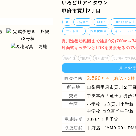
いろどりアイタウン
甲府市貢川2丁目
庭
2階建て
4LDK
LDK15帖以上
パントリー
洗面化粧台
インナーバル
貢川進徳幼稚園まで徒歩9分(700m～
対面式キッチンはLDKを見渡せるので
最終１棟
内覧OK
即引渡OK
モデルハウスあ
月々お
2,590
販売価格
万円（税込・3棟
所在地
山梨県甲府市貢川２丁目1
交通
中央本線『竜王』徒歩29
学区
小学校:市立貢川小学校
中学校:市立富竹中学校
完成時期
2026年8月予定
取扱店舗
甲府店 （AM9:00～PM