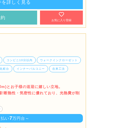
件を詳しく見る
予約
お気に入り登録
コンビニ10分以内
ウォークインクローゼット
化粧台
インナーバルコニー
在来工法
00m)とお子様の送迎に嬉しい立地。
様!断熱性・気密性に優れており、光熱費が削
り
7
支払い
万円台～