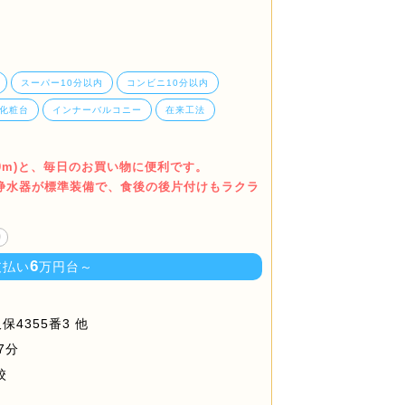
スーパー10分以内
コンビニ10分以内
化粧台
インナーバルコニー
在来工法
0m)と、毎日のお買い物に便利です。
浄水器が標準装備で、食後の後片付けもラクラ
り
6
支払い
万円台～
4355番3 他
7分
校