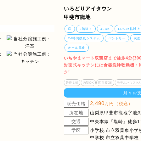
いろどりアイタウン
甲斐市龍地
庭
2階建て
4LDK
LDK15帖以上
24時間換気システム
パントリー
洗面
オール電化
いちやまマート双葉店まで徒歩4分(30
対面式キッチンには食器洗浄乾燥機・
ク!
最終１棟
内覧OK
即引渡OK
モデルハウスあ
月々お
2,490
販売価格
万円（税込）
所在地
山梨県甲斐市龍地字池久保
交通
中央本線『塩崎』徒歩1
学区
小学校:市立双葉東小学
中学校:市立双葉中学校