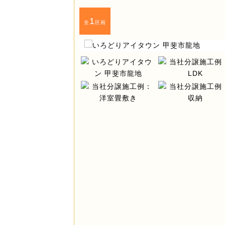
1
全
区画