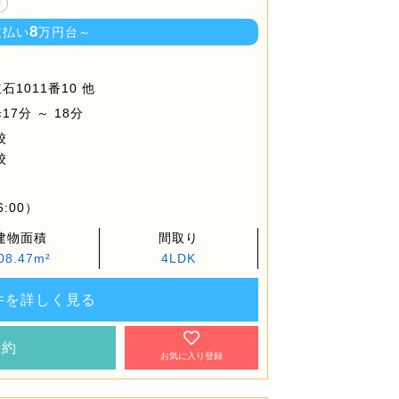
り
8
支払い
万円台～
1011番10 他
7分 ～ 18分
校
校
6:00）
建物面積
間取り
08.47m²
4LDK
件を詳しく見る
予約
お気に入り登録