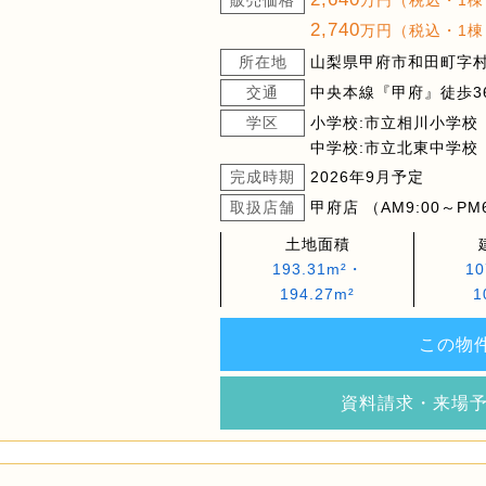
販売価格
万円（税込・1棟
2,740
万円（税込・1棟
所在地
山梨県甲府市和田町字村ノ
交通
中央本線『甲府』徒歩36
学区
小学校:市立相川小学校
中学校:市立北東中学校
完成時期
2026年9月予定
取扱店舗
甲府店 （AM9:00～PM
土地面積
193.31m²・
10
194.27m²
1
この物
資料請求・来場