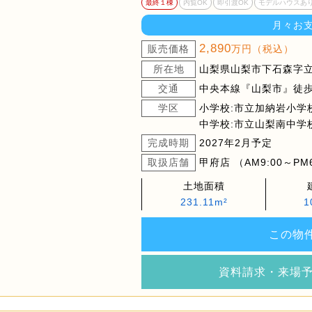
最終１棟
内覧OK
即引渡OK
モデルハウスあ
月々お
2,890
販売価格
万円（税込）
所在地
山梨県山梨市下石森字立石
交通
中央本線『山梨市』徒歩1
学区
小学校:市立加納岩小学
中学校:市立山梨南中学
完成時期
2027年2月予定
取扱店舗
甲府店 （AM9:00～PM
土地面積
231.11m²
1
この物
資料請求・来場