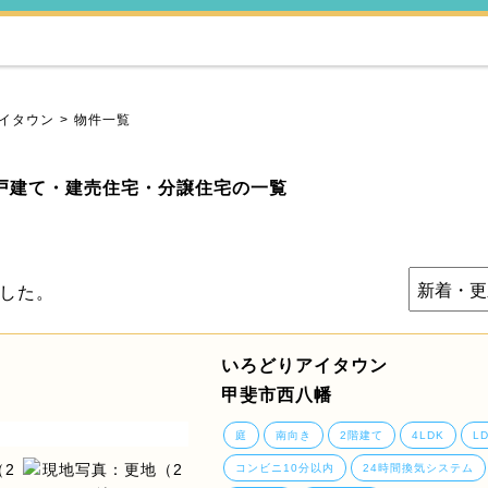
イタウン
物件一覧
戸建て・建売住宅・分譲住宅の一覧
した。
いろどりアイタウン
甲斐市西八幡
庭
南向き
2階建て
4LDK
L
コンビニ10分以内
24時間換気システム