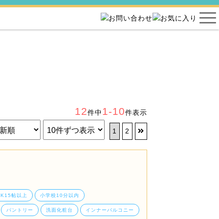
12
1-10
件中
件表示
1
2
DK15帖以上
小学校10分以内
パントリー
洗面化粧台
インナーバルコニー