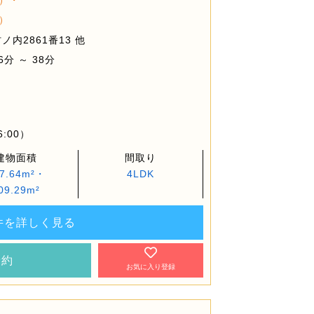
）・
）
内2861番13 他
分 ～ 38分
6:00）
建物面積
間取り
7.64m²・
4LDK
09.29m²
件を詳しく見る
予約
お気に入り登録