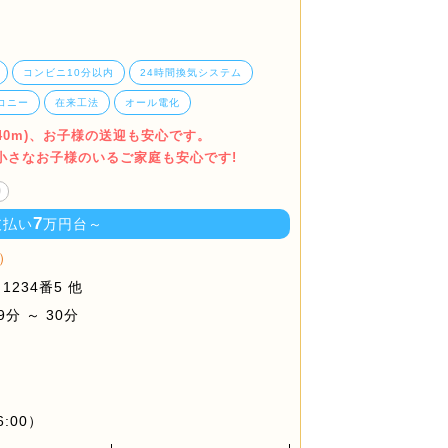
コンビニ10分以内
24時間換気システム
コニー
在来工法
オール電化
740m)、お子様の送迎も安心です。
小さなお子様のいるご家庭も安心です!
り
7
支払い
万円台～
）
234番5 他
分 ～ 30分
6:00）