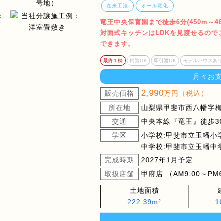
在来工法
オール電化
竜王中央保育園まで徒歩6分(450m～
対面式キッチンはLDKを見渡せるの
できます。
最終１棟
内覧OK
即引渡OK
モデルハウスあ
月々お
2,990
販売価格
万円（税込）
所在地
山梨県甲斐市西八幡字梅ノ
交通
中央本線『竜王』徒歩30
学区
小学校:甲斐市立玉幡小
中学校:甲斐市立玉幡中
完成時期
2027年1月予定
取扱店舗
甲府店 （AM9:00～PM
土地面積
222.39m²
1