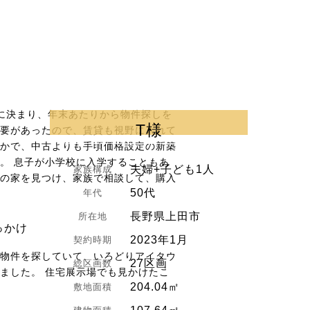
に決まり、年末あたりから物件探しを
T様
要があったので、賃貸も視野に入れて
かで、中古よりも手頃価格設定の新築
。 息子が小学校に入学することもあ
夫婦+子ども1人
家族構成
の家を見つけ、家族で相談して、購入
50代
年代
長野県上田市
所在地
っかけ
2023年1月
契約時期
物件を探していて、いろどりアイタウ
27区画
総区画数
ました。 住宅展示場でも見かけたこ
204.04㎡
敷地面積