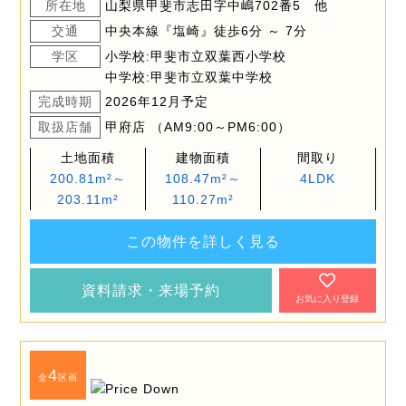
所在地
山梨県甲斐市志田字中嶋702番5 他
交通
中央本線『塩崎』徒歩6分 ～ 7分
学区
小学校:甲斐市立双葉西小学校
中学校:甲斐市立双葉中学校
完成時期
2026年12月予定
取扱店舗
甲府店 （AM9:00～PM6:00）
土地面積
建物面積
間取り
200.81m²～
108.47m²～
4LDK
203.11m²
110.27m²
この物件を詳しく見る
資料請求・来場予約
お気に入り登録
4
全
区画