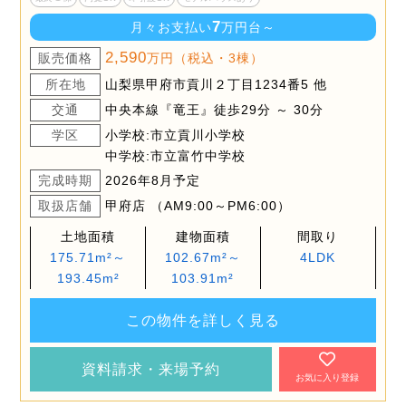
7
月々お支払い
万円台～
2,590
販売価格
万円（税込・3棟）
所在地
山梨県甲府市貢川２丁目1234番5 他
交通
中央本線『竜王』徒歩29分 ～ 30分
学区
小学校:市立貢川小学校
中学校:市立富竹中学校
完成時期
2026年8月予定
取扱店舗
甲府店 （AM9:00～PM6:00）
土地面積
建物面積
間取り
175.71m²～
102.67m²～
4LDK
193.45m²
103.91m²
この物件を詳しく見る
資料請求・来場予約
お気に入り登録