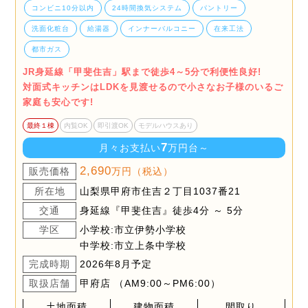
コンビニ10分以内
24時間換気システム
パントリー
洗面化粧台
給湯器
インナーバルコニー
在来工法
都市ガス
JR身延線「甲斐住吉」駅まで徒歩4～5分で利便性良好!
対面式キッチンはLDKを見渡せるので小さなお子様のいるご
家庭も安心です!
最終１棟
内覧OK
即引渡OK
モデルハウスあり
7
月々お支払い
万円台～
2,690
販売価格
万円（税込）
所在地
山梨県甲府市住吉２丁目1037番21
交通
身延線『甲斐住吉』徒歩4分 ～ 5分
学区
小学校:市立伊勢小学校
中学校:市立上条中学校
完成時期
2026年8月予定
取扱店舗
甲府店 （AM9:00～PM6:00）
土地面積
建物面積
間取り