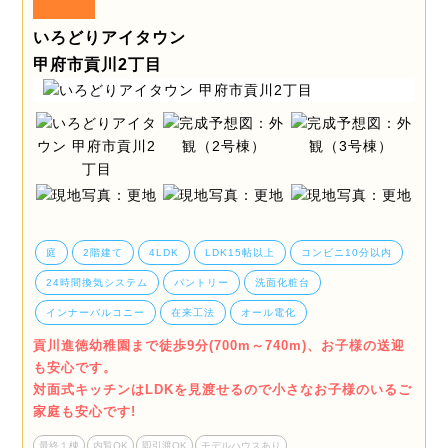
いろどりアイタウン
甲府市貢川2丁目
庭
2階建て
4LDK
LDK15帖以上
コンビニ10分以内
24時間換気システム
パントリー
洗面化粧台
インナーバルコニー
在来工法
オール電化
貢川進徳幼稚園まで徒歩9分(700m～740m)、お子様の送迎
も安心です。
対面式キッチンはLDKを見渡せるので小さなお子様のいるご
家庭も安心です!
最終１棟
内覧OK
即引渡OK
モデルハウスあり