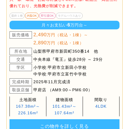
優れており、光熱費が削減できます。
最終１棟
内覧OK
即引渡OK
モデルハウスあり
6
月々お支払い
万円台～
2,490
販売価格
万円（税込・1棟）～
2,890
万円（税込・1棟）
所在地
山梨県甲府市新田町350番14 他
交通
中央本線『竜王』徒歩28分 ～ 29分
学区
小学校:甲府市立新田小学校
中学校:甲府市立富竹中学校
完成時期
2025年11月完成済
取扱店舗
甲府店 （AM9:00～PM6:00）
土地面積
建物面積
間取り
167.38m²～
101.43m²～
4LDK
226.16m²
107.64m²
この物件を詳しく見る