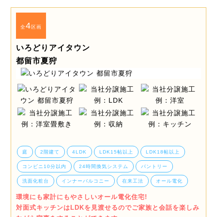
4
全
区画
いろどりアイタウン
都留市夏狩
庭
2階建て
4LDK
LDK15帖以上
LDK18帖以上
コンビニ10分以内
24時間換気システム
パントリー
洗面化粧台
インナーバルコニー
在来工法
オール電化
環境にも家計にもやさしいオール電化住宅!
対面式キッチンはLDKを見渡せるのでご家族と会話を楽しみ