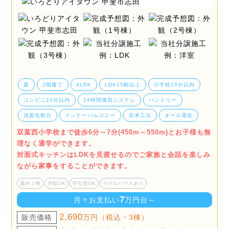
庭
2階建て
4LDK
LDK15帖以上
小学校10分以内
コンビニ10分以内
24時間換気システム
パントリー
洗面化粧台
インナーバルコニー
在来工法
オール電化
双葉西小学校まで徒歩6分～7分(450m～550m)とお子様も無
理なく通学ができます。
対面式キッチンはLDKを見渡せるのでご家族と会話を楽しみ
ながら家事をすることができます。
最終１棟
内覧OK
即引渡OK
モデルハウスあり
7
月々お支払い
万円台～
2,690
販売価格
万円（税込・3棟）