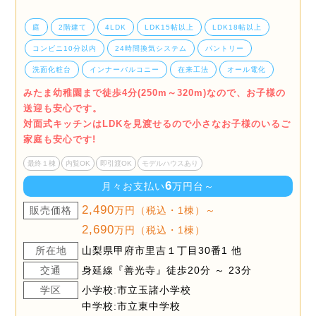
庭
2階建て
4LDK
LDK15帖以上
LDK18帖以上
コンビニ10分以内
24時間換気システム
パントリー
洗面化粧台
インナーバルコニー
在来工法
オール電化
みたま幼稚園まで徒歩4分(250m～320m)なので、お子様の
送迎も安心です。
対面式キッチンはLDKを見渡せるので小さなお子様のいるご
家庭も安心です!
最終１棟
内覧OK
即引渡OK
モデルハウスあり
6
月々お支払い
万円台～
2,490
販売価格
万円（税込・1棟）～
2,690
万円（税込・1棟）
所在地
山梨県甲府市里吉１丁目30番1 他
交通
身延線『善光寺』徒歩20分 ～ 23分
学区
小学校:市立玉諸小学校
中学校:市立東中学校