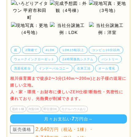
庭
2階建て
4LDK
LDK15帖以上
コンビニ10分以内
ウォークインクローゼット
24時間換気システム
パントリー
洗面化粧台
インナーバルコニー
在来工法
オール電化
相川保育園まで徒歩2〜3分(140m〜200m)とお子様の送迎に
嬉しい立地。
人・家・環境・お財布に優しいZEH仕様!断熱性・気密性に
優れており、光熱費が削減できます。
最終１棟
内覧OK
即引渡OK
モデルハウスあり
7
月々お支払い
万円台～
2,640
販売価格
万円（税込・1棟）・