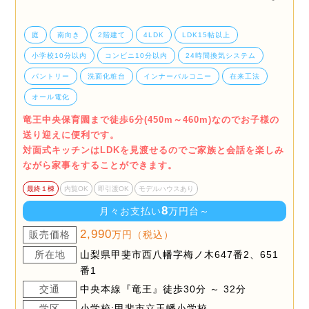
庭
南向き
2階建て
4LDK
LDK15帖以上
小学校10分以内
コンビニ10分以内
24時間換気システム
パントリー
洗面化粧台
インナーバルコニー
在来工法
オール電化
竜王中央保育園まで徒歩6分(450m～460m)なのでお子様の
送り迎えに便利です。
対面式キッチンはLDKを見渡せるのでご家族と会話を楽しみ
ながら家事をすることができます。
最終１棟
内覧OK
即引渡OK
モデルハウスあり
8
月々お支払い
万円台～
2,990
販売価格
万円（税込）
所在地
山梨県甲斐市西八幡字梅ノ木647番2、651
番1
交通
中央本線『竜王』徒歩30分 ～ 32分
学区
小学校:甲斐市立玉幡小学校