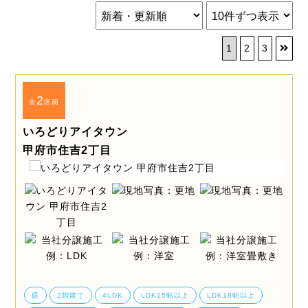
1
2
3
2
全
区画
いろどりアイタウン
甲府市住吉2丁目
庭
2階建て
4LDK
LDK15帖以上
LDK18帖以上