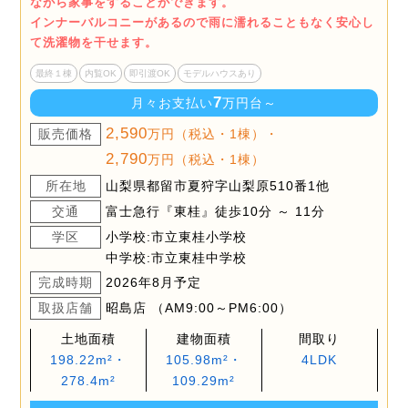
ながら家事をすることができます。
インナーバルコニーがあるので雨に濡れることもなく安心し
て洗濯物を干せます。
最終１棟
内覧OK
即引渡OK
モデルハウスあり
7
月々お支払い
万円台～
2,590
販売価格
万円（税込・1棟）・
2,790
万円（税込・1棟）
所在地
山梨県都留市夏狩字山梨原510番1他
交通
富士急行『東桂』徒歩10分 ～ 11分
学区
小学校:市立東桂小学校
中学校:市立東桂中学校
完成時期
2026年8月予定
取扱店舗
昭島店 （AM9:00～PM6:00）
土地面積
建物面積
間取り
198.22m²・
105.98m²・
4LDK
278.4m²
109.29m²