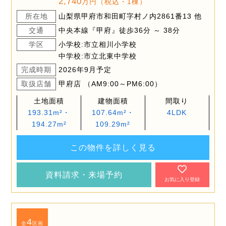
2,740
万円（税込・1棟）
所在地
山梨県甲府市和田町字村ノ内2861番13 他
交通
中央本線『甲府』徒歩36分 ～ 38分
学区
小学校:市立相川小学校
中学校:市立北東中学校
完成時期
2026年9月予定
取扱店舗
甲府店 （AM9:00～PM6:00）
土地面積
建物面積
間取り
193.31m²・
107.64m²・
4LDK
194.27m²
109.29m²
この物件を詳しく見る
資料請求・来場予約
お気に入り登録
4
全
区画