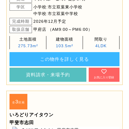
学区
小学校:市立双葉東小学校
中学校:市立双葉中学校
完成時期
2026年12月予定
取扱店舗
甲府店 （AM9:00～PM6:00）
土地面積
建物面積
間取り
275.73m²
103.5m²
4LDK
この物件を詳しく見る
資料請求・来場予約
お気に入り登録
3
全
区画
いろどりアイタウン
甲斐市志田