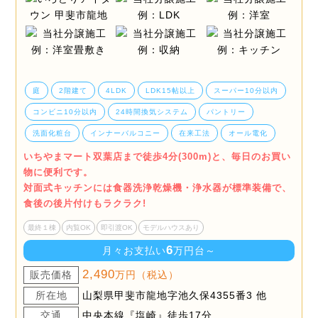
庭
2階建て
4LDK
LDK15帖以上
スーパー10分以内
コンビニ10分以内
24時間換気システム
パントリー
洗面化粧台
インナーバルコニー
在来工法
オール電化
いちやまマート双葉店まで徒歩4分(300m)と、毎日のお買い
物に便利です。
対面式キッチンには食器洗浄乾燥機・浄水器が標準装備で、
食後の後片付けもラクラク!
最終１棟
内覧OK
即引渡OK
モデルハウスあり
6
月々お支払い
万円台～
2,490
販売価格
万円（税込）
所在地
山梨県甲斐市龍地字池久保4355番3 他
交通
中央本線『塩崎』徒歩17分