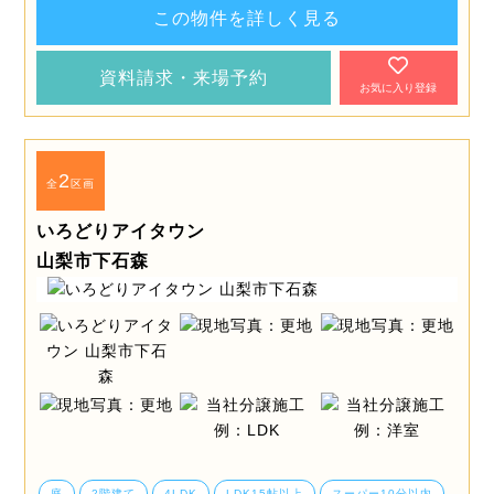
この物件を詳しく見る
資料請求・来場予約
お気に入り登録
2
全
区画
いろどりアイタウン
山梨市下石森
庭
2階建て
4LDK
LDK15帖以上
スーパー10分以内