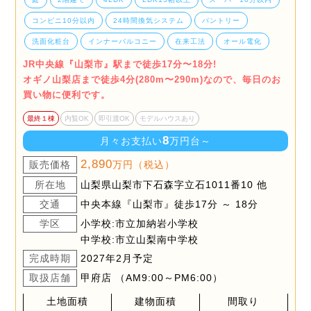
コンビニ10分以内
24時間換気システム
パントリー
洗面化粧台
インナーバルコニー
在来工法
オール電化
JR中央線『山梨市』駅まで徒歩17分〜18分!
オギノ山梨店まで徒歩4分(280m〜290m)なので、毎日のお
買い物に便利です。
最終１棟
内覧OK
即引渡OK
モデルハウスあり
8
月々お支払い
万円台～
2,890
販売価格
万円（税込）
所在地
山梨県山梨市下石森字立石1011番10 他
交通
中央本線『山梨市』徒歩17分 ～ 18分
学区
小学校:市立加納岩小学校
中学校:市立山梨南中学校
完成時期
2027年2月予定
取扱店舗
甲府店 （AM9:00～PM6:00）
土地面積
建物面積
間取り