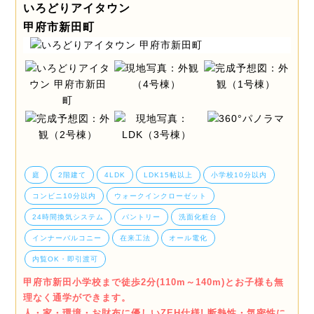
いろどりアイタウン
甲府市新田町
庭
2階建て
4LDK
LDK15帖以上
小学校10分以内
コンビニ10分以内
ウォークインクローゼット
24時間換気システム
パントリー
洗面化粧台
インナーバルコニー
在来工法
オール電化
内覧OK・即引渡可
甲府市新田小学校まで徒歩2分(110m～140m)とお子様も無
理なく通学ができます。
人・家・環境・お財布に優しいZEH仕様! 断熱性・気密性に