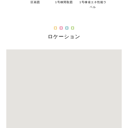
区画図
1号棟間取図
1号棟省エネ性能ラ
ベル
ロケーション