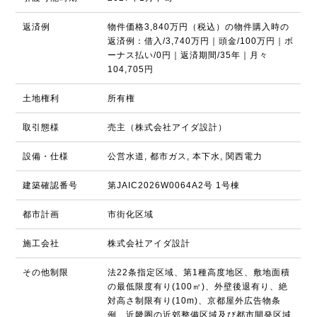
返済例
物件価格3,840万円（税込）の物件購入時の
返済例：借入/3,740万円｜頭金/100万円｜ボ
ーナス払い/0円｜返済期間/35年｜月々
104,705円
土地権利
所有権
取引態様
売主（株式会社アイダ設計）
設備・仕様
公営水道, 都市ガス, 本下水, 関西電力
建築確認番号
第JAIC2026W0064A2号 1号棟
都市計画
市街化区域
施工会社
株式会社アイダ設計
その他制限
法22条指定区域、第1種高度地区、敷地面積
の最低限度有り(100㎡)、外壁後退有り、絶
対高さ制限有り(10m)、京都屋外広告物条
例、近畿圏の近郊整備区域及び都市開発区域