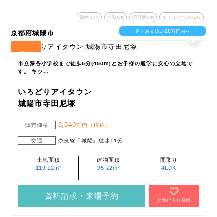
最終１棟
内覧OK
即引渡OK
モデルハウスあり
10
月々お支払い
万円台～
京都府城陽市
1
全
区画
市立深谷小学校まで徒歩6分(450m)とお子様の通学に安心の立地で
す。 キッ…
いろどりアイタウン
城陽市寺田尼塚
3,840
販売価格
万円（税込）
交通
奈良線『城陽』徒歩11分
土地面積
建物面積
間取り
119.12m²
95.22m²
4LDK
資料請求・来場予約
お気に入り登録