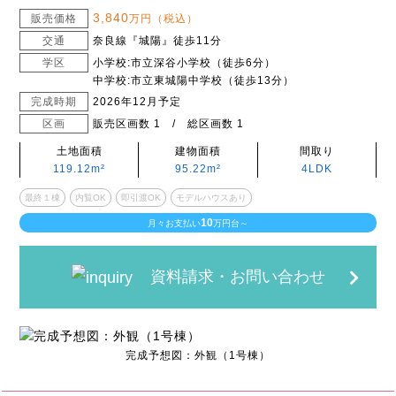
3,840
販売価格
万円（税込）
交通
奈良線『城陽』徒歩11分
学区
小学校:市立深谷小学校（徒歩6分）
中学校:市立東城陽中学校（徒歩13分）
完成時期
2026年12月予定
区画
販売区画数 1 / 総区画数 1
土地面積
建物面積
間取り
119.12m²
95.22m²
4LDK
最終１棟
内覧OK
即引渡OK
モデルハウスあり
10
月々お支払い
万円台～
資料請求・お問い合わせ
完成予想図：外観（1号棟）