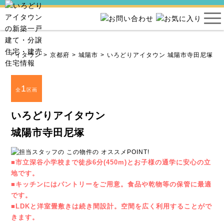
どりアイタウン
京都府
城陽市
いろどりアイタウン 城陽市寺田尼塚
1
全
区画
いろどりアイタウン
城陽市寺田尼塚
■市立深谷小学校まで徒歩6分(450m)とお子様の通学に安心の立
地です。
■キッチンにはパントリーをご用意。食品や乾物等の保管に最適
です。
■LDKと洋室畳敷きは続き間設計。空間を広く利用することがで
きます。