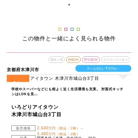
この物件と一緒によく見られる物件
最終１棟
内覧OK
即引渡OK
モデルハウスあり
7
月々お支払い
万円台～
京都府木津川市
24
全
区画
学校やスーパーなどにも程よく近く生活環境も充実。 対面式キッチ
ンはLDKを見…
いろどりアイタウン
木津川市城山台3丁目
2,640
販売価格
万円（税込・2棟）～
3,490
万円（税込・2棟）
交通
関西本線『木津』徒歩25分 ～ 26分