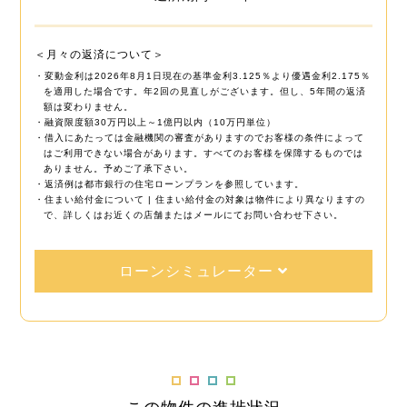
＜月々の返済について＞
・変動金利は2026年8月1日現在の基準金利3.125％より優遇金利2.175％
を適用した場合です。年2回の見直しがございます。但し、5年間の返済
額は変わりません。
・融資限度額30万円以上～1億円以内（10万円単位）
・借入にあたっては金融機関の審査がありますのでお客様の条件によって
はご利用できない場合があります。すべてのお客様を保障するものでは
ありません。予めご了承下さい。
・返済例は都市銀行の住宅ローンプランを参照しています。
・住まい給付金について | 住まい給付金の対象は物件により異なりますの
で、詳しくはお近くの店舗またはメールにてお問い合わせ下さい。
ローンシミュレーター