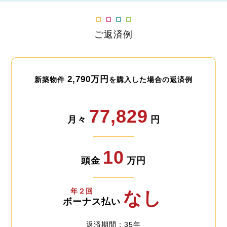
ご返済例
2,790万円
新築物件
を購入した場合の返済例
77,829
月々
円
10
頭金
万円
年２回
なし
ボーナス払い
返済期間：35年