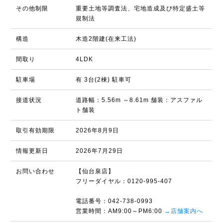
その他制限
重要土地等調査法、宅地造成及び特定盛土等
規制法
構造
木造2階建(在来工法)
間取り
4LDK
駐車場
有 3台(2棟) 駐車可
接道状況
道路幅：5.56m ～8.61m 舗装：アスファル
ト舗装
取引有効期限
2026年8月9日
情報更新日
2026年7月29日
お問い合わせ
【仙台泉店】
フリーダイヤル：0120-995-407
電話番号：042-738-0993
営業時間：AM9:00～PM6:00
→店舗案内へ