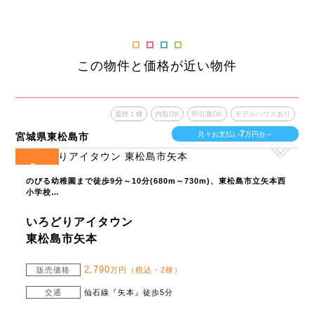
この物件と価格が近い物件
最終１棟
内覧OK
即引渡OK
モデルハウスあり
7
月々お支払い
万円台～
宮城県東松島市
3
全
区画
のびる幼稚園まで徒歩9分～10分(680m～730m)、東松島市立矢本西
小学校…
いろどりアイタウン
東松島市矢本
2,790
販売価格
万円（税込・2棟）
交通
仙石線『矢本』徒歩5分