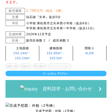
きます。
2,790
販売価格
万円（税込・2棟）
交通
仙石線『矢本』徒歩5分
学区
小学校:東松島市立矢本西小学校（徒歩6分）
中学校:東松島市立矢本第一中学校（徒歩11分）
完成時期
2026年12月予定
区画
販売区画数 2 / 総区画数 3
土地面積
建物面積
間取り
150.14m²・
101.85m²・
4LDK
153.24m²
103.5m²
最終１棟
内覧OK
即引渡OK
モデルハウスあり
7
月々お支払い
万円台～
資料請求・お問い合わせ
完成予想図：外観（2号棟）