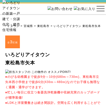
どりアイタウン
宮城県
東松島市
いろどりアイタウン 東松島市矢本
3
全
区画
いろどりアイタウン
東松島市矢本
■のびる幼稚園まで徒歩9分～10分(680m～730m)、東松島市立
矢本西小学校まで徒歩6分(430m～480m)なのでお子様も無理な
く通園・通学ができます。
■忙しい毎日に役立つ食器洗浄乾燥機や収納充実のカップボード
が標準装備!
■LDKと洋室畳敷きは続き間設計。空間を広く利用することがで