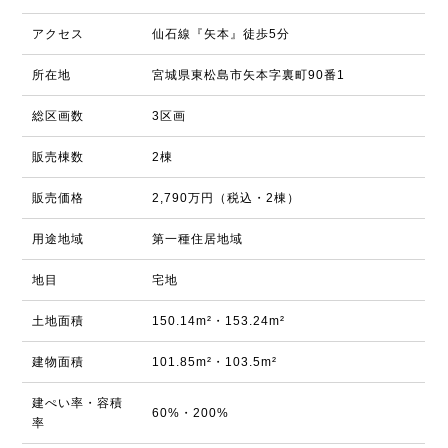
アクセス
仙石線『矢本』徒歩5分
所在地
宮城県東松島市矢本字裏町90番1
総区画数
3区画
販売棟数
2棟
販売価格
2,790万円（税込・2棟）
用途地域
第一種住居地域
地目
宅地
土地面積
150.14m²・153.24m²
建物面積
101.85m²・103.5m²
建ぺい率・容積
60%・200%
率