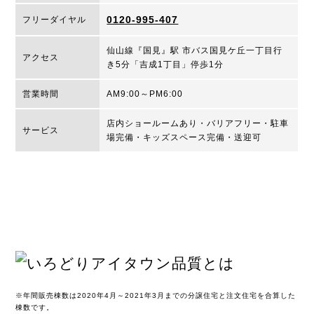
0120-995-407
フリーダイヤル
仙山線『国見』駅 市バス国見ケ丘一丁目行
アクセス
き5分「吉成1丁目」停歩1分
営業時間
AM9:00～PM6:00
店内ショールームあり・バリアフリー・駐車
サービス
場完備・キッズスペース完備・送迎可
※年間販売棟数は2020年4月～2021年3月までの分譲住宅と注文住宅を合算した
棟数です。