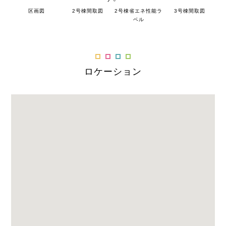
区画図
2号棟間取図
2号棟省エネ性能ラ
3号棟間取図
ベル
ロケーション