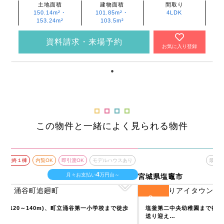
土地面積
建物面積
間取り
150.14m²・
101.85m²・
4LDK
153.24m²
103.5m²
資料請求・来場予約
お気に入り登録
この物件と一緒によく見られる物件
あり
最終１棟
内覧OK
即引渡OK
モデルハウスあり
8
月々お支払い
万円台～
宮城県塩竈市
宮
8
全
区画
全
歩
塩釜第二中央幼稚園まで徒歩分～7分(410m～510m)なのでお子様の
送り迎え…