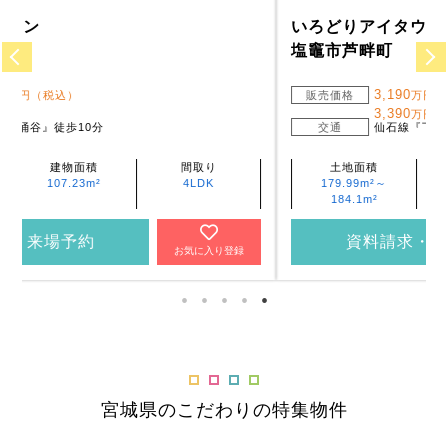
いろどりアイタウン
塩竈市芦畔町
3,190
販売価格
万円（税込・2棟）・
3,390
万円（税込・1棟）
交通
仙石線『下馬』徒歩29分 ～ 30分
土地面積
建物面積
間取り
179.99m²～
102.84m²～
4LDK
184.1m²
110.72m²
資料請求・来場予約
お気に入り登録
宮城県のこだわりの特集物件