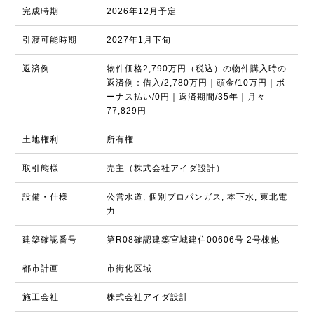
完成時期
2026年12月予定
引渡可能時期
2027年1月下旬
返済例
物件価格2,790万円（税込）の物件購入時の
返済例：借入/2,780万円｜頭金/10万円｜ボ
ーナス払い/0円｜返済期間/35年｜月々
77,829円
土地権利
所有権
取引態様
売主（株式会社アイダ設計）
設備・仕様
公営水道, 個別プロパンガス, 本下水, 東北電
力
建築確認番号
第R08確認建築宮城建住00606号 2号棟他
都市計画
市街化区域
施工会社
株式会社アイダ設計