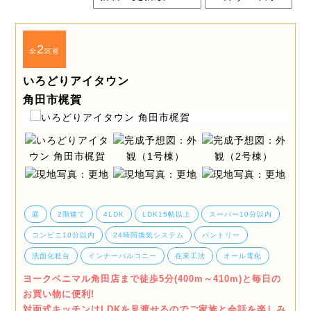
2
全
区画
いろどりアイタウン
角田市梶賀
庭
2階建て
4LDK
LDK15帖以上
スーパー10分以内
コンビニ10分以内
24時間換気システム
パントリー
洗面化粧台
インナーバルコニー
在来工法
オール電化
ヨークベニマル角田店まで徒歩5分(400m～410m)と毎日の
お買い物に便利!
対面式キッチンはLDKを見渡せるのでご家族と会話を楽しみ