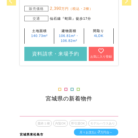
2,390
販売価格
万円（税込・2棟）
交通
仙石線『蛇田』徒歩17分
土地面積
建物面積
間取り
140.73m²
106.81m²・
4LDK
106.82m²
資料請求・来場予約
お気に入り登録
宮城県の新着物件
最終１棟
内覧OK
即引渡OK
モデルハウスあり
7
月々お支払い
万円台～
宮城県東松島市
宮城