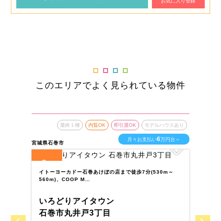
お気に入り登録
このエリアでよく見られている物件
最終１棟
内覧OK
即引渡OK
モデルハウスあり
6
月々お支払い
万円台～
宮城県石巻市
宮城
3
8
全
区画
全
イトーヨーカドー石巻あけぼの店まで徒歩7分(530m～
塩
560m)、COOP M…
で
いろどりアイタウン
い
石巻市丸井戸3丁目
塩