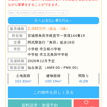
ながら家事をすることができます。
最終１棟
内覧OK
即引渡OK
モデルハウスあり
6
月々お支払い
万円台～
2,340
販売価格
万円（税込・2棟）
所在地
宮城県角田市梶賀字一里壇144番19
交通
阿武隈急行『角田』徒歩18分
学区
小学校:市立桜小学校
中学校:市立北角田中学校
完成時期
2026年12月予定
取扱店舗
仙台泉店 （AM9:00～PM6:00）
土地面積
建物面積
間取り
152.83m²
100.19m²
4LDK
この物件を詳しく見る
資料請求・来場予約