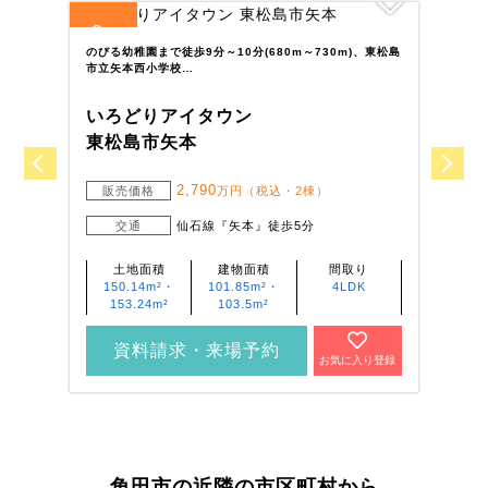
3
2
全
区画
全
のびる幼稚園まで徒歩9分～10分(680m～730m)、東松島
多
市立矢本西小学校…
お
いろどりアイタウン
い
東松島市矢本
多
2,790
販売価格
万円（税込・2棟）
交通
仙石線『矢本』徒歩5分
土地面積
建物面積
間取り
150.14m²・
101.85m²・
4LDK
153.24m²
103.5m²
資料請求・来場予約
お気に入り登録
角田市の近隣の市区町村から