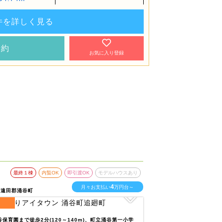
件を詳しく見る
予約
お気に入り登録
最終１棟
内覧OK
即引渡OK
モデルハウスあり
最終１棟
内
4
月々お支払い
万円台～
県遠田郡涌谷町
宮城県石巻市
1
区画
全
区画
谷保育園まで徒歩2分(120～140m)、町立涌谷第一小学
石巻みづほ幼稚園まで徒