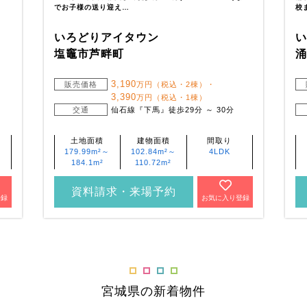
でお子様の送り迎え…
校
いろどりアイタウン
塩竈市芦畔町
3,190
販売価格
万円（税込・2棟）・
3,390
万円（税込・1棟）
交通
仙石線『下馬』徒歩29分 ～ 30分
土地面積
建物面積
間取り
179.99m²～
102.84m²～
4LDK
184.1m²
110.72m²
資料請求・来場予約
登録
お気に入り登録
宮城県の新着物件