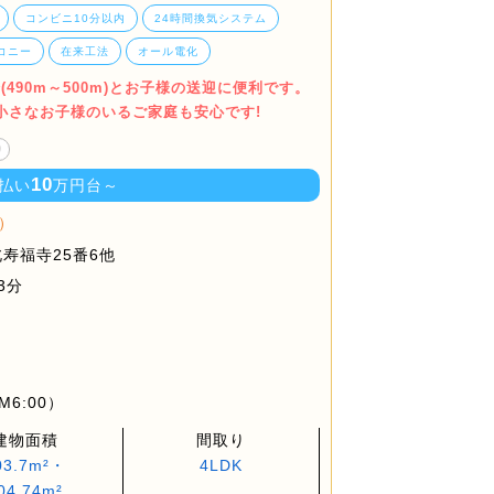
コンビニ10分以内
24時間換気システム
コニー
在来工法
オール電化
490m～500m)とお子様の送迎に便利です。
小さなお子様のいるご家庭も安心です!
り
10
払い
万円台～
）
寿福寺25番6他
3分
M6:00）
建物面積
間取り
03.7m²・
4LDK
04.74m²