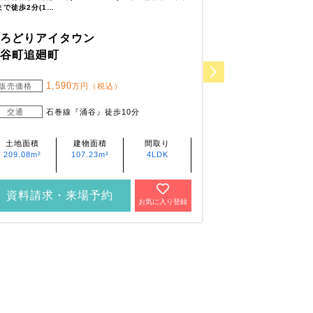
まで徒歩2分(1…
迎えに便利です。 …
いろどりアイタウン
いろどりアイ
涌谷町追廻町
石巻市門脇
1,590
3,2
販売価格
万円（税込）
販売価格
交通
石巻線『涌谷』徒歩10分
交通
仙石
土地面積
建物面積
間取り
土地面積
209.08m²
107.23m²
4LDK
217.92m²
資料請求・来場予約
資料請求・
お気に入り登録