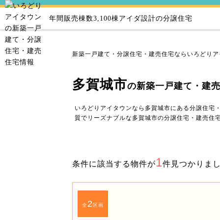
年間販売棟数3,100棟
アイダ設計の分譲住宅
新築一戸建て・分譲住宅・建売住宅ならいろどりア
多賀城市
の新築一戸建て・建
いろどりアイタウンなら多賀城市にある分譲住宅
質でリーズナブルな多賀城市の分譲住宅・建売住
1
条件に該当する物件が
件見つかりま
2
全
区画