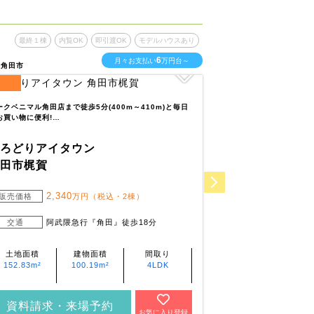
最終１棟
内覧OK
即引渡OK
モデルハウスあり
最終１棟
内
6
月々お支払い
万円台～
県角田市
宮城県加美郡加美町
3
区画
全
区画
ークベニマル角田店まで徒歩5分(400m～410m)と毎日
中新田幼稚園まで徒歩7
お買い物に便利!…
も園まで徒歩7分(…
いろどりアイタウン
いろどりアイ
角田市梶賀
加美町町裏
2,340
2,3
販売価格
万円（税込・2棟）
販売価格
2,4
交通
阿武隈急行『角田』徒歩18分
交通
陸羽
柳』
土地面積
建物面積
間取り
土地面積
152.83m²
100.19m²
4LDK
204.74m²～
205.96m²
資料請求・来場予約
資料請求・
お気に入り登録