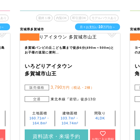
スあり
最終１棟
内覧OK
即引渡OK
モデルハウスあり
10
台～
月々お支払い
万円台～
宮城県多賀城市
宮城
2
2
全
区画
全
松島
多賀城バンビの丘こども園まで徒歩6分(490m～500m)と
ヨ
お子様の送迎に便利…
の
いろどりアイタウン
多賀城市山王
3,790
販売価格
万円（税込・2棟）
交通
東北本線『岩切』徒歩13分
土地面積
建物面積
間取り
160.71m²・
103.7m²・
4LDK
164.8m²
104.74m²
資料請求・来場予約
登録
お気に入り登録