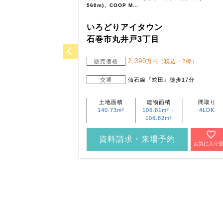
560m)、COOP M…
いろどりアイタウン
石巻市丸井戸3丁目
2,390
販売価格
万円（税込・2棟）
交通
仙石線『蛇田』徒歩17分
土地面積
建物面積
間取り
140.73m²
106.81m²・
4LDK
106.82m²
資料請求・来場予約
お気に入り