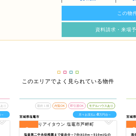
この物
資料請求・来場
このエリアでよく見られている物件
スあり
最終１棟
内覧OK
即引渡OK
モデルハウスあり
8
台～
月々お支払い
万円台～
宮城県塩竈市
宮城
8
2
全
区画
全
塩釜第二中央幼稚園まで徒歩分～7分(410m～510m)なの
涌