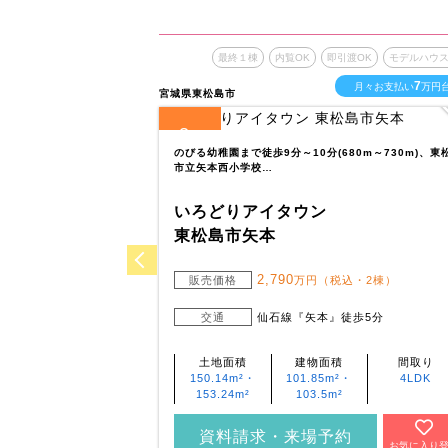
最終１棟
内覧OK
即引渡OK
モデルハウ
7
月々お支払い
万円
宮城県東松島市
3
全
区画
のびる幼稚園まで徒歩9分～10分(680m～730m)、東
市立矢本西小学校…
いろどりアイタウン
東松島市矢本
2,790
販売価格
万円（税込・2棟）
交通
仙石線『矢本』徒歩5分
土地面積
建物面積
間取り
150.14m²・
101.85m²・
4LDK
153.24m²
103.5m²
資料請求・来場予約
お気に入り