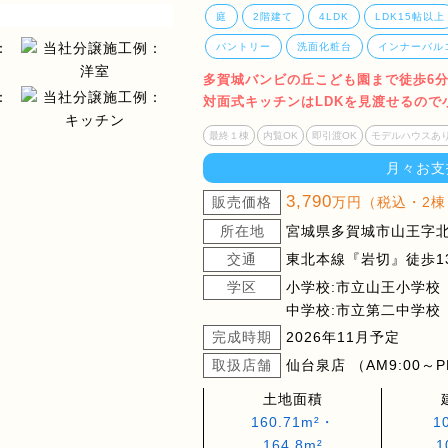
庭
2階建て
4LDK
LDK15帖以上
パントリー
洗面化粧台
インナーバル
多賀城バンビの丘こども園まで徒歩6分(
対面式キッチンはLDKを見渡せるので
最終１棟
内覧OK
即引渡OK
モデルハウスあ
月々お支
3,790
販売価格
万円（税込・2棟
所在地
宮城県多賀城市山王字北
交通
東北本線『岩切』徒歩1
学区
小学校:市立山王小学校
中学校:市立第二中学校
完成時期
2026年11月予定
取扱店舗
仙台泉店 （AM9:00～P
土地面積
160.71m²・
1
164.8m²
1