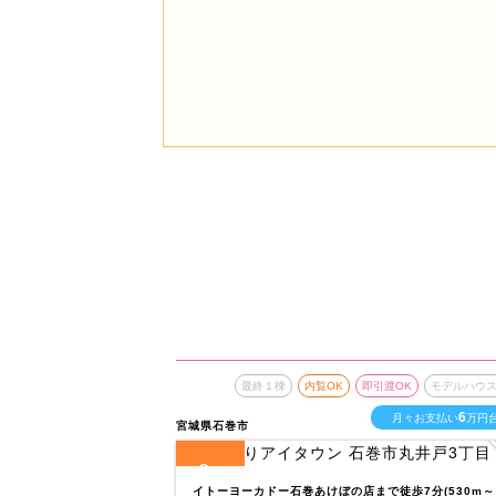
最終１棟
内覧OK
即引渡OK
モデルハウ
6
月々お支払い
万円
宮城県石巻市
3
全
区画
イトーヨーカドー石巻あけぼの店まで徒歩7分(530m～