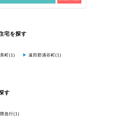
住宅を探す
町(1)
▶
遠田郡涌谷町(1)
探す
隈急行(1)