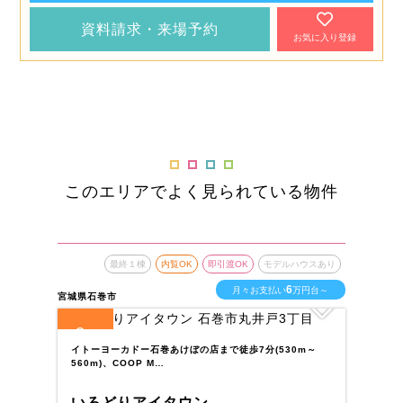
資料請求・来場予約
お気に入り登録
このエリアでよく見られている物件
最終１棟
内覧OK
即引渡OK
モデルハウスあり
6
月々お支払い
万円台～
宮城県石巻市
宮城
3
8
全
区画
全
イトーヨーカドー石巻あけぼの店まで徒歩7分(530m～
塩
560m)、COOP M…
で
いろどりアイタウン
い