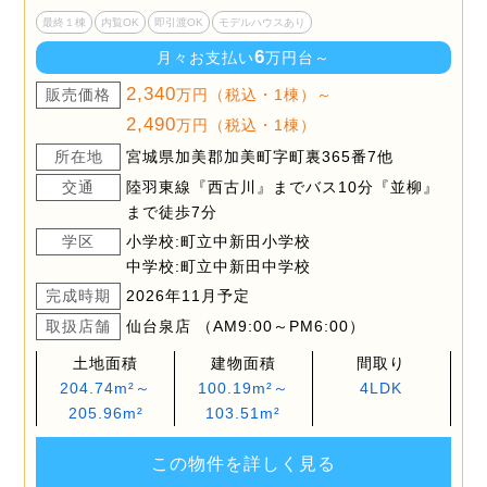
最終１棟
内覧OK
即引渡OK
モデルハウスあり
6
月々お支払い
万円台～
2,340
販売価格
万円（税込・1棟）～
2,490
万円（税込・1棟）
所在地
宮城県加美郡加美町字町裏365番7他
交通
陸羽東線『西古川』までバス10分『並柳』
まで徒歩7分
学区
小学校:町立中新田小学校
中学校:町立中新田中学校
完成時期
2026年11月予定
取扱店舗
仙台泉店 （AM9:00～PM6:00）
土地面積
建物面積
間取り
204.74m²～
100.19m²～
4LDK
205.96m²
103.51m²
この物件を詳しく見る