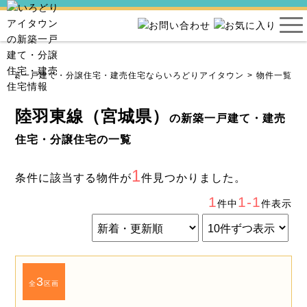
新築一戸建て・分譲住宅・建売住宅ならいろどりアイタウン
物件一覧
陸羽東線（宮城県）
の新築一戸建て・建売
住宅・分譲住宅の一覧
1
条件に該当する物件が
件見つかりました。
1
1-1
件中
件表示
3
全
区画