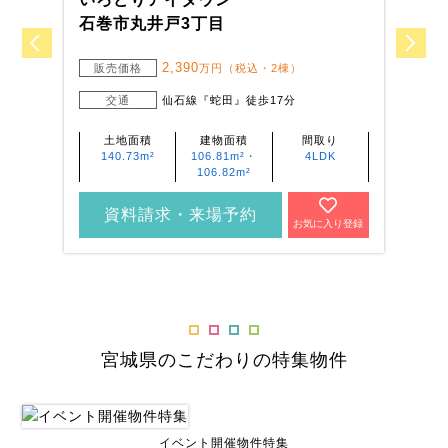
石巻市丸井戸3丁目
塩
2,390
販売価格
万円（税込・2棟）
交通
仙石線『蛇田』徒歩17分
土地面積
建物面積
間取り
140.73m²
106.81m²・
4LDK
106.82m²
資料請求・来場予約
お気に入り登録
宮城県のこだわりの特集物件
イベント開催物件特集