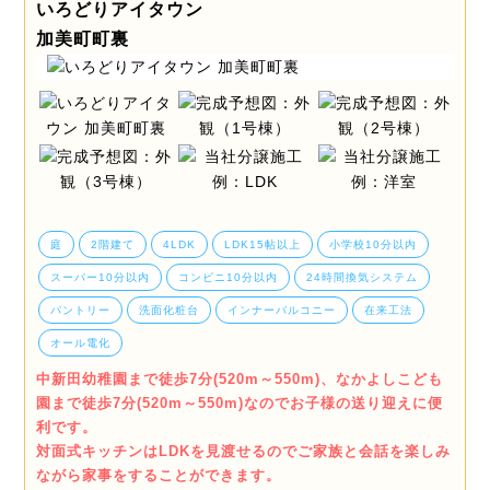
いろどりアイタウン
加美町町裏
庭
2階建て
4LDK
LDK15帖以上
小学校10分以内
スーパー10分以内
コンビニ10分以内
24時間換気システム
パントリー
洗面化粧台
インナーバルコニー
在来工法
オール電化
中新田幼稚園まで徒歩7分(520m～550m)、なかよしこども
園まで徒歩7分(520m～550m)なのでお子様の送り迎えに便
利です。
対面式キッチンはLDKを見渡せるのでご家族と会話を楽しみ
ながら家事をすることができます。