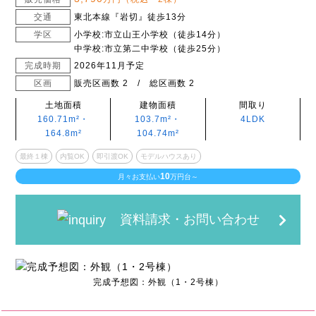
交通
東北本線『岩切』徒歩13分
学区
小学校:市立山王小学校（徒歩14分）
中学校:市立第二中学校（徒歩25分）
完成時期
2026年11月予定
区画
販売区画数 2 / 総区画数 2
土地面積
建物面積
間取り
160.71m²・
103.7m²・
4LDK
164.8m²
104.74m²
最終１棟
内覧OK
即引渡OK
モデルハウスあり
10
月々お支払い
万円台～
資料請求・お問い合わせ
完成予想図：外観（1・2号棟）