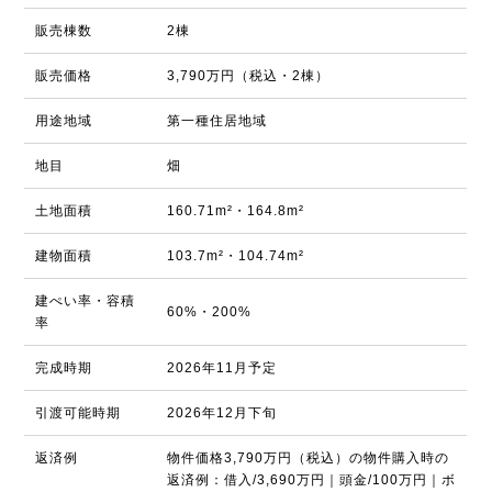
販売棟数
2棟
販売価格
3,790万円（税込・2棟）
用途地域
第一種住居地域
地目
畑
土地面積
160.71m²・164.8m²
建物面積
103.7m²・104.74m²
建ぺい率・容積
60%・200%
率
完成時期
2026年11月予定
引渡可能時期
2026年12月下旬
返済例
物件価格3,790万円（税込）の物件購入時の
返済例：借入/3,690万円｜頭金/100万円｜ボ