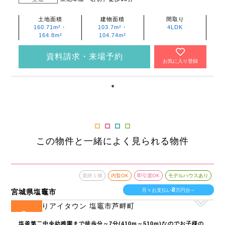
土地面積
建物面積
間取り
160.71m²・
103.7m²・
4LDK
164.8m²
104.74m²
資料請求・来場予約
お気に入り登録
この物件と一緒によく見られる物件
最終１棟
内覧OK
即引渡OK
モデルハウスあり
8
月々お支払い
万円台～
宮城県塩竈市
8
全
区画
塩釜第二中央幼稚園まで徒歩分～7分(410m～510m)なのでお子様の