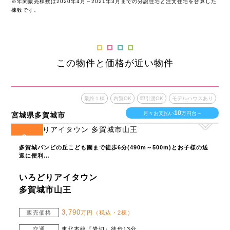
※年間販売棟数は2020年4月～2021年3月までの分譲住宅と注文住宅を合算した
棟数です。
この物件と価格が近い物件
最終１棟
内覧OK
即引渡OK
モデルハウスあり
10
月々お支払い
万円台～
宮城県多賀城市
2
全
区画
多賀城バンビの丘こども園まで徒歩6分(490m～500m)とお子様の送
迎に便利…
いろどりアイタウン
多賀城市山王
3,790
販売価格
万円（税込・2棟）
交通
東北本線『岩切』徒歩13分