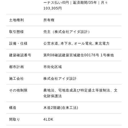
ーナス払い/0円｜返済期間/35年｜月々
103,305円
土地権利
所有権
取引態様
売主（株式会社アイダ設計）
設備・仕様
公営水道, 本下水, オール電化, 東北電力
建築確認番号
第R08確認建築宮城建住00176号 1号棟他
都市計画
市街化区域
施工会社
株式会社アイダ設計
その他制限
農地法、宅地造成及び特定盛土等規制法、文
化財保護法
構造
木造2階建(在来工法)
間取り
4LDK