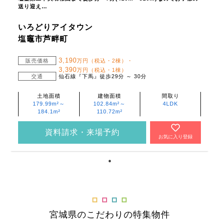
送り迎え…
いろどりアイタウン
塩竈市芦畔町
3,190
販売価格
万円（税込・2棟）・
3,390
万円（税込・1棟）
交通
仙石線『下馬』徒歩29分 ～ 30分
土地面積
建物面積
間取り
179.99m²～
102.84m²～
4LDK
184.1m²
110.72m²
資料請求・来場予約
お気に入り登録
宮城県のこだわりの特集物件