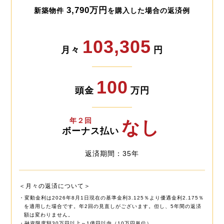
3,790万円
新築物件
を購入した場合の返済例
103,305
月々
円
100
頭金
万円
年２回
なし
ボーナス払い
返済期間：35年
＜月々の返済について＞
・変動金利は2026年8月1日現在の基準金利3.125％より優遇金利2.175％
を適用した場合です。年2回の見直しがございます。但し、5年間の返済
額は変わりません。
・融資限度額30万円以上～1億円以内（10万円単位）