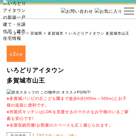
どりアイタウン
宮城県
多賀城市
いろどりアイタウン 多賀城市山王
2
全
区画
いろどりアイタウン
多賀城市山王
■多賀城バンビの丘こども園まで徒歩6分(490m～500m)とお子
様の送迎に便利です。
■対面式キッチンはLDKを見渡せるので小さなお子様のいるご家
庭も安心です!
■全室収納完備!お部屋のスペースも広く感じられます。
3,790
販売価格
万円（税込・2棟）