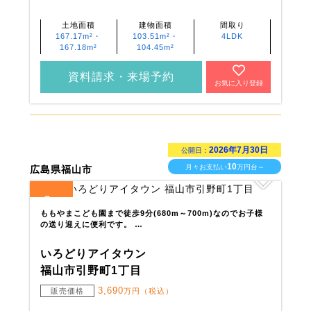
土地面積
建物面積
間取り
167.17m²・
103.51m²・
4LDK
167.18m²
104.45m²
資料請求・来場予約
お気に入り登録
2026年7月30日
公開日：
10
月々お支払い
万円台～
広島県福山市
3
全
区画
ももやまこども園まで徒歩9分(680m～700m)なのでお子様
の送り迎えに便利です。 …
いろどりアイタウン
福山市引野町1丁目
3,690
販売価格
万円（税込）