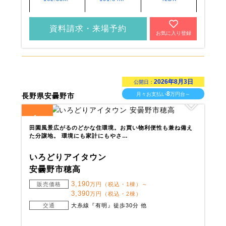
資料請求・来場予約
お気に入り登録
2026年8月3日
公開日：
8
月々お支払い
万円台～
長野県安曇野市
4
全
区画
田園風景広がるのどかな住環境。お買い物利便性も兼ね備え
た分譲地。 環境にも家計にもやさ…
いろどりアイタウン
安曇野市穂高
3,190
販売価格
万円（税込・1棟）～
3,390
万円（税込・2棟）
交通
大糸線『有明』徒歩30分 他