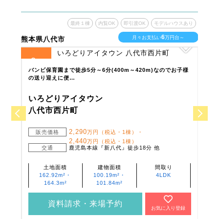
ウスあり
最終１棟
内覧OK
即引渡OK
モデルハウスあり
6
台～
月々お支払い
万円台～
熊本県八代市
熊本
2
4
全
区画
全
区
世帯
バンビ保育園まで徒歩5分～6分(400m～420m)なのでお子様
豊川
の送り迎えに便…
小学
いろどりアイタウン
い
八代市西片町
宇
2,290
販売価格
万円（税込・1棟）・
販
2,440
万円（税込・1棟）
 他
交通
鹿児島本線『新八代』徒歩18分 他
土地面積
建物面積
間取り
162.92m²・
100.19m²・
4LDK
164.3m²
101.84m²
資料請求・来場予約
登録
お気に入り登録