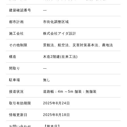
建築確認番号
―
都市計画
市街化調整区域
施工会社
株式会社アイダ設計
その他制限
景観法、航空法、災害対策基本法、農地法
構造
木造2階建(在来工法)
間取り
―
駐車場
無し
接道状況
道路幅：4m ～5m 舗装：無舗装
取引有効期限
2025年8月24日
情報更新日
2025年8月18日
お問い合わせ
【熊本店】