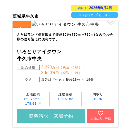
2026年8月4日
公開日：
9
月々お支払い
万円台～
茨城県牛久市
4
全
区画
ふたばランド保育園まで徒歩10分(750m～790m)なのでお子
様の送り迎えに便利です。…
いろどりアイタウン
牛久市中央
3,290
販売価格
万円（税込・1棟）・
3,590
万円（税込・1棟）
交通
常磐線『牛久』徒歩18分 ～ 19分
土地面積
建物面積
間取り
169.75m²・
103.51m²
4LDK
178.61m²
資料請求・来場予約
お気に入り登録