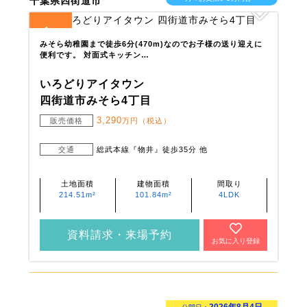
千葉県四街道市
1
全
区画
みそら幼稚園まで徒歩6分(470m)なのでお子様の送り迎えに
便利です。 対面式キッチン…
いろどりアイタウン
四街道市みそら4丁目
3,290
販売価格
万円（税込）
交通
総武本線『物井』徒歩35分 他
土地面積
建物面積
間取り
214.51m²
101.84m²
4LDK
資料請求・来場予約
お気に入り登録