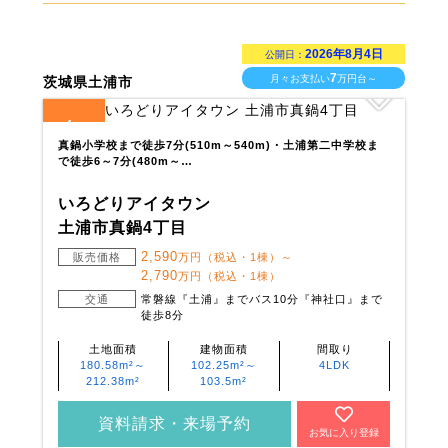
2026年8月4日
公開日：
7
月々お支払い
万円台～
茨城県土浦市
4
全
区画
真鍋小学校まで徒歩7分(510m～540m)・土浦第二中学校ま
で徒歩6～7分(480m～…
いろどりアイタウン
土浦市真鍋4丁目
2,590
販売価格
万円（税込・1棟）～
2,790
万円（税込・1棟）
交通
常磐線『土浦』までバス10分『神社口』まで
徒歩8分
土地面積
建物面積
間取り
180.58m²～
102.25m²～
4LDK
212.38m²
103.5m²
資料請求・来場予約
お気に入り登録