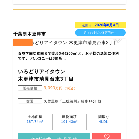
2026年8月4日
公開日：
8
月々お支払い
万円台～
千葉県木更津市
1
全
区画
百谷学園幼稚園まで徒歩3分(200m)と、お子様の送迎に便利
です。 バルコニーは3箇所…
いろどりアイタウン
木更津市清見台東3丁目
3,090
販売価格
万円（税込）
交通
久留里線『上総清川』徒歩14分 他
土地面積
建物面積
間取り
187.74m²
101.43m²
4LDK