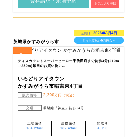
資料請求・来場予約
お気に入り登録
2026年8月4日
公開日：
6
月々お支払い
万円台～
茨城県かすみがうら市
2
全
区画
ディスカウントスーパーヒーロー千代田店まで徒歩3分(210m
～230m)毎日のお買い物に…
いろどりアイタウン
かすみがうら市稲吉東4丁目
2,390
販売価格
万円（税込）
交通
常磐線『神立』徒歩14分
土地面積
建物面積
間取り
164.23m²
102.43m²
4LDK