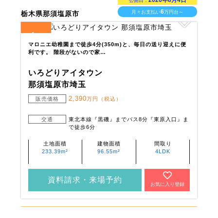
2026年8月4日
公開日：
6
月々お支払い
万円台～
栃木県那須塩原市
1
全
区画
マロニエ幼稚園まで徒歩4分(350m)と、毎日の送り迎えに便
利です。 階段がないので家…
いろどりアイタウン
那須塩原市埼玉
2,390
販売価格
万円（税込）
交通
東北本線『黒磯』までバス8分『東原入口』ま
で徒歩6分
土地面積
建物面積
間取り
233.39m²
96.55m²
4LDK
資料請求・来場予約
お気に入り登録