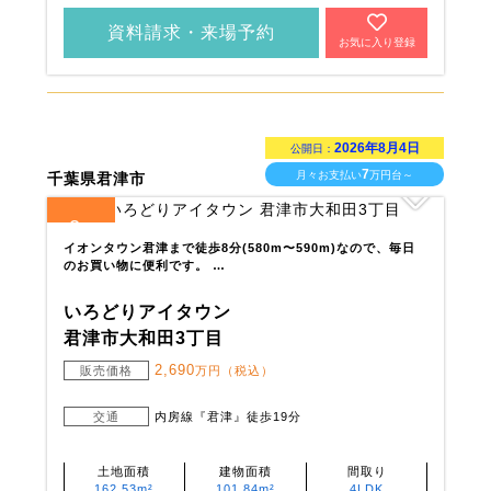
資料請求・来場予約
お気に入り登録
2026年8月4日
公開日：
7
月々お支払い
万円台～
千葉県君津市
2
全
区画
イオンタウン君津まで徒歩8分(580m〜590m)なので、毎日
のお買い物に便利です。 …
いろどりアイタウン
君津市大和田3丁目
2,690
販売価格
万円（税込）
交通
内房線『君津』徒歩19分
土地面積
建物面積
間取り
162.53m²
101.84m²
4LDK