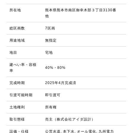
所在地
熊本県熊本市南区御幸木部３丁目3130番
他
総区画数
7区画
用途地域
無指定
地目
宅地
建ぺい率・容積
40%・80%
率
完成時期
2025年4月完成済
引渡可能時期
即引渡可
土地権利
所有権
取引態様
売主（株式会社アイダ設計）
設備・仕様
公営水道, 本下水, オール電化, 九州電力