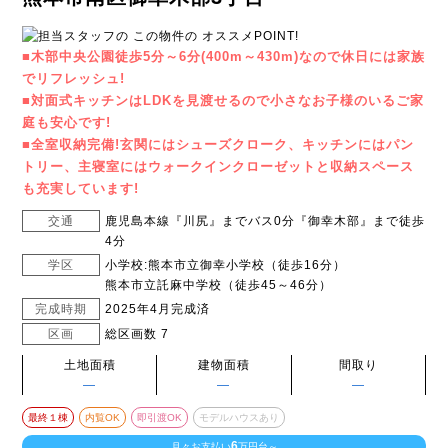
■木部中央公園徒歩5分～6分(400m～430m)なので休日には家族
でリフレッシュ!
■対面式キッチンはLDKを見渡せるので小さなお子様のいるご家
庭も安心です!
■全室収納完備!玄関にはシューズクローク、キッチンにはパン
トリー、主寝室にはウォークインクローゼットと収納スペース
も充実しています!
交通
鹿児島本線『川尻』までバス0分『御幸木部』まで徒歩
4分
学区
小学校:熊本市立御幸小学校（徒歩16分）
熊本市立託麻中学校（徒歩45～46分）
完成時期
2025年4月完成済
区画
総区画数 7
土地面積
建物面積
間取り
―
―
―
最終１棟
内覧OK
即引渡OK
モデルハウスあり
6
月々お支払い
万円台～