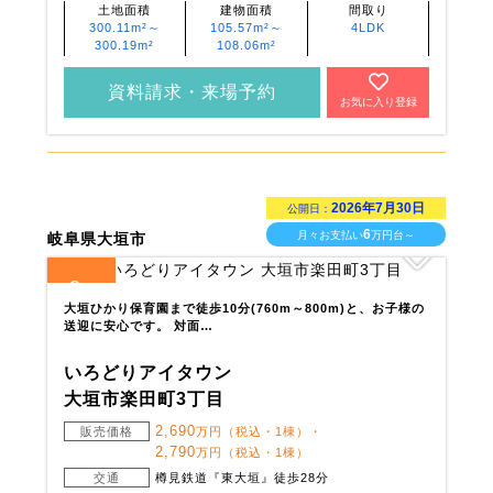
土地面積
建物面積
間取り
300.11m²～
105.57m²～
4LDK
300.19m²
108.06m²
資料請求・来場予約
お気に入り登録
2026年7月30日
公開日：
6
月々お支払い
万円台～
岐阜県大垣市
3
全
区画
大垣ひかり保育園まで徒歩10分(760m～800m)と、お子様の
送迎に安心です。 対面…
いろどりアイタウン
大垣市楽田町3丁目
2,690
販売価格
万円（税込・1棟）・
2,790
万円（税込・1棟）
交通
樽見鉄道『東大垣』徒歩28分