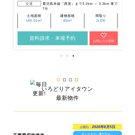
 車で
交通
鹿児島本線『宇土』まで3.8km ～ 3.8km 他
土地面積
建物面積
間取り
192.9m²
99.37m²
4LDK
資料請求・来場予約
登録
お気に入り登録
いろどりアイタウン
最新物件
2026年8月5日
公開日：
9
月々お支払い
万円台～