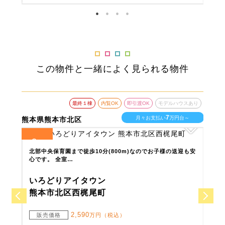
この物件と一緒によく見られる物件
ウスあり
最終１棟
内覧OK
即引渡OK
モデルハウスあり
6
台～
月々お支払い
万円台～
熊本県宇土市
熊本
3
4
全
区画
全
区
迎も安
花園小学校まで徒歩10分の通学にも安心な立地♪ 子育て世帯
豊川
に住みやすい閑静な…
小学
いろどりアイタウン
い
宇土市松山町
宇
2,390
販売価格
万円（税込）
販