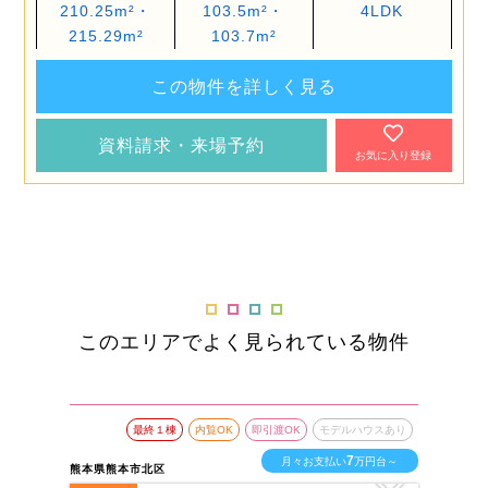
210.25m²・
103.5m²・
4LDK
215.29m²
103.7m²
この物件を詳しく見る
資料請求・来場予約
お気に入り登録
このエリアでよく見られている物件
最終１棟
内覧OK
即引渡OK
モデルハウスあり
7
月々お支払い
万円台～
熊本県熊本市北区
熊本