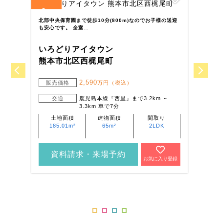
3
3
全
区画
全
北部中央保育園まで徒歩10分(800m)なのでお子様の送迎
花
も安心です。 全室…
帯
いろどりアイタウン
い
熊本市北区西梶尾町
宇
2,590
販売価格
万円（税込）
交通
鹿児島本線『西里』まで3.2km ～
3.3km 車で7分
土地面積
建物面積
間取り
185.01m²
65m²
2LDK
資料請求・来場予約
お気に入り登録