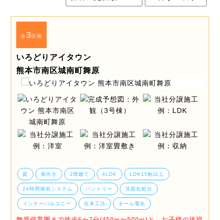
3
全
区画
いろどりアイタウン
熊本市南区城南町舞原
庭
南向き
2階建て
4LDK
LDK15帖以上
24時間換気システム
パントリー
洗面化粧台
インナーバルコニー
在来工法
オール電化
舞原保育園まで徒歩6〜7分(450m〜500m)と、お子様の送迎