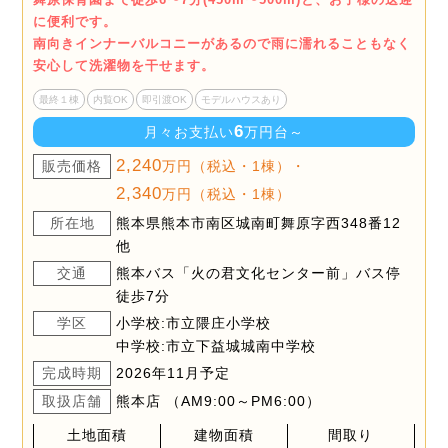
に便利です。
南向きインナーバルコニーがあるので雨に濡れることもなく
安心して洗濯物を干せます。
最終１棟
内覧OK
即引渡OK
モデルハウスあり
6
月々お支払い
万円台～
2,240
販売価格
万円（税込・1棟）・
2,340
万円（税込・1棟）
所在地
熊本県熊本市南区城南町舞原字西348番12
他
交通
熊本バス「火の君文化センター前」バス停
徒歩7分
学区
小学校:市立隈庄小学校
中学校:市立下益城城南中学校
完成時期
2026年11月予定
取扱店舗
熊本店 （AM9:00～PM6:00）
土地面積
建物面積
間取り