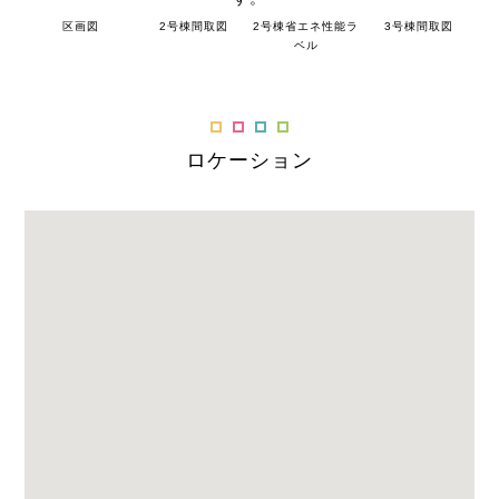
区画図
2号棟間取図
2号棟省エネ性能ラ
3号棟間取図
ベル
ロケーション