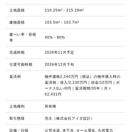
土地面積
210.25m²・215.29m²
建物面積
103.5m²・103.7m²
建ぺい率・容積
40%・80%
率
完成時期
2026年11月予定
引渡可能時期
2026年12月下旬
返済例
物件価格2,240万円（税込）の物件購入時の
返済例：借入/2,230万円｜頭金/10万円｜ボ
ーナス払い/0円｜返済期間/35年｜月々
62,431円
土地権利
所有権
取引態様
売主（株式会社アイダ設計）
設備・仕様
公営水道, 本下水, オール電化, 九州電力