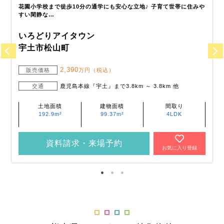
10分の通学にも安心な立地♪ 子育て世帯に住みや
豊川保育園まで徒歩2分～3分(
まで徒歩…
タウン
いろどりアイタウン
宇城市松橋町南豊崎
90
2,440
万円（税込）
販売価格
万円（
本線『宇土』まで3.8km ～ 3.8km 他
交通
鹿児島本線『
分 ～ 4分
建物面積
間取り
土地面積
99.37m²
4LDK
197.97m²～
203.49m²
求・来場予約
資料請求・来
お気に入り登録