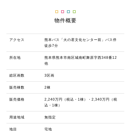
物件概要
アクセス
熊本バス「火の君文化センター前」バス停
徒歩7分
所在地
熊本県熊本市南区城南町舞原字西348番12
他
総区画数
3区画
販売棟数
2棟
販売価格
2,240万円（税込・1棟）・2,340万円（税
込・1棟）
用途地域
無指定
地目
宅地