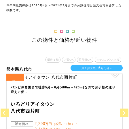
※年間販売棟数は2020年4月～2021年3月までの分譲住宅と注文住宅を合算した
棟数です。
この物件と価格が近い物件
あり
最終１棟
内覧OK
即引渡OK
モデルハウスあり
6
月々お支払い
万円台～
熊本県八代市
熊
2
全
区画
全
バンビ保育園まで徒歩5分～6分(400m～420m)なのでお子様の送り
迎えに便…
いろどりアイタウン
八代市西片町
2,290
販売価格
万円（税込・1棟）・