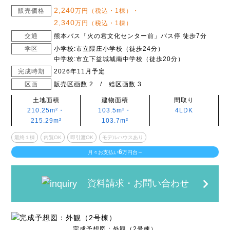
2,240
販売価格
万円（税込・1棟）・
2,340
万円（税込・1棟）
交通
熊本バス「火の君文化センター前」バス停 徒歩7分
学区
小学校:市立隈庄小学校（徒歩24分）
中学校:市立下益城城南中学校（徒歩20分）
完成時期
2026年11月予定
区画
販売区画数 2 / 総区画数 3
土地面積
建物面積
間取り
210.25m²・
103.5m²・
4LDK
215.29m²
103.7m²
最終１棟
内覧OK
即引渡OK
モデルハウスあり
6
月々お支払い
万円台～
資料請求・お問い合わせ
完成予想図：外観（2号棟）