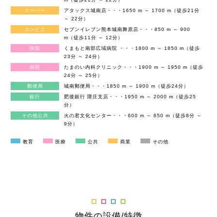
スーパー
アタックス城南店・・・1650 m ～ 1700 m（徒歩21分
～ 22分）
コンビニ
セブンイレブン熊本城南舞原店・・・850 m ～ 900
m（徒歩11分 ～ 12分）
病院
くまもと南部広域病院 ・・・1800 m ～ 1850 m（徒歩
23分 ～ 24分）
病院
たまのい内科クリニック・・・1900 m ～ 1950 m（徒歩
24分 ～ 25分）
郵便局
城南郵便局・・・1850 m ～ 1900 m（徒歩24分）
銀行
肥後銀行 隈庄支店・・・1950 m ～ 2000 m（徒歩25
分）
その他公共
火の君文化センター・・・600 m ～ 650 m（徒歩8分 ～
9分）
教育
医療
公共
商業
その他
物件の設備/特徴