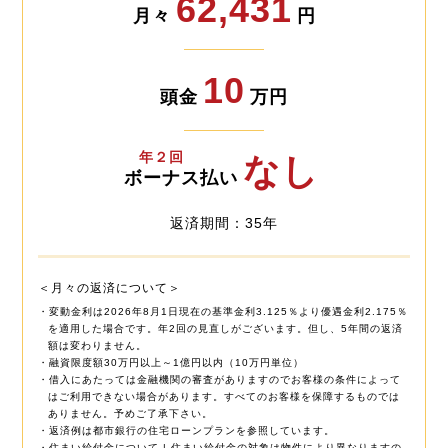
62,431
月々
円
10
頭金
万円
年２回
なし
ボーナス払い
返済期間：35年
＜月々の返済について＞
・変動金利は2026年8月1日現在の基準金利3.125％より優遇金利2.175％
を適用した場合です。年2回の見直しがございます。但し、5年間の返済
額は変わりません。
・融資限度額30万円以上～1億円以内（10万円単位）
・借入にあたっては金融機関の審査がありますのでお客様の条件によって
はご利用できない場合があります。すべてのお客様を保障するものでは
ありません。予めご了承下さい。
・返済例は都市銀行の住宅ローンプランを参照しています。
・住まい給付金について | 住まい給付金の対象は物件により異なりますの