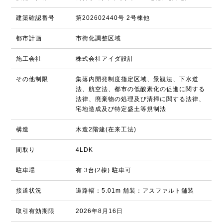
建築確認番号
第202602440号 2号棟他
都市計画
市街化調整区域
施工会社
株式会社アイダ設計
その他制限
集落内開発制度指定区域、景観法、下水道
法、航空法、都市の低酸素化の促進に関する
法律、廃棄物の処理及び清掃に関する法律、
宅地造成及び特定盛土等規制法
構造
木造2階建(在来工法)
間取り
4LDK
駐車場
有 3台(2棟) 駐車可
接道状況
道路幅：5.01m 舗装：アスファルト舗装
取引有効期限
2026年8月16日