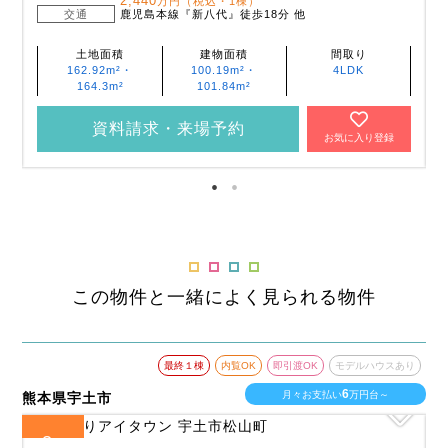
2,440
万円（税込・1棟）
交通
鹿児島本線『新八代』徒歩18分 他
土地面積
建物面積
間取り
162.92m²・
100.19m²・
4LDK
164.3m²
101.84m²
資料請求・来場予約
お気に入り登録
この物件と一緒によく見られる物件
最終１棟
内覧OK
即引渡OK
モデルハウスあり
最終
6
月々お支払い
万円台～
熊本県宇城市
4
全
区画