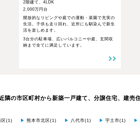
2階建て、4LDK
2,000万円台
開放的なリビングや庭での運動・菜園で充実の
生活。子供も走り回れ、近所にも馴染んで新生
活を楽しめます。
3台分の駐車場、広いバルコニーや庭、玄関収
納まで全てに満足しています。
近隣の市区町村から
新築一戸建て、分譲住宅、建売
区(1)
▶
熊本市北区(1)
▶
八代市(1)
▶
宇土市(1)
▶