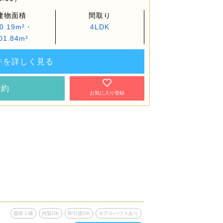
建物面積
間取り
0.19m²・
4LDK
01.84m²
件を詳しく見る
予約
お気に入り登録
最終１棟
内覧OK
即引渡OK
モデルハウスあり
最終１棟
内