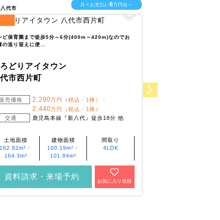
6
月々お支払い
万円台～
県八代市
熊本県熊本市南区
3
区画
全
区画
ンビ保育園まで徒歩5分～6分(400m～420m)なのでお
舞原保育園まで徒歩6〜
様の送り迎えに便…
送迎に便利です。 …
いろどりアイタウン
いろどりアイ
八代市西片町
熊本市南区城
2,290
2,2
販売価格
万円（税込・1棟）・
販売価格
2,440
2,3
万円（税込・1棟）
交通
鹿児島本線『新八代』徒歩18分 他
交通
熊本
ス停
土地面積
建物面積
間取り
土地面積
162.92m²・
100.19m²・
4LDK
210.25m²・
164.3m²
101.84m²
215.29m²
資料請求・来場予約
資料請求・
お気に入り登録