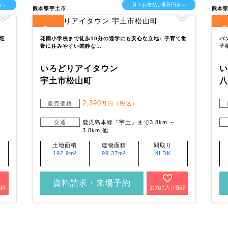
6
台～
月々お支払い
万円台～
熊本県宇土市
熊本
3
2
全
区画
全
送迎
花園小学校まで徒歩10分の通学にも安心な立地♪ 子育て世
バ
帯に住みやすい閑静な…
子
いろどりアイタウン
宇土市松山町
2,390
販売価格
万円（税込）
交通
鹿児島本線『宇土』まで3.8km ～
3.8km 他
土地面積
建物面積
間取り
192.9m²
99.37m²
4LDK
資料請求・来場予約
登録
お気に入り登録