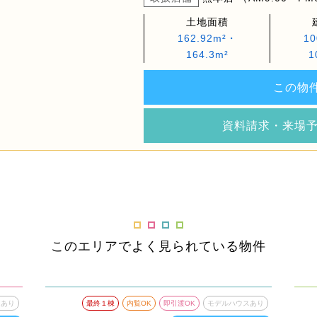
土地面積
162.92m²・
10
164.3m²
1
この物
資料請求・来場
このエリアでよく見られている物件
スあり
最終１棟
内覧OK
即引渡OK
モデルハウスあり