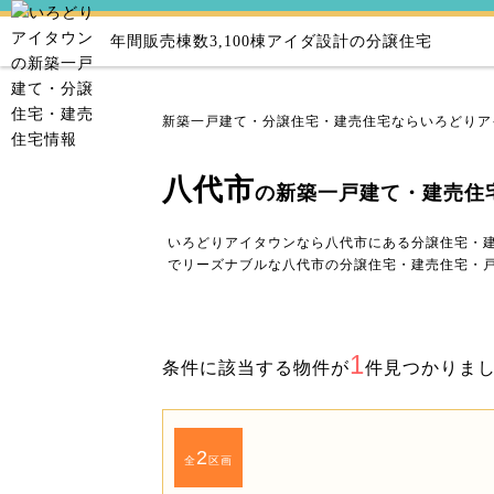
年間販売棟数3,100棟
アイダ設計の分譲住宅
新築一戸建て・分譲住宅・建売住宅ならいろどりア
八代市
の新築一戸建て・建売住
いろどりアイタウンなら八代市にある分譲住宅・
でリーズナブルな八代市の分譲住宅・建売住宅・
1
条件に該当する物件が
件見つかりま
2
全
区画