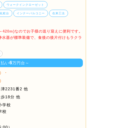
ウォークインクローゼット
化粧台
インナーバルコニー
在来工法
m～420m)なのでお子様の送り迎えに便利です。
浄水器が標準装備で、食後の後片付けもラクラ
り
6
支払い
万円台～
）・
）
2231番2 他
歩18分 他
小学校
学校
6:00）