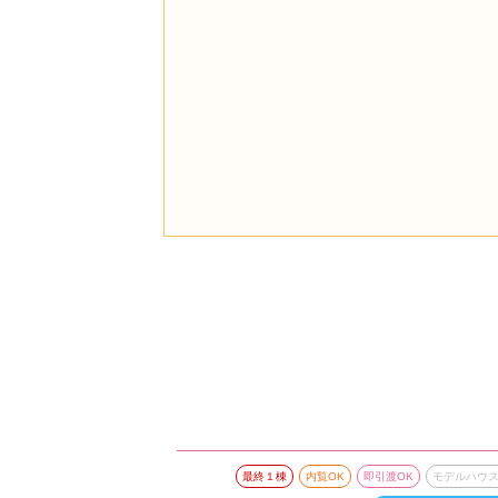
最終１棟
内覧OK
即引渡OK
モデルハウ