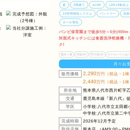
庭
2階建て
4LDK
LDK15帖以上
24時間換気システム
パントリー
洗面
オール電化
バンビ保育園まで徒歩5分～6分(400
対面式キッチンには食器洗浄乾燥機・
ク!
最終１棟
内覧OK
即引渡OK
モデルハウスあ
月々お
2,290
販売価格
万円（税込・1棟
2,440
万円（税込・1棟
所在地
熊本県八代市西片町字乙津
交通
鹿児島本線『新八代』徒
学区
小学校:八代市立太田郷
中学校:八代市立第二中
完成時期
2026年12月予定
取扱店舗
熊本店 （AM9:00～PM