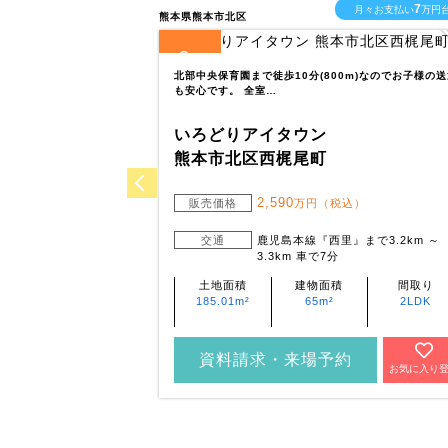
7
月々お支払い
万円
熊本県熊本市北区
3
全
区画
北部中央保育園まで徒歩10分(800m)なのでお子様の
も安心です。 全室…
いろどりアイタウン
熊本市北区西梶尾町
2,590
販売価格
万円（税込）
交通
鹿児島本線『西里』まで3.2km ～
3.3km 車で7分
土地面積
建物面積
間取り
185.01m²
65m²
2LDK
資料請求・来場予約
お気に入り