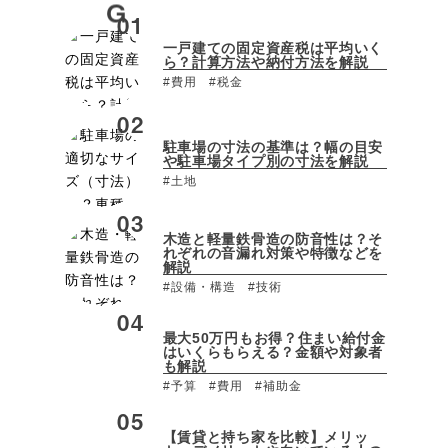
一戸建ての固定資産税は平均いく
ら？計算方法や納付方法を解説
#費用
#税金
駐車場の寸法の基準は？幅の目安
や駐車場タイプ別の寸法を解説
#土地
木造と軽量鉄骨造の防音性は？そ
れぞれの音漏れ対策や特徴などを
解説
#設備・構造
#技術
最大50万円もお得？住まい給付金
はいくらもらえる？金額や対象者
も解説
#予算
#費用
#補助金
【賃貸と持ち家を比較】メリッ