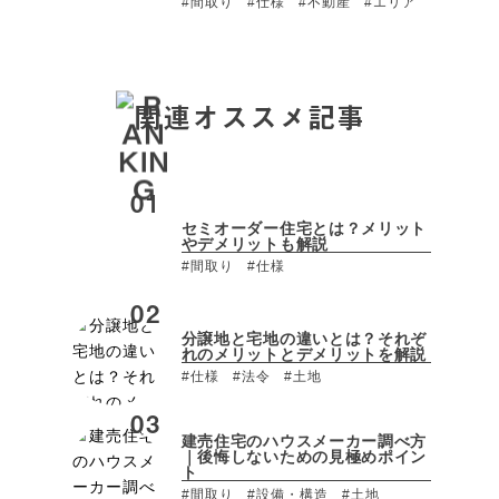
#間取り
#仕様
#不動産
#エリア
関連オススメ記事
セミオーダー住宅とは？メリット
やデメリットも解説
#間取り
#仕様
分譲地と宅地の違いとは？それぞ
れのメリットとデメリットを解説
#仕様
#法令
#土地
建売住宅のハウスメーカー調べ方
｜後悔しないための見極めポイン
ト
#間取り
#設備・構造
#土地