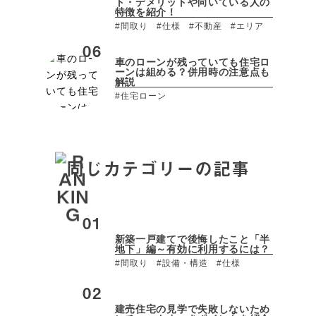
ト・デメリットや向いている人の
特徴を紹介！
#間取り
#仕様
#不動産
#エリア
車のローンが残っていても住宅ロ
ーンは組める？併用時の注意点も
解説
#住宅ローン
同じカテゴリーの記事
新築一戸建てで後悔したこと「半
地下」編～有効に利用するには？
#間取り
#設備・構造
#仕様
建売住宅の見学で失敗しないため