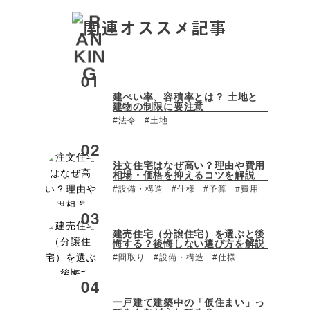
関連オススメ記事
建ぺい率、容積率とは？ 土地と
建物の制限に要注意
#法令
#土地
注文住宅はなぜ高い？理由や費用
相場・価格を抑えるコツを解説
#設備・構造
#仕様
#予算
#費用
建売住宅（分譲住宅）を選ぶと後
悔する？後悔しない選び方を解説
#間取り
#設備・構造
#仕様
一戸建て建築中の「仮住まい」っ