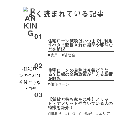
よく読まれている記事
住宅ローン減税はいつまでに利用
すべき？延長された期間や要件な
どを解説
#費用
#補助金
住宅ローンの金利は今後どうな
る？日銀の金融政策が与える影響
を解説
#住宅ローン
【賃貸と持ち家を比較】メリッ
ト・デメリットや向いている人の
特徴を紹介！
#間取り
#仕様
#不動産
#エリア