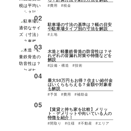
#費用
#税金
駐車場の寸法の基準は？幅の目安
や駐車場タイプ別の寸法を解説
#土地
木造と軽量鉄骨造の防音性は？そ
れぞれの音漏れ対策や特徴などを
解説
#設備・構造
#技術
最大50万円もお得？住まい給付金
はいくらもらえる？金額や対象者
も解説
#予算
#費用
#補助金
【賃貸と持ち家を比較】メリッ
ト・デメリットや向いている人の
特徴を紹介！
#間取り
#仕様
#不動産
#エリア