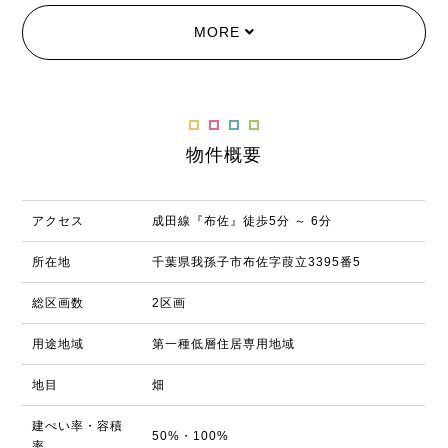
MORE
物件概要
アクセス
成田線『布佐』徒歩5分 ～ 6分
所在地
千葉県我孫子市布佐字葭立3395番5
総区画数
2区画
用途地域
第一種低層住居専用地域
地目
畑
建ぺい率・容積
50%・100%
率