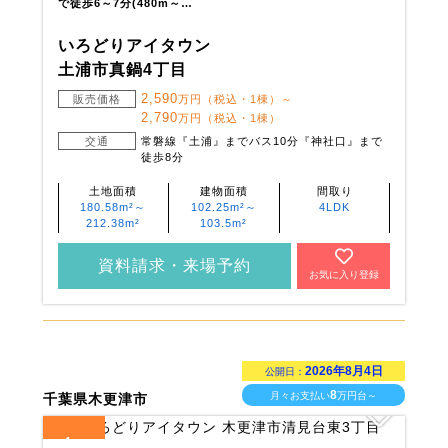
で徒歩6～7分(480m～…
いろどりアイタウン
土浦市真鍋4丁目
2,590
販売価格
万円（税込・1棟）～
2,790
万円（税込・1棟）
交通
常磐線『土浦』までバス10分『神社口』まで
徒歩8分
土地面積
建物面積
間取り
180.58m²～
102.25m²～
4LDK
212.38m²
103.5m²
資料請求・来場予約
お気に入り登録
2026年8月4日
公開日：
8
月々お支払い
万円台～
千葉県木更津市
1
全
区画