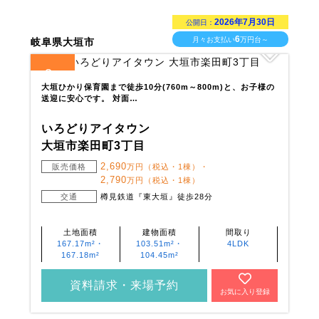
2026年7月30日
公開日：
6
月々お支払い
万円台～
岐阜県大垣市
3
全
区画
大垣ひかり保育園まで徒歩10分(760m～800m)と、お子様の
送迎に安心です。 対面…
いろどりアイタウン
大垣市楽田町3丁目
2,690
販売価格
万円（税込・1棟）・
2,790
万円（税込・1棟）
交通
樽見鉄道『東大垣』徒歩28分
土地面積
建物面積
間取り
167.17m²・
103.51m²・
4LDK
167.18m²
104.45m²
資料請求・来場予約
お気に入り登録