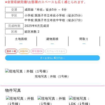
■全室収納完備!お部屋のスペースも広く感じられます。
交通
成田線『布佐』徒歩5分 ～ 6分
学区
小学校:我孫子市立布佐小学校（徒歩25分）
中学校:我孫子市立布佐中学校（徒歩17分）
完成時期
2025年6月完成済
区画
総区画数 2
土地面積
建物面積
間取り
―
―
―
最終１棟
内覧OK
即引渡OK
モデルハウスあり
6
月々お支払い
万円台～
現地写真：外観（1号棟）
物件写真