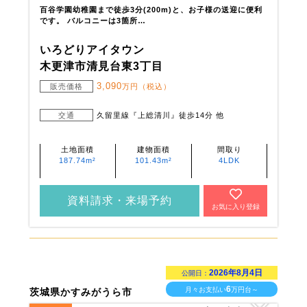
百谷学園幼稚園まで徒歩3分(200m)と、お子様の送迎に便利
です。 バルコニーは3箇所…
いろどりアイタウン
木更津市清見台東3丁目
3,090
販売価格
万円（税込）
交通
久留里線『上総清川』徒歩14分 他
土地面積
建物面積
間取り
187.74m²
101.43m²
4LDK
資料請求・来場予約
お気に入り登録
2026年8月4日
公開日：
6
月々お支払い
万円台～
茨城県かすみがうら市