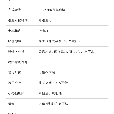
完成時期
2025年6月完成済
引渡可能時期
即引渡可
土地権利
所有権
取引態様
売主（株式会社アイダ設計）
設備・仕様
公営水道, 東京電力, 都市ガス, 本下水
建築確認番号
―
都市計画
市街化区域
施工会社
株式会社アイダ設計
その他制限
景観法、農地法
構造
木造2階建(在来工法)