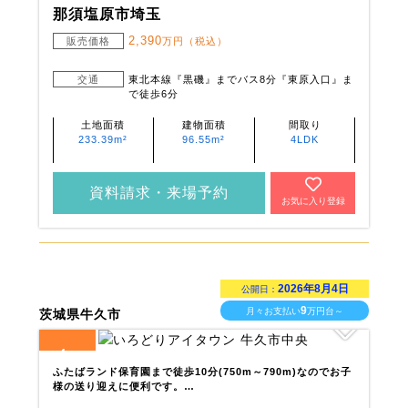
那須塩原市埼玉
2,390
販売価格
万円（税込）
交通
東北本線『黒磯』までバス8分『東原入口』ま
で徒歩6分
土地面積
建物面積
間取り
233.39m²
96.55m²
4LDK
資料請求・来場予約
お気に入り登録
2026年8月4日
公開日：
9
月々お支払い
万円台～
茨城県牛久市
4
全
区画
ふたばランド保育園まで徒歩10分(750m～790m)なのでお子
様の送り迎えに便利です。…