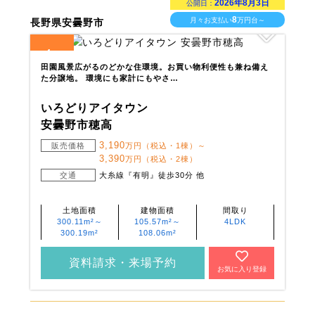
2026年8月3日
公開日：
8
月々お支払い
万円台～
長野県安曇野市
4
全
区画
田園風景広がるのどかな住環境。お買い物利便性も兼ね備え
た分譲地。 環境にも家計にもやさ…
いろどりアイタウン
安曇野市穂高
3,190
販売価格
万円（税込・1棟）～
3,390
万円（税込・2棟）
交通
大糸線『有明』徒歩30分 他
土地面積
建物面積
間取り
300.11m²～
105.57m²～
4LDK
300.19m²
108.06m²
資料請求・来場予約
お気に入り登録