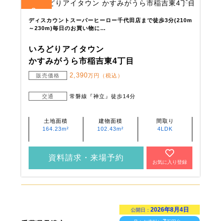
2
全
区画
ディスカウントスーパーヒーロー千代田店まで徒歩3分(210m
～230m)毎日のお買い物に…
いろどりアイタウン
かすみがうら市稲吉東4丁目
2,390
販売価格
万円（税込）
交通
常磐線『神立』徒歩14分
土地面積
建物面積
間取り
164.23m²
102.43m²
4LDK
資料請求・来場予約
お気に入り登録
2026年8月4日
公開日：