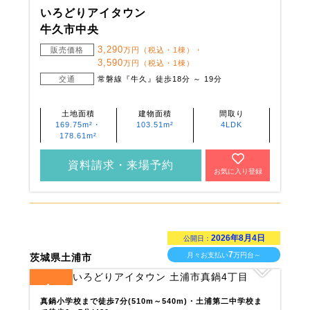
いろどりアイタウン
牛久市中央
3,290
販売価格
万円（税込・1棟）・
3,590
万円（税込・1棟）
交通
常磐線『牛久』徒歩18分 ～ 19分
土地面積
建物面積
間取り
169.75m²・
103.51m²
4LDK
178.61m²
資料請求・来場予約
お気に入り登録
2026年8月4日
公開日：
7
月々お支払い
万円台～
茨城県土浦市
4
全
区画
真鍋小学校まで徒歩7分(510m～540m)・土浦第二中学校ま