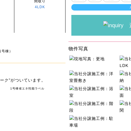
間取り
4LDK
物件写真
1号棟）
ーク"がついています。
1号棟省エネ性能ラベル