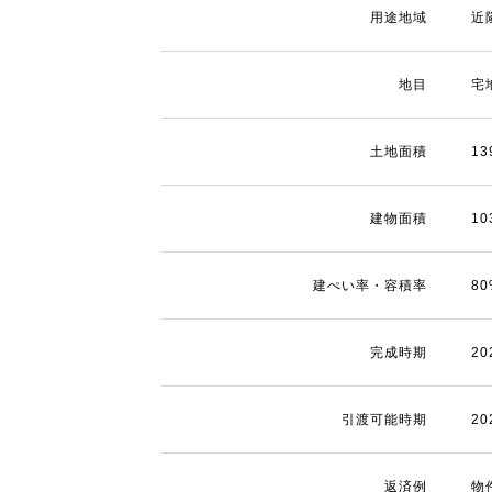
用途地域
近
地目
宅
土地面積
13
建物面積
10
建ぺい率・容積率
8
完成時期
2
引渡可能時期
2
返済例
物