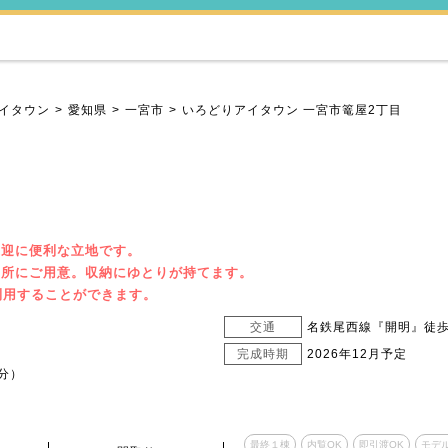
イタウン
愛知県
一宮市
いろどりアイタウン 一宮市篭屋2丁目
の送迎に便利な立地です。
ヵ所にご用意。収納にゆとりが持てます。
利用することができます。
交通
名鉄尾西線『開明』徒歩
完成時期
2026年12月予定
分）
最終１棟
内覧OK
即引渡OK
モデ