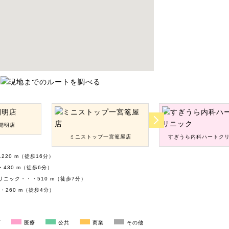
開明店
ミニストップ一宮篭屋店
すぎうら内科ハートク
220 m（徒歩16分）
430 m（徒歩6分）
ニック・・・510 m（徒歩7分）
・260 m（徒歩4分）
育
医療
公共
商業
その他