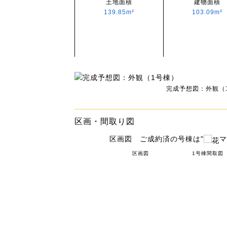
土地面積
建物面積
139.85m²
103.09m²
完成予想図：外観（
区画・間取り図
区画図 ご成約済の号棟は"
マ
区画図
1号棟間取図