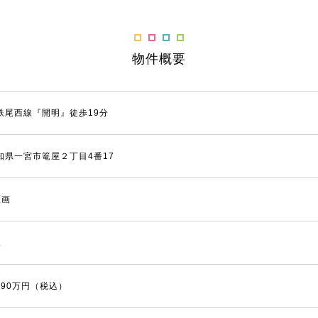
物件概要
鉄尾西線『開明』徒歩19分
知県一宮市篭屋２丁目4番17
区画
棟
,990万円（税込）