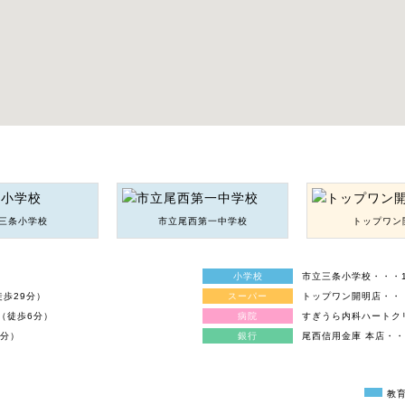
三条小学校
市立尾西第一中学校
トップワン
小学校
市立三条小学校・・・1
徒歩29分）
スーパー
トップワン開明店・・・
（徒歩6分）
病院
すぎうら内科ハートクリ
0分）
銀行
尾西信用金庫 本店・・
教