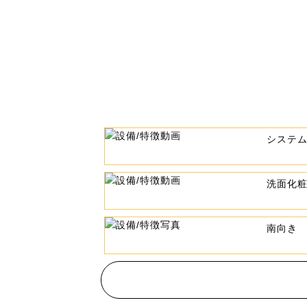
システ
洗面化
南向き