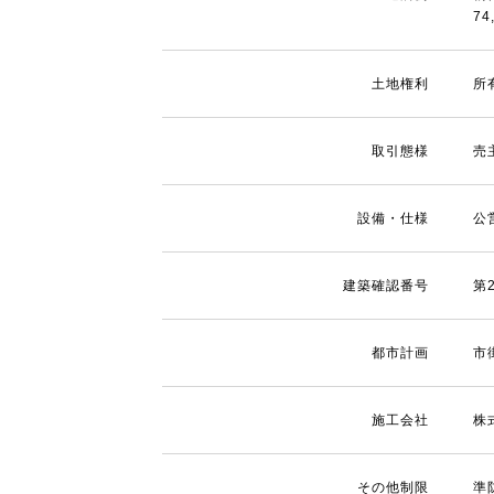
74
土地権利
所
取引態様
売
設備・仕様
公
建築確認番号
第
都市計画
市
施工会社
株
その他制限
準