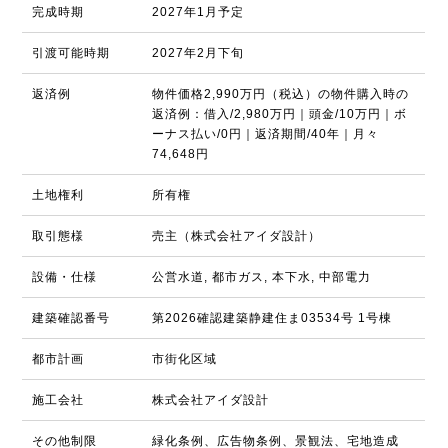
完成時期
2027年1月予定
引渡可能時期
2027年2月下旬
返済例
物件価格2,990万円（税込）の物件購入時の
返済例：借入/2,980万円｜頭金/10万円｜ボ
ーナス払い/0円｜返済期間/40年｜月々
74,648円
土地権利
所有権
取引態様
売主（株式会社アイダ設計）
設備・仕様
公営水道, 都市ガス, 本下水, 中部電力
建築確認番号
第2026確認建築静建住ま03534号 1号棟
都市計画
市街化区域
施工会社
株式会社アイダ設計
その他制限
緑化条例、広告物条例、景観法、宅地造成