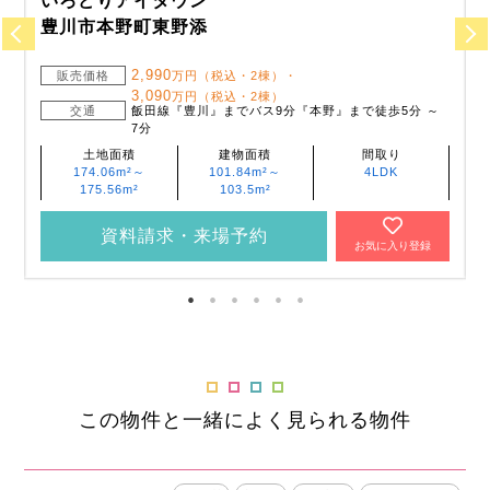
いろどりアイタウン
豊川市本野町東野添
2,990
販売価格
万円（税込・2棟）・
3,090
万円（税込・2棟）
交通
飯田線『豊川』までバス9分『本野』まで徒歩5分 ～
7分
土地面積
建物面積
間取り
174.06m²～
101.84m²～
4LDK
175.56m²
103.5m²
資料請求・来場予約
お気に入り登録
この物件と一緒によく見られる物件