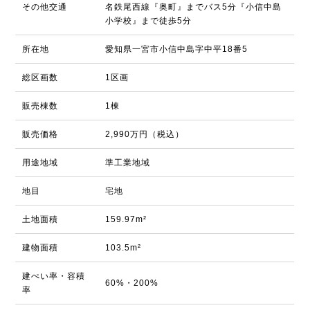
その他交通
名鉄尾西線『奥町』までバス5分『小信中島
小学校』まで徒歩5分
所在地
愛知県一宮市小信中島字中平18番5
総区画数
1区画
販売棟数
1棟
販売価格
2,990万円（税込）
用途地域
準工業地域
地目
宅地
土地面積
159.97m²
建物面積
103.5m²
建ぺい率・容積
60%・200%
率