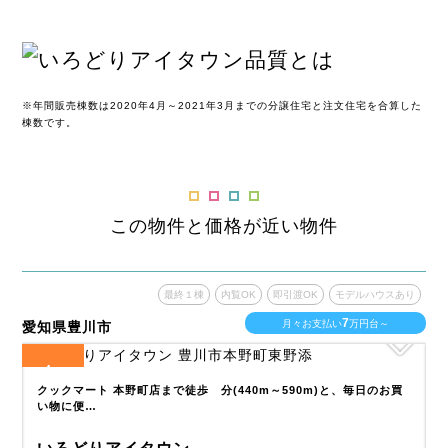
※年間販売棟数は2020年4月～2021年3月までの分譲住宅と注文住宅を合算した
棟数です。
この物件と価格が近い物件
あり
最終１棟
内覧OK
即引渡OK
モデルハウスあり
7
月々お支払い
万円台～
愛知県豊川市
愛
4
全
区画
全
・
クックマート 本野町店まで徒歩 分(440m～590m)と、毎日のお買
い物に便…