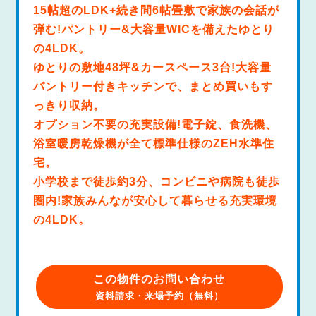
15帖超のLDK+続き間6帖畳敷で家族の会話が
弾む!パントリー&大容量WICを備えたゆとり
の4LDK。
ゆとりの敷地48坪&カースペース3台!大容量
パントリー付きキッチンで、まとめ買いもす
っきり収納。
オプション不要の充実設備!電子錠、食洗機、
浴室暖房乾燥機が全て標準仕様のZEH水準住
宅。
小学校まで徒歩約3分、コンビニや病院も徒歩
圏内!家族みんなが安心して暮らせる充実環境
の4LDK。
この物件のお問い合わせ
資料請求・来場予約（無料）