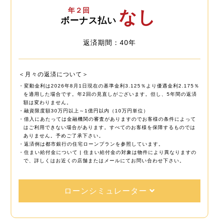
年２回
なし
ボーナス払い
返済期間：40年
＜月々の返済について＞
・変動金利は2026年8月1日現在の基準金利3.125％より優遇金利2.175％
を適用した場合です。年2回の見直しがございます。但し、5年間の返済
額は変わりません。
・融資限度額30万円以上～1億円以内（10万円単位）
・借入にあたっては金融機関の審査がありますのでお客様の条件によって
はご利用できない場合があります。すべてのお客様を保障するものでは
ありません。予めご了承下さい。
・返済例は都市銀行の住宅ローンプランを参照しています。
・住まい給付金について | 住まい給付金の対象は物件により異なりますの
で、詳しくはお近くの店舗またはメールにてお問い合わせ下さい。
ローンシミュレーター