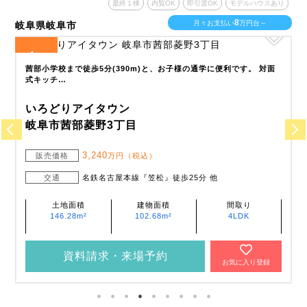
あり
最終１棟
内覧OK
即引渡OK
モデルハウスあり
6
月々お支払い
万円台～
岐阜県大垣市
愛
2
全
区画
全
木の花保育園まで徒歩10分(780m～800m)なのでお子様の送り迎え
に便利で…
いろどりアイタウン
大垣市津村町1丁目
2,440
販売価格
万円（税込）
交通
樽見鉄道『東大垣』徒歩19分
土地面積
建物面積
間取り
218.43m²
102.68m²
4LDK
資料請求・来場予約
お気に入り登録