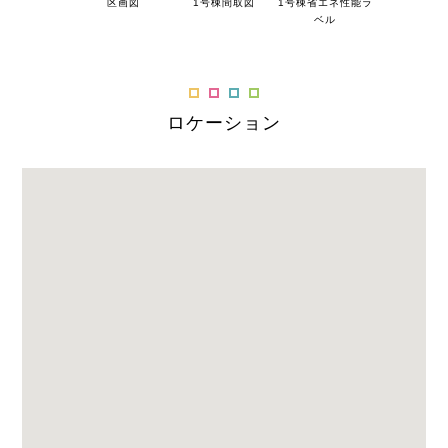
区画図
1号棟間取図
1号棟省エネ性能ラ
ベル
ロケーション