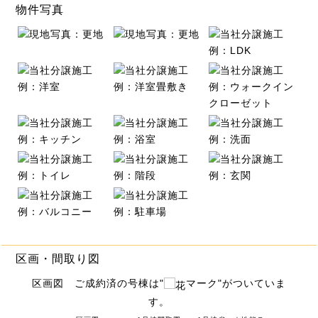
物件写真
区画・間取り図
区画図 ご成約済の号棟は"
マーク"がついていま
す。