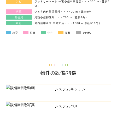
コンビニ
ファミリーマート 一宮小信中島北店・・・350 m（徒歩5
分）
病院
いとう内科循環器科・・・400 m（徒歩5分）
郵便局
尾西小信郵便局・・・700 m（徒歩9分）
銀行
尾西信用金庫 中島支店・・・1000 m（徒歩13分）
教育
医療
公共
商業
その他
物件の設備/特徴
システムキッチン
システムバス