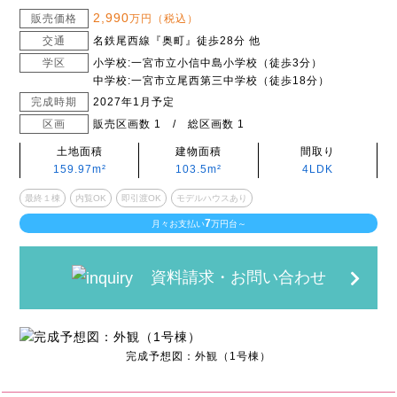
2,990
販売価格
万円（税込）
交通
名鉄尾西線『奥町』徒歩28分 他
学区
小学校:一宮市立小信中島小学校（徒歩3分）
中学校:一宮市立尾西第三中学校（徒歩18分）
完成時期
2027年1月予定
区画
販売区画数 1 / 総区画数 1
土地面積
建物面積
間取り
159.97m²
103.5m²
4LDK
最終１棟
内覧OK
即引渡OK
モデルハウスあり
7
月々お支払い
万円台～
資料請求・お問い合わせ
完成予想図：外観（1号棟）