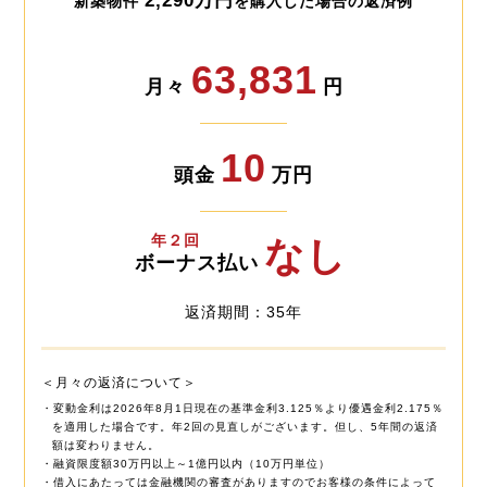
2,290万円
新築物件
を購入した場合の返済例
63,831
月々
円
10
頭金
万円
年２回
なし
ボーナス払い
返済期間：35年
＜月々の返済について＞
・変動金利は2026年8月1日現在の基準金利3.125％より優遇金利2.175％
を適用した場合です。年2回の見直しがございます。但し、5年間の返済
額は変わりません。
・融資限度額30万円以上～1億円以内（10万円単位）
・借入にあたっては金融機関の審査がありますのでお客様の条件によって