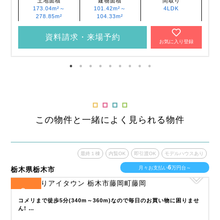
土地面積
建物面積
間取り
173.04m²～
101.42m²～
4LDK
278.85m²
104.33m²
資料請求・来場予約
お気に入り登録
この物件と一緒によく見られる物件
あり
最終１棟
内覧OK
即引渡OK
モデルハウスあり
6
月々お支払い
万円台～
栃木県栃木市
栃
3
全
区画
全
徒
コメリまで徒歩5分(340m～360m)なので毎日のお買い物に困りませ
ん! …