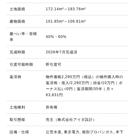
土地面積
172.14m²～183.76m²
建物面積
101.85m²～106.81m²
建ぺい率・容積
40%・60%
率
完成時期
2026年7月完成済
引渡可能時期
即引渡可
返済例
物件価格2,290万円（税込）の物件購入時の
返済例：借入/2,280万円｜頭金/10万円｜ボ
ーナス払い/0円｜返済期間/35年｜月々
63,831円
土地権利
所有権
取引態様
売主（株式会社アイダ設計）
設備・仕様
公営水道, 東京電力, 個別プロパンガス, 本下