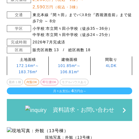
2,590
万円（税込・3棟）
交通
東北本線『間々田』までバス8分『西堀酒造前』まで徒
歩7分 ～ 8分
学区
小学校:市立間々田小学校（徒歩35～36分）
中学校:市立間々田中学校（徒歩24～25分）
完成時期
2026年7月完成済
区画
販売区画数 13 / 総区画数 18
土地面積
建物面積
間取り
172.14m²～
101.85m²～
4LDK
183.76m²
106.81m²
最終１棟
内覧OK
即引渡OK
モデルハウスあり
6
月々お支払い
万円台～
資料請求・お問い合わせ
現地写真：外観（13号棟）