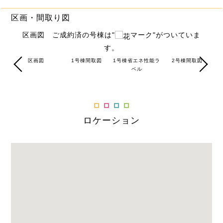
区画・間取り図
区画図 ご成約済の号棟は"
マーク"がついていま
す。
図
区画図
1号棟間取図
1号棟省エネ性能ラ
2号棟間取図
ベル
ロケーション