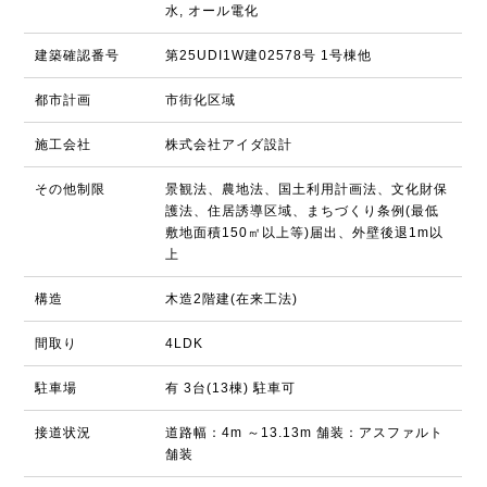
水, オール電化
建築確認番号
第25UDI1W建02578号 1号棟他
都市計画
市街化区域
施工会社
株式会社アイダ設計
その他制限
景観法、農地法、国土利用計画法、文化財保
護法、住居誘導区域、まちづくり条例(最低
敷地面積150㎡以上等)届出、外壁後退1m以
上
構造
木造2階建(在来工法)
間取り
4LDK
駐車場
有 3台(13棟) 駐車可
接道状況
道路幅：4m ～13.13m 舗装：アスファルト
舗装