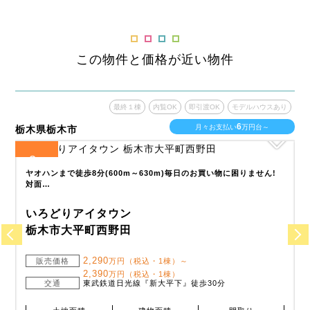
この物件と価格が近い物件
あり
最終１棟
内覧OK
即引渡OK
モデルハウスあり
6
月々お支払い
万円台～
栃木県栃木市
栃
3
全
区画
全
ヤオハンまで徒歩8分(600m～630m)毎日のお買い物に困りません!
対面…
いろどりアイタウン
栃木市大平町西野田
2,290
販売価格
万円（税込・1棟）～
2,390
万円（税込・1棟）
交通
東武鉄道日光線『新大平下』徒歩30分