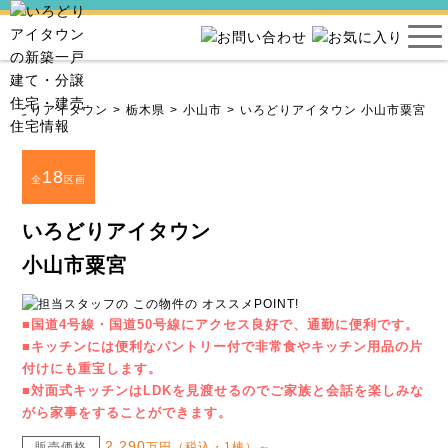
いろどりアイタウン
栃木県
小山市
いろどりアイタウン 小山市粟宮
18
全
区画
いろどりアイタウン
小山市粟宮
■国道4号線・国道50号線にアクセス良好で、通勤に便利です。
■キッチンには便利なパントリー付で非常食やキッチン用品の片
付けにも重宝します。
■対面式キッチンはLDKを見渡せるのでご家族と会話を楽しみな
がら家事をすることができます。
2,290
販売価格
万円（税込・1棟）～