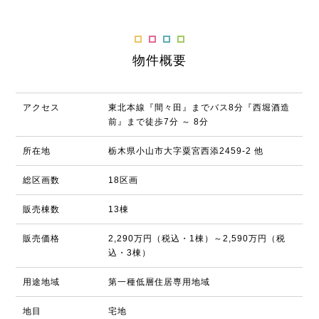
物件概要
アクセス
東北本線『間々田』までバス8分『西堀酒造
前』まで徒歩7分 ～ 8分
所在地
栃木県小山市大字粟宮西添2459-2 他
総区画数
18区画
販売棟数
13棟
販売価格
2,290万円（税込・1棟）～2,590万円（税
込・3棟）
用途地域
第一種低層住居専用地域
地目
宅地