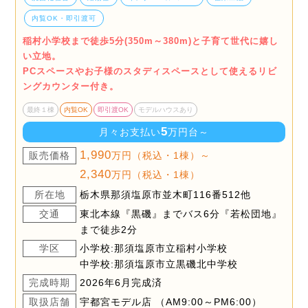
内覧OK・即引渡可
稲村小学校まで徒歩5分(350m～380m)と子育て世代に嬉し
い立地。
PCスペースやお子様のスタディスペースとして使えるリビ
ングカウンター付き。
最終１棟
内覧OK
即引渡OK
モデルハウスあり
5
月々お支払い
万円台～
1,990
販売価格
万円（税込・1棟）～
2,340
万円（税込・1棟）
所在地
栃木県那須塩原市並木町116番512他
交通
東北本線『黒磯』までバス6分『若松団地』
まで徒歩2分
学区
小学校:那須塩原市立稲村小学校
中学校:那須塩原市立黒磯北中学校
完成時期
2026年6月完成済
取扱店舗
宇都宮モデル店 （AM9:00～PM6:00）