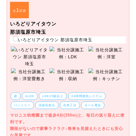
1
全
区画
いろどりアイタウン
那須塩原市埼玉
庭
4LDK
LDK15帖以上
24時間換気システム
パントリー
洗面化粧台
在来工法
オール電化
マロニエ幼稚園まで徒歩4分(350m)と、毎日の送り迎えに便
利です。
階段がないので家事ラクラク♪将来を見据えたときにも安心
な平屋です。