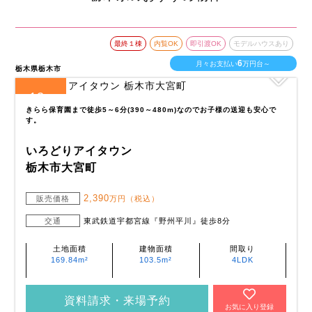
最終１棟
内覧OK
即引渡OK
モデルハウスあり
6
月々お支払い
万円台～
栃木県栃木市
13
全
区画
きらら保育園まで徒歩5～6分(390～480m)なのでお子様の送迎も安心で
す。
いろどりアイタウン
栃木市大宮町
2,390
販売価格
万円（税込）
交通
東武鉄道宇都宮線『野州平川』徒歩8分
土地面積
建物面積
間取り
169.84m²
103.5m²
4LDK
資料請求・来場予約
お気に入り登録