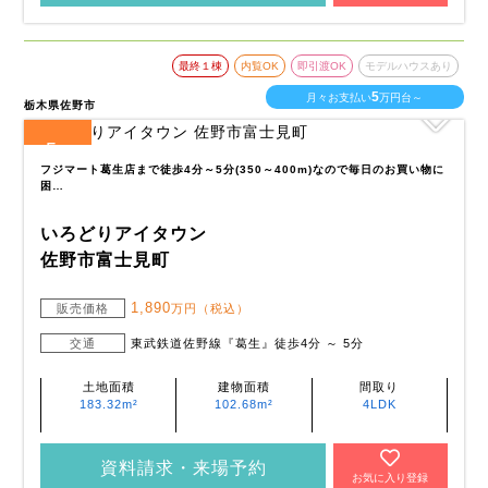
最終１棟
内覧OK
即引渡OK
モデルハウスあり
5
月々お支払い
万円台～
栃木県佐野市
5
全
区画
フジマート葛生店まで徒歩4分～5分(350～400m)なので毎日のお買い物に
困…
いろどりアイタウン
佐野市富士見町
1,890
販売価格
万円（税込）
交通
東武鉄道佐野線『葛生』徒歩4分 ～ 5分
土地面積
建物面積
間取り
183.32m²
102.68m²
4LDK
資料請求・来場予約
お気に入り登録