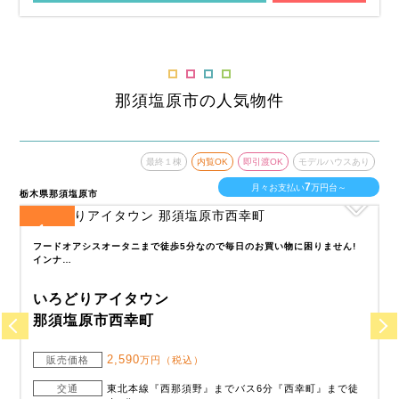
那須塩原市の人気物件
あり
最終１棟
内覧OK
即引渡OK
モデルハウスあり
7
月々お支払い
万円台～
栃木県那須塩原市
栃
1
全
区画
全
段
フードオアシスオータニまで徒歩5分なので毎日のお買い物に困りません!
インナ…
いろどりアイタウン
那須塩原市西幸町
2,590
販売価格
万円（税込）
6
交通
東北本線『西那須野』までバス6分『西幸町』まで徒