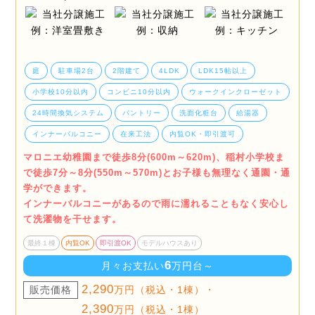
庭
駐車場2台
2階建て
4LDK
LDK15帖以上
小学校10分以内
コンビニ10分以内
ウォークインクローゼット
24時間換気システム
パントリー
洗面化粧台
給湯器
インナーバルコニー
在来工法
内覧OK・即引渡可
マロニエ幼稚園まで徒歩8分(600m～620m)、稲村小学校ま
で徒歩7分～8分(550m～570m)とお子様も無理なく通園・通
学ができます。
インナーバルコニーがあるので雨に濡れることもなく安心し
て洗濯物を干せます。
最終１棟
内覧OK
即引渡OK
モデルハウスあり
6
月々お支払い
万円台～
2,290
販売価格
万円（税込・1棟）・
2,390
万円（税込・1棟）