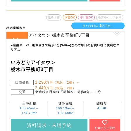
最終１棟
内覧OK
即引渡OK
モデルハウスあり
6
月々お支払い
万円台～
栃木県栃木市
14
全
区画
■業務スーパー栃木店まで徒歩5分(340m)なので毎日のお買い物に便利なエ
リア…
いろどりアイタウン
栃木市平柳町3丁目
2,290
販売価格
万円（税込・2棟）～
2,440
万円（税込・2棟）
交通
東武鉄道日光線『新栃木』徒歩8分 ～ 9分
土地面積
建物面積
間取り
165.45m²～
100.19m²～
4LDK
174.79m²
102.68m²
資料請求・来場予約
お気に入り登録