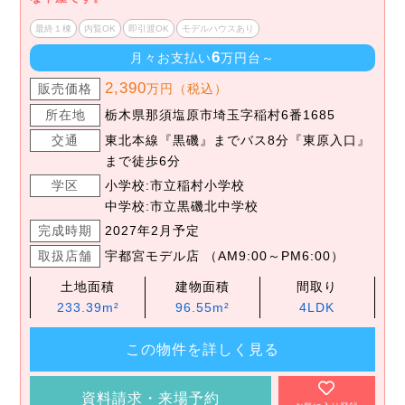
最終１棟
内覧OK
即引渡OK
モデルハウスあり
6
月々お支払い
万円台～
2,390
販売価格
万円（税込）
所在地
栃木県那須塩原市埼玉字稲村6番1685
交通
東北本線『黒磯』までバス8分『東原入口』
まで徒歩6分
学区
小学校:市立稲村小学校
中学校:市立黒磯北中学校
完成時期
2027年2月予定
取扱店舗
宇都宮モデル店 （AM9:00～PM6:00）
土地面積
建物面積
間取り
233.39m²
96.55m²
4LDK
この物件を詳しく見る
資料請求・来場予約