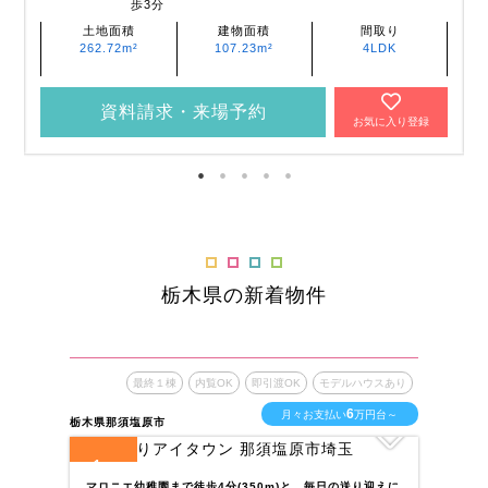
歩3分
土地面積
建物面積
間取り
262.72m²
107.23m²
4LDK
資料請求・来場予約
お気に入り登録
栃木県の新着物件
最終１棟
内覧OK
即引渡OK
モデルハウスあり
6
月々お支払い
万円台～
栃木県那須塩原市
栃木
1
4
全
区画
全
マロニエ幼稚園まで徒歩4分(350m)と、毎日の送り迎えに
東