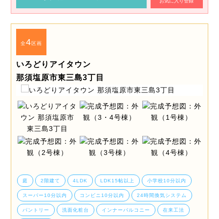
お気に入り登録
4
全
区画
いろどりアイタウン
那須塩原市東三島3丁目
庭
2階建て
4LDK
LDK15帖以上
小学校10分以内
スーパー10分以内
コンビニ10分以内
24時間換気システム
パントリー
洗面化粧台
インナーバルコニー
在来工法