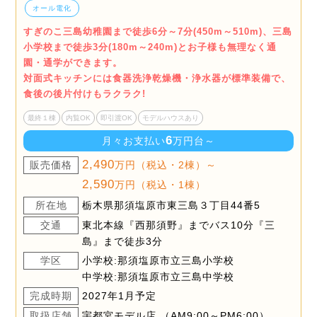
オール電化
すぎのこ三島幼稚園まで徒歩6分～7分(450m～510m)、三島
小学校まで徒歩3分(180m～240m)とお子様も無理なく通
園・通学ができます。
対面式キッチンには食器洗浄乾燥機・浄水器が標準装備で、
食後の後片付けもラクラク!
最終１棟
内覧OK
即引渡OK
モデルハウスあり
6
月々お支払い
万円台～
2,490
販売価格
万円（税込・2棟）～
2,590
万円（税込・1棟）
所在地
栃木県那須塩原市東三島３丁目44番5
交通
東北本線『西那須野』までバス10分『三
島』まで徒歩3分
学区
小学校:那須塩原市立三島小学校
中学校:那須塩原市立三島中学校
完成時期
2027年1月予定
取扱店舗
宇都宮モデル店 （AM9:00～PM6:00）