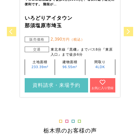
便利です。 階段が…
良
いろどりアイタウン
い
那須塩原市埼玉
栃
2,390
販売価格
万円（税込）
交通
東北本線『黒磯』までバス8分『東原
入口』まで徒歩6分
土地面積
建物面積
間取り
233.39m²
96.55m²
4LDK
資料請求・来場予約
お気に入り登録
栃木県のお客様の声