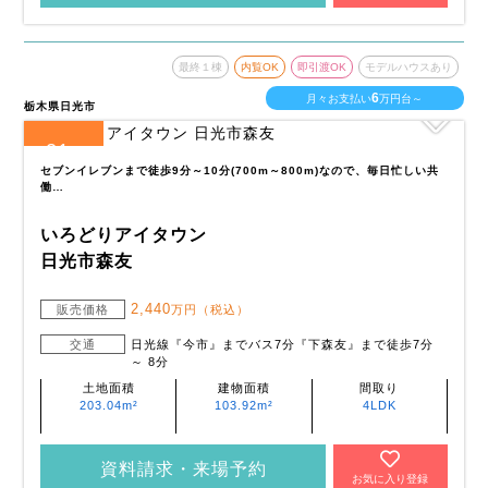
最終１棟
内覧OK
即引渡OK
モデルハウスあり
6
月々お支払い
万円台～
栃木県日光市
21
全
区画
セブンイレブンまで徒歩9分～10分(700m～800m)なので、毎日忙しい共
働…
いろどりアイタウン
日光市森友
2,440
販売価格
万円（税込）
交通
日光線『今市』までバス7分『下森友』まで徒歩7分
～ 8分
土地面積
建物面積
間取り
203.04m²
103.92m²
4LDK
資料請求・来場予約
お気に入り登録