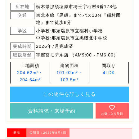
所在地
栃木県那須塩原市埼玉字稲村6番178他
交通
東北本線『黒磯』までバス13分『稲村団
地』まで徒歩8分
学区
小学校:那須塩原市立稲村小学校
中学校:那須塩原市立黒磯北中学校
完成時期
2026年7月完成済
取扱店舗
宇都宮モデル店 （AM9:00～PM6:00）
土地面積
建物面積
間取り
204.62m²・
101.02m²・
4LDK
204.64m²
103.5m²
この物件を詳しく見る
資料請求・来場予約
お気に入り登録
新着
公開日：2026年8月4日