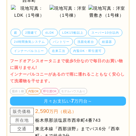
庭
2階建て
4LDK
LDK15帖以上
スーパー10分以内
24時間換気システム
パントリー
洗面化粧台
給湯器
インナーバルコニー
在来工法
内覧OK・即引渡可
フードオアシスオータニまで徒歩5分なので毎日のお買い物
に困りません!
インナーバルコニーがあるので雨に濡れることもなく安心し
て洗濯物を干せます。
最終１棟
内覧OK
即引渡OK
モデルハウスあり
7
月々お支払い
万円台～
2,590
販売価格
万円（税込）
所在地
栃木県那須塩原市西幸町4番743
交通
東北本線『西那須野』までバス6分『西幸
町』まで徒歩3分