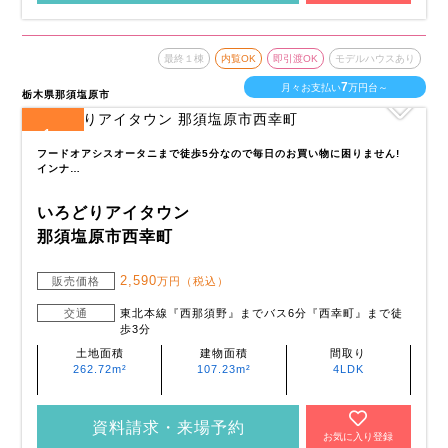
最終１棟
内覧OK
即引渡OK
モデルハウスあり
7
月々お支払い
万円台～
栃木県那須塩原市
1
全
区画
フードオアシスオータニまで徒歩5分なので毎日のお買い物に困りません!
インナ…
いろどりアイタウン
那須塩原市西幸町
2,590
販売価格
万円（税込）
交通
東北本線『西那須野』までバス6分『西幸町』まで徒
歩3分
土地面積
建物面積
間取り
262.72m²
107.23m²
4LDK
資料請求・来場予約
お気に入り登録