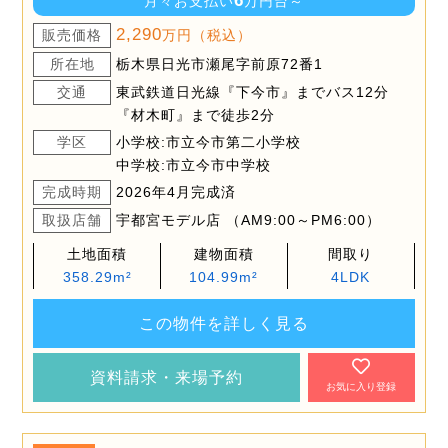
6
月々お支払い
万円台～
2,290
販売価格
万円（税込）
所在地
栃木県日光市瀬尾字前原72番1
交通
東武鉄道日光線『下今市』までバス12分
『材木町』まで徒歩2分
学区
小学校:市立今市第二小学校
中学校:市立今市中学校
完成時期
2026年4月完成済
取扱店舗
宇都宮モデル店 （AM9:00～PM6:00）
土地面積
建物面積
間取り
358.29m²
104.99m²
4LDK
この物件を詳しく見る
資料請求・来場予約
お気に入り登録