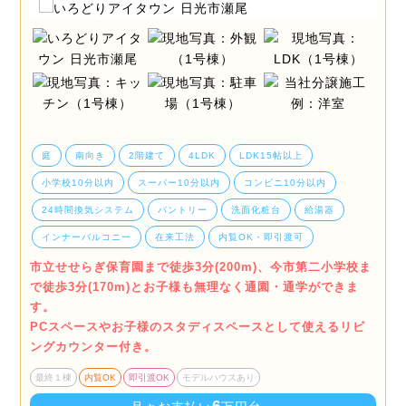
庭
南向き
2階建て
4LDK
LDK15帖以上
小学校10分以内
スーパー10分以内
コンビニ10分以内
24時間換気システム
パントリー
洗面化粧台
給湯器
インナーバルコニー
在来工法
内覧OK・即引渡可
市立せせらぎ保育園まで徒歩3分(200m)、今市第二小学校ま
で徒歩3分(170m)とお子様も無理なく通園・通学ができま
す。
PCスペースやお子様のスタディスペースとして使えるリビ
ングカウンター付き。
最終１棟
内覧OK
即引渡OK
モデルハウスあり