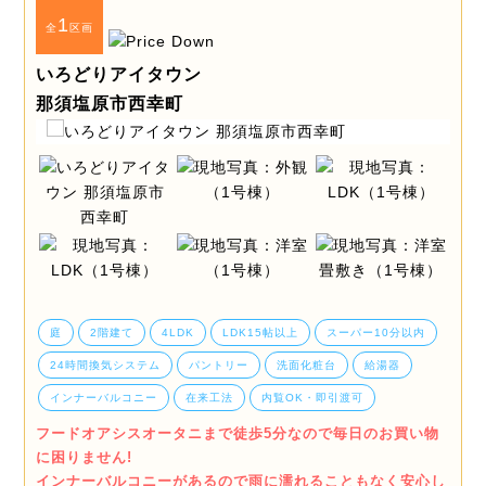
1
全
区画
いろどりアイタウン
那須塩原市西幸町
庭
2階建て
4LDK
LDK15帖以上
スーパー10分以内
24時間換気システム
パントリー
洗面化粧台
給湯器
インナーバルコニー
在来工法
内覧OK・即引渡可
フードオアシスオータニまで徒歩5分なので毎日のお買い物
に困りません!
インナーバルコニーがあるので雨に濡れることもなく安心し