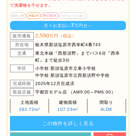
て洗濯物を干せます。
最終１棟
内覧OK
即引渡OK
モデルハウスあり
7
月々お支払い
万円台～
2,590
販売価格
万円（税込）
所在地
栃木県那須塩原市西幸町4番743
交通
東北本線『西那須野』までバス6分『西幸
町』まで徒歩3分
学区
小学校:那須塩原市立東小学校
中学校:那須塩原市立西那須野中学校
完成時期
2025年12月完成済
取扱店舗
宇都宮モデル店 （AM9:00～PM6:00）
土地面積
建物面積
間取り
262.72m²
107.23m²
4LDK
この物件を詳しく見る