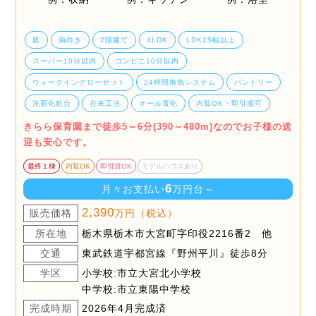
庭
南向き
2階建て
4LDK
LDK15帖以上
スーパー10分以内
コンビニ10分以内
ウォークインクローゼット
24時間換気システム
パントリー
洗面化粧台
在来工法
オール電化
内覧OK・即引渡可
きらら保育園まで徒歩5～6分(390～480m)なのでお子様の送
迎も安心です。
最終１棟
内覧OK
即引渡OK
モデルハウスあり
6
月々お支払い
万円台～
2,390
販売価格
万円（税込）
所在地
栃木県栃木市大宮町字印役2216番2 他
交通
東武鉄道宇都宮線『野州平川』徒歩8分
学区
小学校:市立大宮北小学校
中学校:市立東陽中学校
完成時期
2026年4月完成済