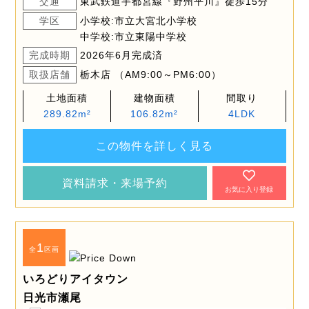
交通
東武鉄道宇都宮線『野州平川』徒歩15分
学区
小学校:市立大宮北小学校
中学校:市立東陽中学校
完成時期
2026年6月完成済
取扱店舗
栃木店 （AM9:00～PM6:00）
土地面積
建物面積
間取り
289.82m²
106.82m²
4LDK
この物件を詳しく見る
資料請求・来場予約
お気に入り登録
1
全
区画
いろどりアイタウン
日光市瀬尾