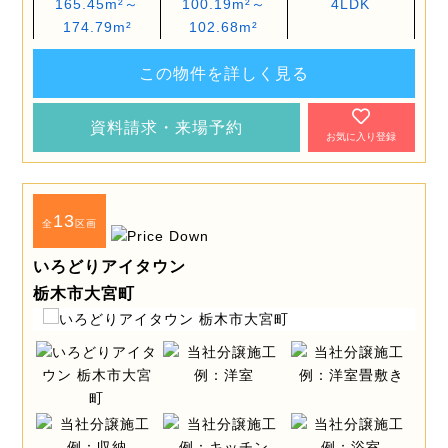
165.45m²～
100.19m²～
4LDK
174.79m²
102.68m²
この物件を詳しく見る
資料請求・来場予約
お気に入り登録
13
全
区画
いろどりアイタウン
栃木市大宮町