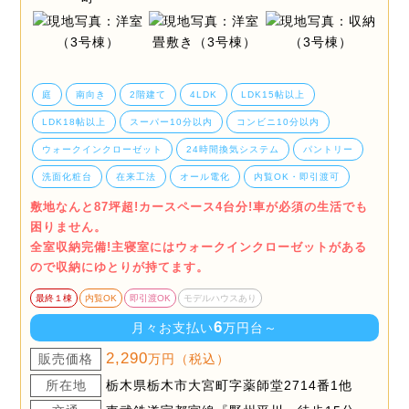
庭
南向き
2階建て
4LDK
LDK15帖以上
LDK18帖以上
スーパー10分以内
コンビニ10分以内
ウォークインクローゼット
24時間換気システム
パントリー
洗面化粧台
在来工法
オール電化
内覧OK・即引渡可
敷地なんと87坪超!カースペース4台分!車が必須の生活でも
困りません。
全室収納完備!主寝室にはウォークインクローゼットがある
ので収納にゆとりが持てます。
最終１棟
内覧OK
即引渡OK
モデルハウスあり
6
月々お支払い
万円台～
2,290
販売価格
万円（税込）
所在地
栃木県栃木市大宮町字薬師堂2714番1他