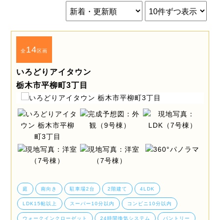
14
全
区画
いろどりアイタウン
栃木市平柳町3丁目
庭
南向き
駐車場2台
2階建て
4LDK
LDK15帖以上
スーパー10分以内
コンビニ10分以内
ウォークインクローゼット
24時間換気システム
パントリー