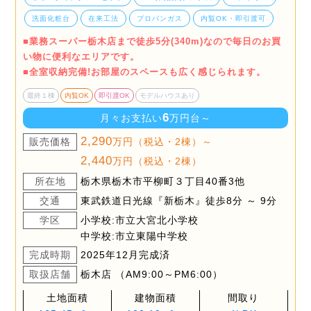
洗面化粧台
在来工法
プロパンガス
内覧OK・即引渡可
■業務スーパー栃木店まで徒歩5分(340m)なので毎日のお買
い物に便利なエリアです。
■全室収納完備!お部屋のスペースも広く感じられます。
最終１棟
内覧OK
即引渡OK
モデルハウスあり
6
月々お支払い
万円台～
2,290
販売価格
万円（税込・2棟）～
2,440
万円（税込・2棟）
所在地
栃木県栃木市平柳町３丁目40番3他
交通
東武鉄道日光線『新栃木』徒歩8分 ～ 9分
学区
小学校:市立大宮北小学校
中学校:市立東陽中学校
完成時期
2025年12月完成済
取扱店舗
栃木店 （AM9:00～PM6:00）
土地面積
建物面積
間取り