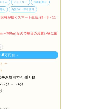
ステム
パントリー
洗面化粧台
電化
内覧OK・即引渡可
お得が続くスマート生活♪(3・8・11
0m～700m)なので毎日のお買い物に困
り
6
い
万円台～
棟）～
棟）
原垣内3940番1 他
2分 ～ 24分
校