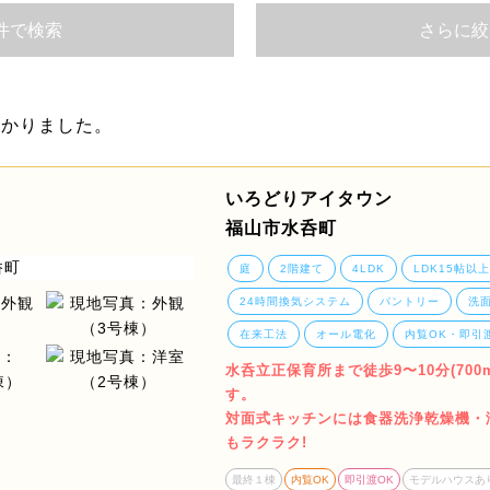
件で検索
さらに絞
つかりました。
いろどりアイタウン
福山市水呑町
庭
2階建て
4LDK
LDK15帖以上
24時間換気システム
パントリー
洗
在来工法
オール電化
内覧OK・即引
水呑立正保育所まで徒歩9〜10分(700
す。
対面式キッチンには食器洗浄乾燥機・
もラクラク!
最終１棟
内覧OK
即引渡OK
モデルハウスあ