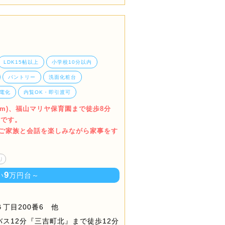
LDK15帖以上
小学校10分以内
パントリー
洗面化粧台
電化
内覧OK・即引渡可
0m)、福山マリヤ保育園まで徒歩8分
利です。
でご家族と会話を楽しみながら家事をす
り
9
い
万円台～
丁目200番6 他
ス12分『三吉町北』まで徒歩12分