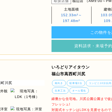
取扱店舗
福山店 （AM9:00～PM
土地面積
建物
152.33m²～
103.
197.48m²
109
この物件を
資料請求・来場予
いろどりアイタウン
福山市高西町川尻
南向き
駐車場2台
コンビニ10分以内
在来工法
オール電化
緑豊かな住宅地。川尻公園公園まで徒歩
フレッシュ!
対面式キッチンはLDKを見渡せるの