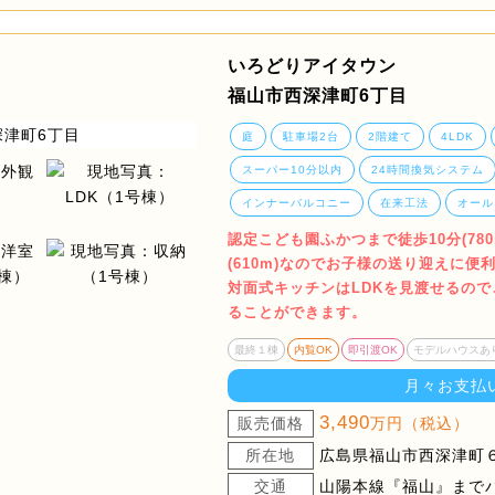
いろどりアイタウン
福山市西深津町6丁目
庭
駐車場2台
2階建て
4LDK
スーパー10分以内
24時間換気システム
インナーバルコニー
在来工法
オール
認定こども園ふかつまで徒歩10分(78
(610m)なのでお子様の送り迎えに便
対面式キッチンはLDKを見渡せるの
ることができます。
最終１棟
内覧OK
即引渡OK
モデルハウスあ
月々お支払
3,490
販売価格
万円（税込）
所在地
広島県福山市西深津町６
交通
山陽本線『福山』までバ