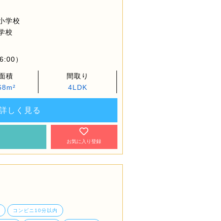
小学校
学校
6:00）
面積
間取り
68m²
4LDK
詳しく見る
約
お気に入り登録
コンビニ10分以内