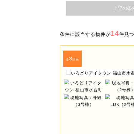
上記の条
14
条件に該当する物件が
件見
3
全
区画