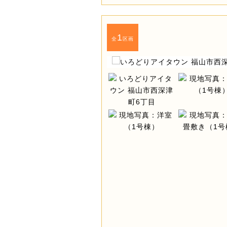
1
全
区画