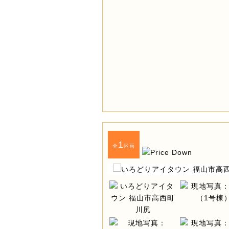
1
全
区画