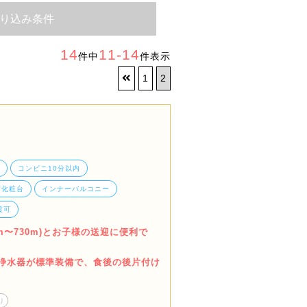
り込み条件
14
11-14
件中
件表示
1
2
コンビニ10分以内
面化粧台
インナーバルコニー
渡可
m〜730m)とお子様の送迎に便利で
浄水器が標準装備で、食後の後片付け
り