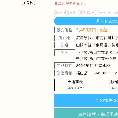
ることができます。
最終１棟
内覧OK
即引渡OK
モデルハウスあ
月々お支払
2,490
販売価格
万円（税込）
所在地
広島県福山市高西町川尻
交通
山陽本線『東尾道』徒歩
学区
小学校:福山市立遺芳丘
中学校:福山市立松永中
完成時期
2024年11月完成済
取扱店舗
福山店 （AM9:00～PM
土地面積
建物
148.13m²
64.
この物件を
資料請求・来場予