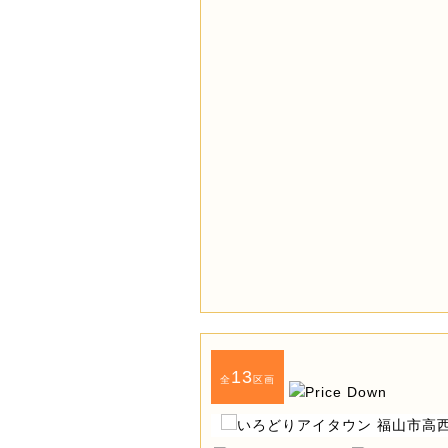
13
全
区画