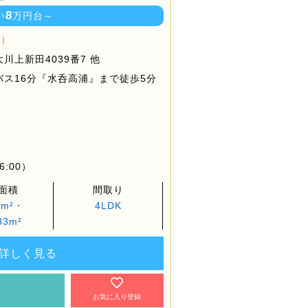
8
い
万円台～
棟）
上新田4039番7 他
ス16分『水呑高浦』まで徒歩5分
6:00）
面積
間取り
5m²・
4LDK
33m²
詳しく見る
約
お気に入り登録