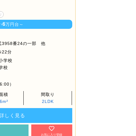
り
6
い
万円台～
3958番24の一部 他
22分
小学校
学校
6:00）
面積
間取り
86m²
2LDK
詳しく見る
約
お気に入り登録