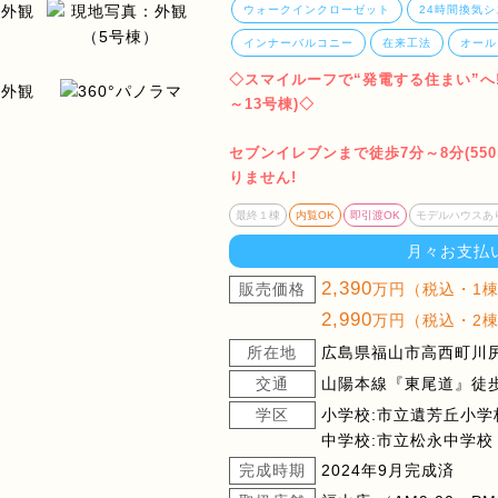
ウォークインクローゼット
24時間換気シ
インナーバルコニー
在来工法
オール
◇スマイルーフで“発電する住まい”へ!
～13号棟)◇
セブンイレブンまで徒歩7分～8分(55
りません!
最終１棟
内覧OK
即引渡OK
モデルハウスあ
月々お支払
2,390
販売価格
万円（税込・1
2,990
万円（税込・2
所在地
広島県福山市高西町川尻字
交通
山陽本線『東尾道』徒歩2
学区
小学校:市立遺芳丘小学
中学校:市立松永中学校
完成時期
2024年9月完成済