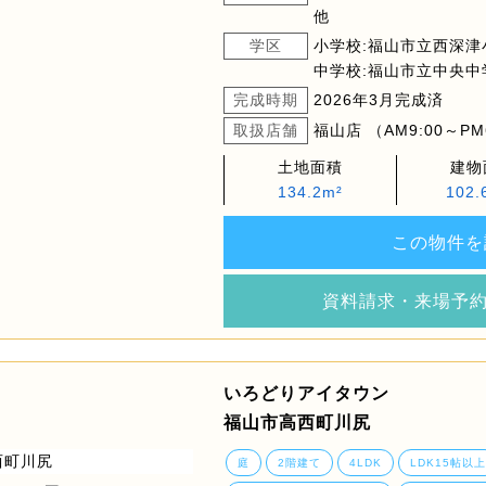
他
学区
小学校:福山市立西深津
中学校:福山市立中央中
完成時期
2026年3月完成済
取扱店舗
福山店 （AM9:00～PM
土地面積
建物
134.2m²
102.
この物件を
資料請求・来場予
いろどりアイタウン
福山市高西町川尻
庭
2階建て
4LDK
LDK15帖以上