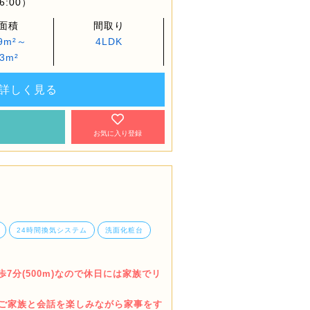
6:00）
面積
間取り
09m²～
4LDK
.3m²
詳しく見る
約
お気に入り登録
24時間換気システム
洗面化粧台
7分(500m)なので休日には家族でリ
でご家族と会話を楽しみながら家事をす