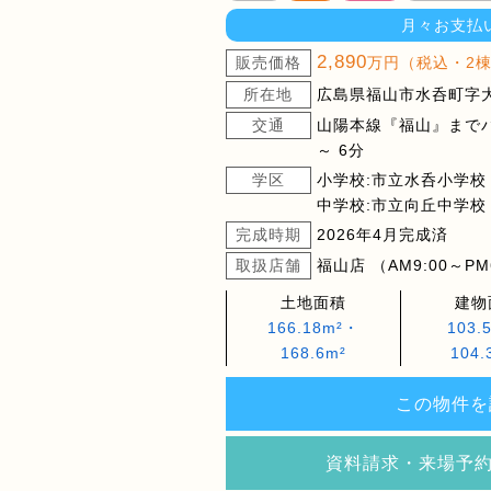
月々お支払
2,890
販売価格
万円（税込・2
所在地
広島県福山市水呑町字大川
交通
山陽本線『福山』までバ
～ 6分
学区
小学校:市立水呑小学校
中学校:市立向丘中学校
完成時期
2026年4月完成済
取扱店舗
福山店 （AM9:00～PM
土地面積
建物
166.18m²・
103.
168.6m²
104.
この物件を
資料請求・来場予