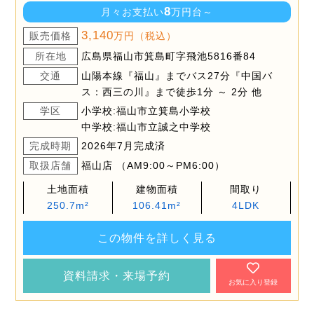
8
月々お支払い
万円台～
3,140
販売価格
万円（税込）
所在地
広島県福山市箕島町字飛池5816番84
交通
山陽本線『福山』までバス27分『中国バ
ス：西三の川』まで徒歩1分 ～ 2分 他
学区
小学校:福山市立箕島小学校
中学校:福山市立誠之中学校
完成時期
2026年7月完成済
取扱店舗
福山店 （AM9:00～PM6:00）
土地面積
建物面積
間取り
250.7m²
106.41m²
4LDK
この物件を詳しく見る
資料請求・来場予約
お気に入り登録