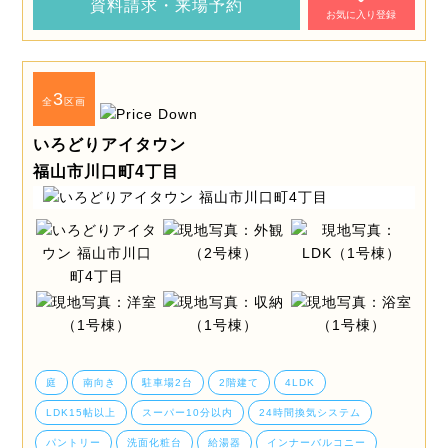
資料請求・来場予約
お気に入り登録
3
全
区画
いろどりアイタウン
福山市川口町4丁目
庭
南向き
駐車場2台
2階建て
4LDK
LDK15帖以上
スーパー10分以内
24時間換気システム
パントリー
洗面化粧台
給湯器
インナーバルコニー