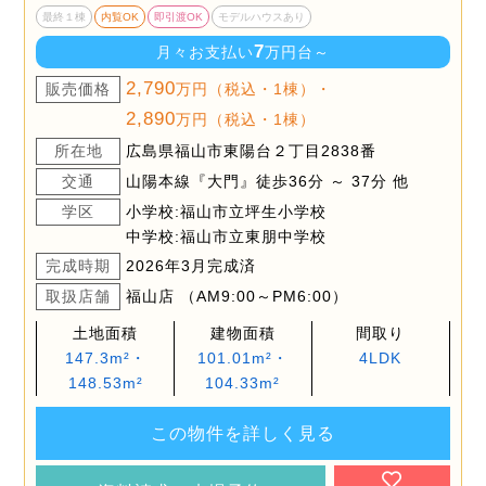
最終１棟
内覧OK
即引渡OK
モデルハウスあり
7
月々お支払い
万円台～
2,790
販売価格
万円（税込・1棟）・
2,890
万円（税込・1棟）
所在地
広島県福山市東陽台２丁目2838番
交通
山陽本線『大門』徒歩36分 ～ 37分 他
学区
小学校:福山市立坪生小学校
中学校:福山市立東朋中学校
完成時期
2026年3月完成済
取扱店舗
福山店 （AM9:00～PM6:00）
土地面積
建物面積
間取り
147.3m²・
101.01m²・
4LDK
148.53m²
104.33m²
この物件を詳しく見る