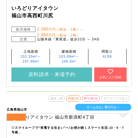
いろどりアイタウン
福山市高西町川尻
2,390
販売価格
万円（税込・1棟）～
2,990
万円（税込・2棟）
交通
山陽本線『東尾道』徒歩22分 ～ 24分
土地面積
建物面積
間取り
152.33m²～
103.09m²～
4LDK
197.48m²
109.3m²
資料請求・来場予約
お気に入り登録
最終１棟
内覧OK
即引渡OK
モデルハウスあり
8
月々お支払い
万円台～
広島県福山市
8
全
区画
◇スマイルーフで“発電する住まい”へ!お得が続くスマート生活♪(3・5・7
号棟…