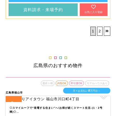
資料請求・来場予約
お気に入り登録
1
2
広島県のおすすめ物件
最終１棟
内覧OK
即引渡OK
モデルハウスあり
8
月々お支払い
万円台～
広島県福山市
3
全
区画
◇スマイルーフで“発電する住まい”へ!お得が続くスマート生活♪(1・2号
棟)◇…