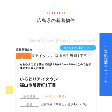
広島県の新着物件
最終１棟
内覧OK
即引渡OK
モデルハウスあり
チャットで相談受付中
10
月々お支払い
万円台～
広島県福山市
広島
3
3
全
区画
全
ももやまこども園まで徒歩9分(680m～700m)なのでお子
サ
様の送り迎えに便利…
様
いろどりアイタウン
い
福山市引野町1丁目
福
3,690
販売価格
万円（税込）
交通
山陽本線『東福山』徒歩4分 ～ 5分