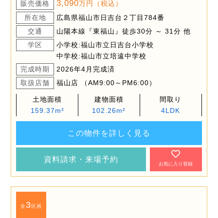
3,090
販売価格
万円（税込）
所在地
広島県福山市日吉台２丁目784番
交通
山陽本線『東福山』徒歩30分 ～ 31分 他
学区
小学校:福山市立日吉台小学校
中学校:福山市立培遠中学校
完成時期
2026年4月完成済
取扱店舗
福山店 （AM9:00～PM6:00）
土地面積
建物面積
間取り
159.37m²
102.26m²
4LDK
この物件を詳しく見る
資料請求・来場予約
お気に入り登録
3
全
区画