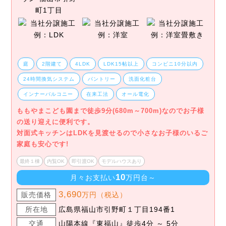
庭
2階建て
4LDK
LDK15帖以上
コンビニ10分以内
24時間換気システム
パントリー
洗面化粧台
インナーバルコニー
在来工法
オール電化
ももやまこども園まで徒歩9分(680m～700m)なのでお子様
の送り迎えに便利です。
対面式キッチンはLDKを見渡せるので小さなお子様のいるご
家庭も安心です!
最終１棟
内覧OK
即引渡OK
モデルハウスあり
10
月々お支払い
万円台～
3,690
販売価格
万円（税込）
所在地
広島県福山市引野町１丁目194番1
交通
山陽本線『東福山』徒歩4分 ～ 5分