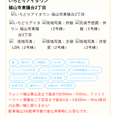
いろどりアイタウン
福山市東陽台2丁目
庭
南向き
2階建て
4LDK
LDK15帖以上
スーパー10分以内
コンビニ10分以内
24時間換気システム
パントリー
洗面化粧台
給湯器
インナーバルコニー
在来工法
都市ガス
内覧OK・即引渡可
ウォンツ福山幕山店まで徒歩7分(500m～510m)、ファミリ
ーマート東陽台二丁目店まで徒歩1分～2分(80m～90m)毎日
のお買い物に困りません!
駐車場は3台駐車可能で急な来客時にも安心です。