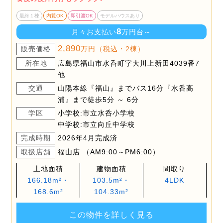
最終１棟
内覧OK
即引渡OK
モデルハウスあり
8
月々お支払い
万円台～
2,890
販売価格
万円（税込・2棟）
所在地
広島県福山市水呑町字大川上新田4039番7
他
交通
山陽本線『福山』までバス16分『水呑高
浦』まで徒歩5分 ～ 6分
学区
小学校:市立水呑小学校
中学校:市立向丘中学校
完成時期
2026年4月完成済
取扱店舗
福山店 （AM9:00～PM6:00）
土地面積
建物面積
間取り
166.18m²・
103.5m²・
4LDK
168.6m²
104.33m²
この物件を詳しく見る