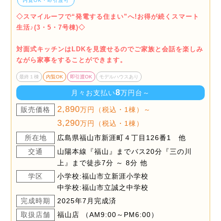
内覧OK・即引渡可
◇スマイルーフで“発電する住まい”へ!お得が続くスマート
生活♪(3・5・7号棟)◇
対面式キッチンはLDKを見渡せるのでご家族と会話を楽しみ
ながら家事をすることができます。
最終１棟
内覧OK
即引渡OK
モデルハウスあり
8
月々お支払い
万円台～
2,890
販売価格
万円（税込・1棟）～
3,290
万円（税込・1棟）
所在地
広島県福山市新涯町４丁目126番1 他
交通
山陽本線『福山』までバス20分『三の川
上』まで徒歩7分 ～ 8分 他
学区
小学校:福山市立新涯小学校
中学校:福山市立誠之中学校
完成時期
2025年7月完成済
取扱店舗
福山店 （AM9:00～PM6:00）