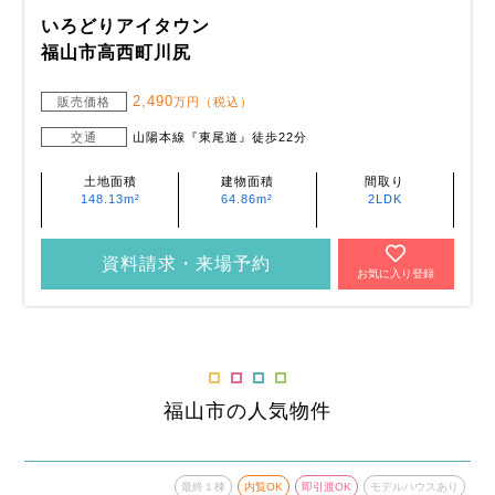
いろどりアイタウン
福山市高西町川尻
2,490
販売価格
万円（税込）
交通
山陽本線『東尾道』徒歩22分
土地面積
建物面積
間取り
148.13m²
64.86m²
2LDK
資料請求・来場予約
お気に入り登録
福山市の人気物件
あり
最終１棟
内覧OK
即引渡OK
モデルハウスあり