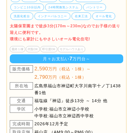
コンビニ10分以内
24時間換気システム
パントリー
洗面化粧台
インナーバルコニー
在来工法
オール電化
太陽保育園まで徒歩3分(170m～230m)なのでお子様の送り
迎えに便利です。
環境にも家計にもやさしいオール電化住宅!
最終１棟
内覧OK
即引渡OK
モデルハウスあり
7
月々お支払い
万円台～
2,590
販売価格
万円（税込・1棟）～
2,790
万円（税込・1棟）
所在地
広島県福山市神辺町大字川南字十ノ丁1438
番1他
交通
福塩線『神辺』徒歩13分 ～ 14分 他
学区
小学校:福山市立神辺小学校
中学校:福山市立神辺西中学校
完成時期
2026年12月予定
取扱店舗
福山店 （AM9:00～PM6:00）