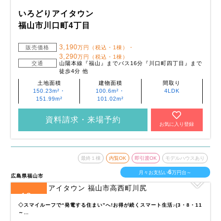
いろどりアイタウン
福山市川口町4丁目
3,190
販売価格
万円（税込・1棟）・
3,290
万円（税込・1棟）
交通
山陽本線『福山』までバス16分『川口町四丁目』まで
徒歩4分 他
土地面積
建物面積
間取り
150.23m²・
100.6m²・
4LDK
151.99m²
101.02m²
資料請求・来場予約
お気に入り登録
最終１棟
内覧OK
即引渡OK
モデルハウスあり
6
月々お支払い
万円台～
広島県福山市
13
全
区画
◇スマイルーフで“発電する住まい”へ!お得が続くスマート生活♪(3・8・11
～…