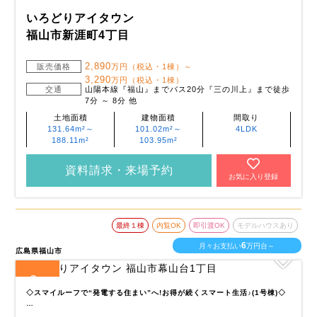
いろどりアイタウン
福山市新涯町4丁目
2,890
販売価格
万円（税込・1棟）～
3,290
万円（税込・1棟）
交通
山陽本線『福山』までバス20分『三の川上』まで徒歩
7分 ～ 8分 他
土地面積
建物面積
間取り
131.64m²～
101.02m²～
4LDK
188.11m²
103.95m²
資料請求・来場予約
お気に入り登録
最終１棟
内覧OK
即引渡OK
モデルハウスあり
6
月々お支払い
万円台～
広島県福山市
3
全
区画
◇スマイルーフで“発電する住まい”へ!お得が続くスマート生活♪(1号棟)◇
…