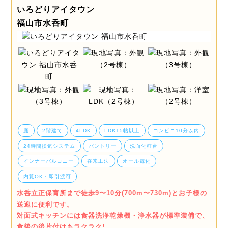
いろどりアイタウン
福山市水呑町
庭
2階建て
4LDK
LDK15帖以上
コンビニ10分以内
24時間換気システム
パントリー
洗面化粧台
インナーバルコニー
在来工法
オール電化
内覧OK・即引渡可
水呑立正保育所まで徒歩9〜10分(700m〜730m)とお子様の
送迎に便利です。
対面式キッチンには食器洗浄乾燥機・浄水器が標準装備で、
食後の後片付けもラクラク!