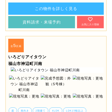
この物件を詳しく見る
資料請求・来場予約
お気に入り登録
5
全
区画
いろどりアイタウン
福山市神辺町川南
庭
南向き
2階建て
4LDK
LDK15帖以上