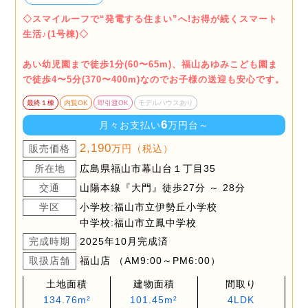
◇スマイルーフで“発電する住まい”へ!お得が続くスマート
生活♪(1号棟)◇
あい幼児園まで徒歩1分(60〜65m)、福山あゆみこども園ま
で徒歩4〜5分(370〜400m)なのでお子様の送迎も安心です。
最終１棟
内覧OK
即引渡OK
モデルハウスあり
6
月々お支払い
万円台～
2,190
販売価格
万円（税込）
所在地
広島県福山市幕山台１丁目35
交通
山陽本線『大門』徒歩27分 ～ 28分
学区
小学校:福山市立伊勢丘小学校
中学校:福山市立鳳中学校
完成時期
2025年10月完成済
取扱店舗
福山店 （AM9:00～PM6:00）
土地面積
建物面積
間取り
134.76m²
101.45m²
4LDK