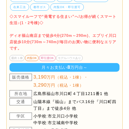
在来工法
都市ガス
内覧OK・即引渡可
◇スマイルーフで“発電する住まい”へ!お得が続くスマート
生活♪(1・2号棟)◇
ディオ福山南店まで徒歩4分(270m～290m)、エブリイ川口
店徒歩10分(730m～740m)!毎日のお買い物に便利なエリア
です。
最終１棟
内覧OK
即引渡OK
モデルハウスあり
8
月々お支払い
万円台～
3,190
販売価格
万円（税込・1棟）・
3,290
万円（税込・1棟）
所在地
広島県福山市川口町４丁目1211番1 他
交通
山陽本線『福山』までバス16分『川口町四
丁目』まで徒歩4分 他
学区
小学校:市立川口小学校
中学校:市立城南中学校