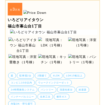
3
全
区画
いろどりアイタウン
福山市幕山台1丁目
庭
駐車場2台
2階建て
4LDK
LDK15帖以上
コンビニ10分以内
ウォークインクローゼット
24時間換気システム
パントリー
洗面化粧台
給湯器
インナーバルコニー
在来工法
都市ガス
内覧OK・即引渡可