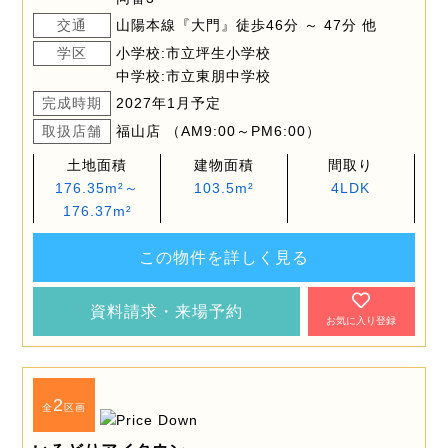
交通
山陽本線『大門』徒歩46分 ～ 47分 他
学区
小学校:市立坪生小学校
中学校:市立東朋中学校
完成時期
2027年1月予定
取扱店舗
福山店 （AM9:00～PM6:00）
土地面積
建物面積
間取り
176.35m²～
103.5m²
4LDK
176.37m²
この物件を詳しく見る
資料請求・来場予約
お気に入り登録
2
全
区画