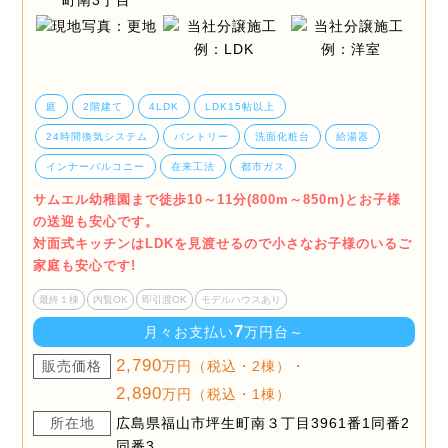
庭
2階建て
4LDK
LDK15帖以上
24時間換気システム
パントリー
洗面化粧台
給湯器
インナーバルコニー
在来工法
都市ガス
サムエル幼稚園まで徒歩10～11分(800m～850m)とお子様
の送迎も安心です。
対面式キッチンはLDKを見渡せるので小さなお子様のいるご
家庭も安心です!
最終１棟
内覧OK
即引渡OK
モデルハウスあり
7
月々お支払い
万円台～
2,790
販売価格
万円（税込・2棟）・
2,890
万円（税込・1棟）
所在地
広島県福山市坪生町南３丁目3961番1同番2
同番3