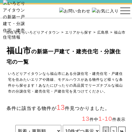
・建売住宅ならいろどりアイタウン
エリアから探す
広島県
福山市
福山市
の新築一戸建て・建売住宅・分譲住
宅の一覧
いろどりアイタウンなら福山市にある分譲住宅・建売住宅・戸建住
宅を住みたいエリアや路線、モデルハウスがある物件など様々な条
件から探せます！あなたにぴったりの高品質でリーズナブルな福山
市の分譲住宅・建売住宅・戸建住宅を見つけてください。
13
条件に該当する物件が
件見つかりました。
13
1-10
件中
件表示
1
2