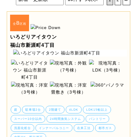
8
全
区画
いろどりアイタウン
福山市新涯町4丁目
庭
駐車場2台
2階建て
4LDK
LDK15帖以上
スーパー10分以内
24時間換気システム
パントリー
洗面化粧台
インナーバルコニー
在来工法
都市ガス