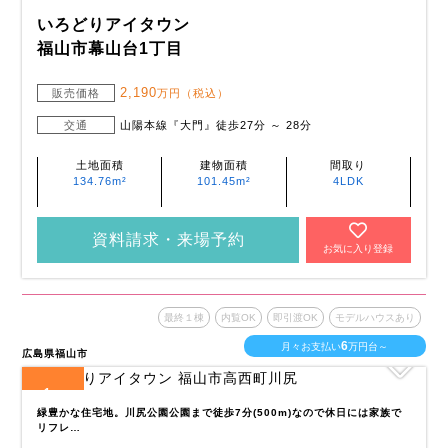
いろどりアイタウン
福山市幕山台1丁目
2,190
販売価格
万円（税込）
交通
山陽本線『大門』徒歩27分 ～ 28分
土地面積
建物面積
間取り
134.76m²
101.45m²
4LDK
資料請求・来場予約
お気に入り登録
最終１棟
内覧OK
即引渡OK
モデルハウスあり
6
月々お支払い
万円台～
広島県福山市
1
全
区画
緑豊かな住宅地。川尻公園公園まで徒歩7分(500m)なので休日には家族で
リフレ…