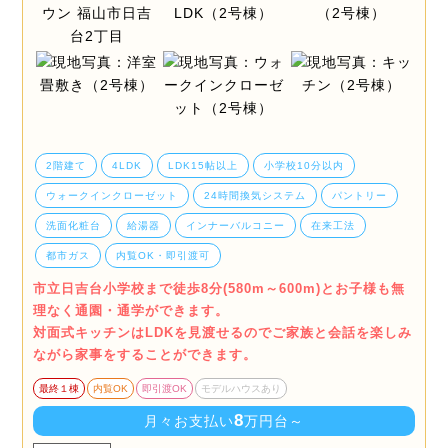
2階建て
4LDK
LDK15帖以上
小学校10分以内
ウォークインクローゼット
24時間換気システム
パントリー
洗面化粧台
給湯器
インナーバルコニー
在来工法
都市ガス
内覧OK・即引渡可
市立日吉台小学校まで徒歩8分(580m～600m)とお子様も無
理なく通園・通学ができます。
対面式キッチンはLDKを見渡せるのでご家族と会話を楽しみ
ながら家事をすることができます。
最終１棟
内覧OK
即引渡OK
モデルハウスあり
8
月々お支払い
万円台～