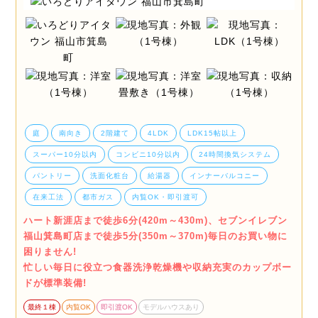
庭
南向き
2階建て
4LDK
LDK15帖以上
スーパー10分以内
コンビニ10分以内
24時間換気システム
パントリー
洗面化粧台
給湯器
インナーバルコニー
在来工法
都市ガス
内覧OK・即引渡可
ハート新涯店まで徒歩6分(420m～430m)、セブンイレブン
福山箕島町店まで徒歩5分(350m～370m)毎日のお買い物に
困りません!
忙しい毎日に役立つ食器洗浄乾燥機や収納充実のカップボー
ドが標準装備!
最終１棟
内覧OK
即引渡OK
モデルハウスあり