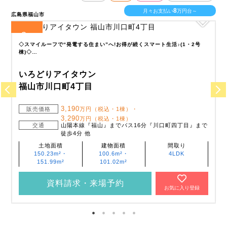
8
月々お支払い
万円台～
広島県福山市
広
3
全
区画
全
◇スマイルーフで“発電する住まい”へ!お得が続くスマート生活♪(1・2号
棟)◇…
いろどりアイタウン
福山市川口町4丁目
3,190
販売価格
万円（税込・1棟）・
3,290
万円（税込・1棟）
交通
山陽本線『福山』までバス16分『川口町四丁目』まで
徒歩4分 他
土地面積
建物面積
間取り
150.23m²・
100.6m²・
4LDK
151.99m²
101.02m²
資料請求・来場予約
お気に入り登録