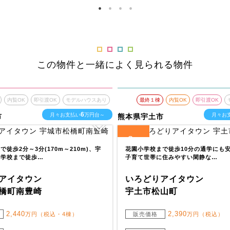
この物件と一緒によく見られる物件
内覧OK
即引渡OK
モデルハウスあり
最終１棟
内覧OK
即引渡OK
6
月々お支払い
万円台～
月々お
市
熊本県宇土市
3
全
区画
徒歩2分～3分(170m～210m)、宇
花園小学校まで徒歩10分の通学にも
小学校まで徒歩…
子育て世帯に住みやすい閑静な…
アイタウン
いろどりアイタウン
橋町南豊崎
宇土市松山町
2,440
2,390
万円（税込・4棟）
販売価格
万円（税込）