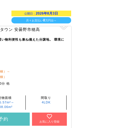
2026年8月3日
公開日：
8
月々お支払い
万円台～
買い物利便性も兼ね備えた分譲地。 環境に
1棟）～
2棟）
0分 他
建物面積
間取り
5.57m²～
4LDK
08.06m²
予約
お気に入り登録