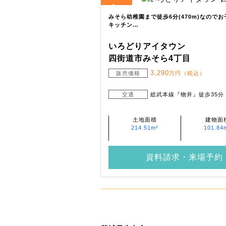
1
全
区画
みそら幼稚園まで徒歩6分(470m)なので
キッチン…
いろどりアイタウン
四街道市みそら4丁目
3,290
販売価格
万円（税込）
交通
総武本線『物井』徒歩35分
土地面積
建物面
214.51m²
101.84
資料請求・来場予約