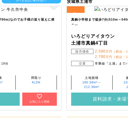
9
月々お支払い
万円台～
茨城県土浦市
4
全
区画
790m)なのでお子様の送り迎えに便
真鍋小学校まで徒歩7分(510m～54
～…
いろどりアイタウン
土浦市真鍋4丁目
2,590
・
販売価格
万円（税込・
2,790
万円（税込・
19分
交通
常磐線『土浦』までバ
積
間取り
土地面積
m²
4LDK
180.58m²～
10
212.38m²
資料請求・来場
お気に入り登録