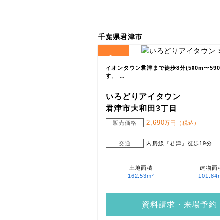
千葉県君津市
2
全
区画
イオンタウン君津まで徒歩8分(580m〜5
す。 …
いろどりアイタウン
君津市大和田3丁目
2,690
販売価格
万円（税込）
交通
内房線『君津』徒歩19分
土地面積
建物面
162.53m²
101.84
資料請求・来場予約