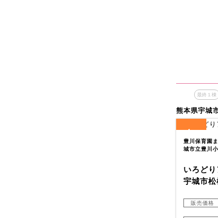
最終１棟
熊本県宇城
4
全
区画
豊川保育園まで
城市立豊川
いろどり
宇城市松
販売価格