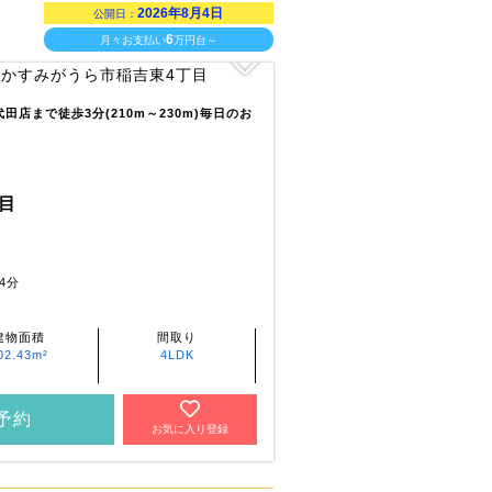
2026年8月4日
公開日：
6
月々お支払い
万円台～
店まで徒歩3分(210m～230m)毎日のお
目
4分
建物面積
間取り
02.43m²
4LDK
予約
お気に入り登録