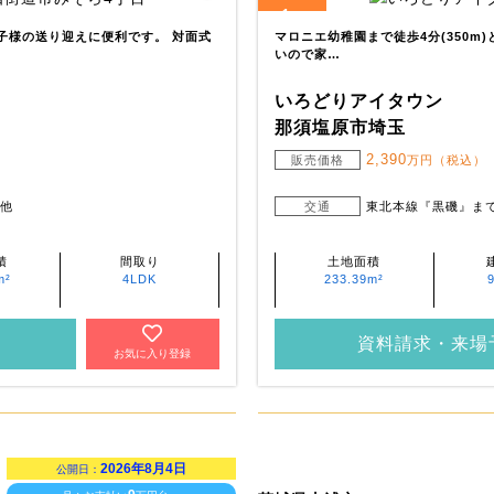
1
全
区画
お子様の送り迎えに便利です。 対面式
マロニエ幼稚園まで徒歩4分(350m
いので家…
いろどりアイタウン
那須塩原市埼玉
2,390
販売価格
万円（税込）
 他
交通
東北本線『黒磯』ま
積
間取り
土地面積
m²
4LDK
233.39m²
資料請求・来場
お気に入り登録
2026年8月4日
公開日：