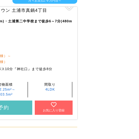
7
月々お支払い
万円台～
0m)・土浦第二中学校まで徒歩6～7分(480m
1棟）～
1棟）
ス10分『神社口』まで徒歩8分
建物面積
間取り
2.25m²～
4LDK
103.5m²
予約
お気に入り登録