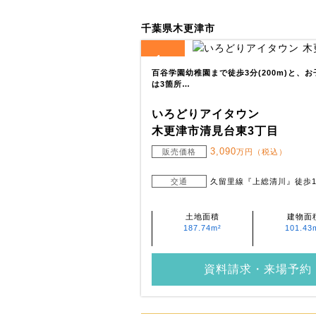
千葉県木更津市
1
全
区画
百谷学園幼稚園まで徒歩3分(200m)と、
は3箇所…
いろどりアイタウン
木更津市清見台東3丁目
3,090
販売価格
万円（税込）
交通
久留里線『上総清川』徒歩1
土地面積
建物面
187.74m²
101.43
資料請求・来場予約