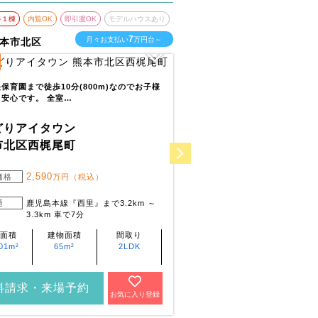
終１棟
内覧OK
即引渡OK
モデルハウスあり
最終１棟
内覧OK
即引渡O
7
月々お支払い
万円台～
月
本市北区
熊本県宇土市
3
全
区画
保育園まで徒歩10分(800m)なのでお子様
花園小学校まで徒歩10分の通学
安心です。 全室…
子育て世帯に住みやすい閑静な
どりアイタウン
いろどりアイタウン
市北区西梶尾町
宇土市松山町
2,590
2,390
価格
万円（税込）
販売価格
万円（税
通
鹿児島本線『西里』まで3.2km ～
交通
鹿児島本線『宇土』
3.3km 車で7分
3.8km 他
面積
建物面積
間取り
土地面積
建物面積
01m²
65m²
2LDK
192.9m²
99.37m²
料請求・来場予約
資料請求・来場予約
お気に入り登録