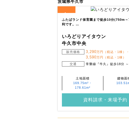
茨城県牛久市
4
全
区画
ふたばランド保育園まで徒歩10分(750m～
利です。…
いろどりアイタウン
牛久市中央
3,290
販売価格
万円（税込・1棟）
3,590
万円（税込・1棟）
交通
常磐線『牛久』徒歩18分 ～ 
土地面積
建物面
169.75m²・
103.51
178.61m²
資料請求・来場予約