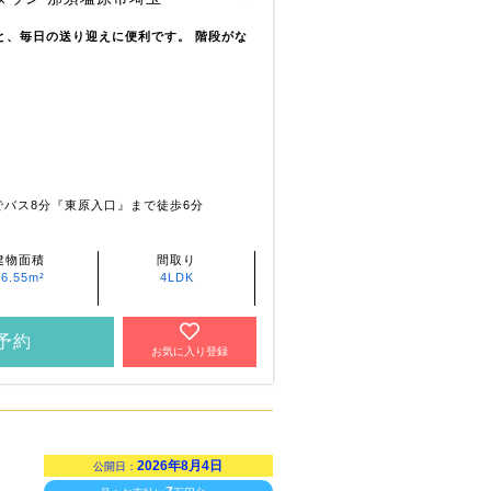
)と、毎日の送り迎えに便利です。 階段がな
でバス8分『東原入口』まで徒歩6分
建物面積
間取り
96.55m²
4LDK
予約
お気に入り登録
2026年8月4日
公開日：