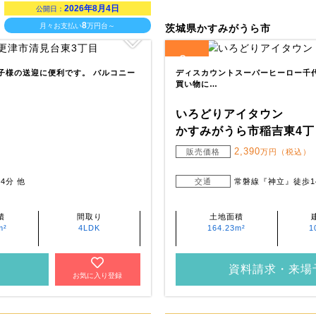
2026年8月4日
公開日：
8
月々お支払い
万円台～
茨城県かすみがうら市
2
全
区画
お子様の送迎に便利です。 バルコニー
ディスカウントスーパーヒーロー千代田
買い物に…
いろどりアイタウン
かすみがうら市稲吉東4丁
2,390
販売価格
万円（税込）
4分 他
交通
常磐線『神立』徒歩1
積
間取り
土地面積
m²
4LDK
164.23m²
1
資料請求・来場
お気に入り登録