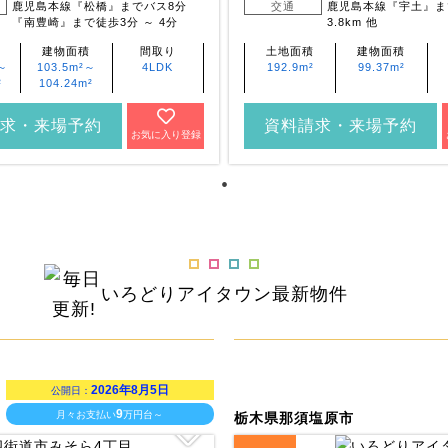
鹿児島本線『松橋』までバス8分
交通
鹿児島本線『宇土』まで
『南豊崎』まで徒歩3分 ～ 4分
3.8km 他
建物面積
間取り
土地面積
建物面積
²～
103.5m²～
4LDK
192.9m²
99.37m²
²
104.24m²
求・来場予約
資料請求・来場予約
お気に入り登録
いろどりアイタウン
最新物件
2026年8月5日
公開日：
9
月々お支払い
万円台～
栃木県那須塩原市