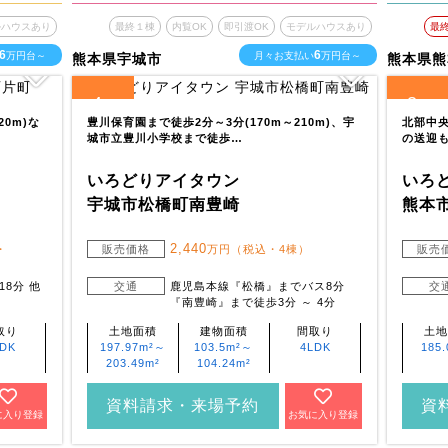
ルハウスあり
最終１棟
内覧OK
即引渡OK
モデルハウスあり
最
6
6
万円台～
月々お支払い
万円台～
熊本県宇城市
熊本県熊
4
3
全
区画
全
区画
0m)な
豊川保育園まで徒歩2分～3分(170m～210m)、宇
北部中央
城市立豊川小学校まで徒歩…
の送迎も
いろどりアイタウン
いろ
宇城市松橋町南豊崎
熊本
2,440
・
販売価格
万円（税込・4棟）
販売
8分 他
交通
鹿児島本線『松橋』までバス8分
交
『南豊崎』まで徒歩3分 ～ 4分
取り
土地面積
建物面積
間取り
土地
LDK
197.97m²～
103.5m²～
4LDK
185.
203.49m²
104.24m²
資料請求・来場予約
資
に入り登録
お気に入り登録