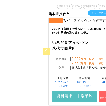
覧OK
即引渡OK
モデルハウスあり
最終１棟
内覧OK
即引渡OK
モデ
6
月々お支払い
万円台～
月々お支払い
熊本県八代市
2
全
区画
歩10分の通学にも安心な立地♪
バンビ保育園まで徒歩5分～6分(400m～42
みやすい閑静な…
のでお子様の送り迎えに便…
イタウン
いろどりアイタウン
町
八代市西片町
,390
2,290
万円（税込）
販売価格
万円（税込・1棟）
2,440
万円（税込・1棟）
児島本線『宇土』まで3.8km ～
交通
鹿児島本線『新八代』徒歩1
.8km 他
建物面積
間取り
土地面積
建物面積
間
99.37m²
4LDK
162.92m²・
100.19m²・
4
164.3m²
101.84m²
・来場予約
資料請求・来場予約
お気に入り登録
お気