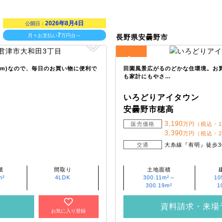
2026年8月4日
公開日：
7
月々お支払い
万円台～
長野県安曇野市
4
全
区画
90m)なので、毎日のお買い物に便利で
田園風景広がるのどかな住環境。お
も家計にもやさ…
いろどりアイタウン
安曇野市穂高
3,190
販売価格
万円（税込・
3,390
万円（税込・
交通
大糸線『有明』徒歩3
積
間取り
土地面積
m²
4LDK
300.11m²～
10
300.19m²
1
資料請求・来場
お気に入り登録