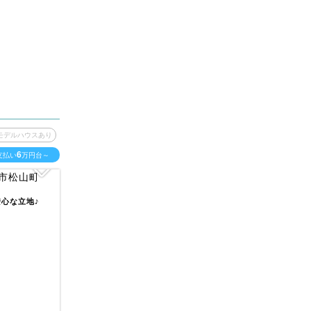
モデルハウスあり
6
支払い
万円台～
安心な立地♪