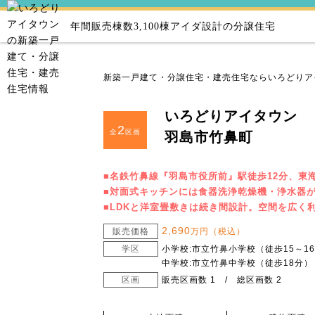
年間販売棟数3,100棟
アイダ設計の分譲住宅
新築一戸建て・分譲住宅・建売住宅ならいろどりア
いろどりアイタウン
2
全
区画
羽島市竹鼻町
■名鉄竹鼻線『羽島市役所前』駅徒歩12分、東海
■対面式キッチンには食器洗浄乾燥機・浄水器が
■LDKと洋室畳敷きは続き間設計。空間を広く
2,690
販売価格
万円（税込）
学区
小学校:市立竹鼻小学校（徒歩15～1
中学校:市立竹鼻中学校（徒歩18分）
区画
販売区画数 1 / 総区画数 2