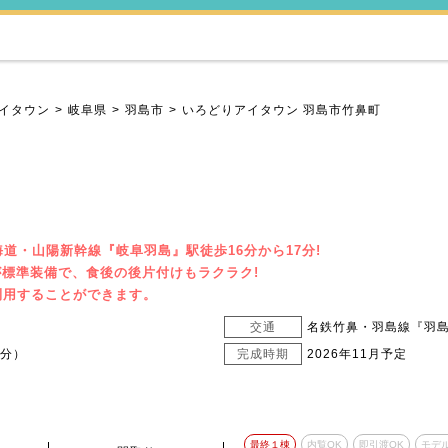
イタウン
岐阜県
羽島市
いろどりアイタウン 羽島市竹鼻町
道・山陽新幹線『岐阜羽島』駅徒歩16分から17分!
標準装備で、食後の後片付けもラクラク!
利用することができます。
交通
名鉄竹鼻・羽島線『羽島
6分）
完成時期
2026年11月予定
最終１棟
内覧OK
即引渡OK
モデ