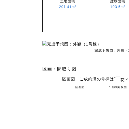
土地面積
建物面積
201.41m²
103.5m²
完成予想図：外観（
区画・間取り図
区画図 ご成約済の号棟は"
マ
区画図
1号棟間取図