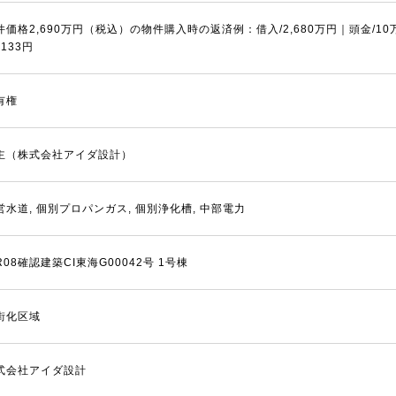
件価格2,690万円（税込）の物件購入時の返済例：借入/2,680万円｜頭金/1
,133円
有権
主（株式会社アイダ設計）
営水道, 個別プロパンガス, 個別浄化槽, 中部電力
R08確認建築CI東海G00042号 1号棟
街化区域
式会社アイダ設計