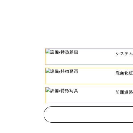
システ
洗面化
前面道路