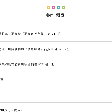
物件概要
鉄竹鼻・羽島線『羽島市役所前』徒歩12分
海道・山陽新幹線『岐阜羽島』徒歩16分 ～ 17分
阜県羽島市竹鼻町字西的場1025番6他
区画
棟
,690万円（税込）