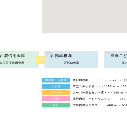
大垣西濃信用金庫
西部幼稚園
福
幼稚園・保育園
西部幼稚園・・・680 m ～ 720 m
小学校
市立竹鼻小学校・・・1180 m ～ 123
スーパー
スーパー三心丸の内店・・・450 m ～ 
病院
浅野内科こどもクリニック・・・370 m 
銀行
大垣西濃信用金庫・・・460 m ～ 51