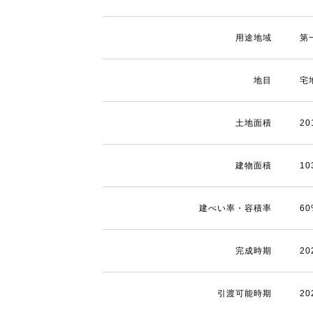
用途地域
第
地目
宅
土地面積
20
建物面積
10
建ぺい率・容積率
6
完成時期
2
引渡可能時期
2