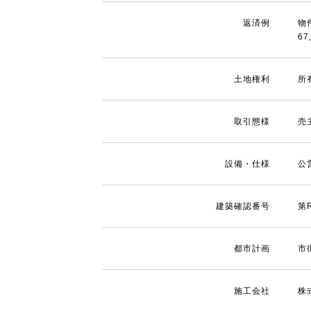
返済例
物
67
土地権利
所
取引態様
売
設備・仕様
公
建築確認番号
第
都市計画
市
施工会社
株