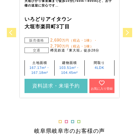
大垣ひかり保育園まで徒歩10分(760m～800m)と、お子
名
様の送迎に安心です…
幹
いろどりアイタウン
い
大垣市楽田町3丁目
羽
2,690
販売価格
万円（税込・1棟）・
2,790
万円（税込・1棟）
交通
樽見鉄道『東大垣』徒歩28分
土地面積
建物面積
間取り
167.17m²・
103.51m²・
4LDK
167.18m²
104.45m²
資料請求・来場予約
お気に入り登録
岐阜県岐阜市のお客様の声