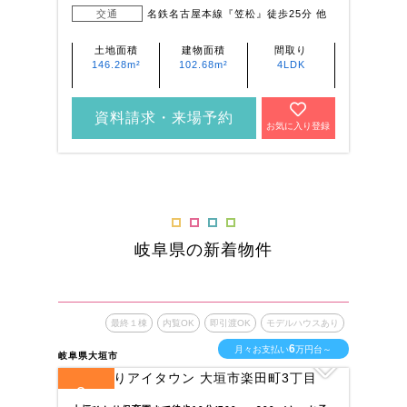
交通
名鉄名古屋本線『笠松』徒歩25分 他
土地面積
建物面積
間取り
146.28m²
102.68m²
4LDK
資料請求・来場予約
お気に入り登録
岐阜県の新着物件
最終１棟
内覧OK
即引渡OK
モデルハウスあり
6
月々お支払い
万円台～
岐阜県大垣市
岐阜
3
2
全
区画
全