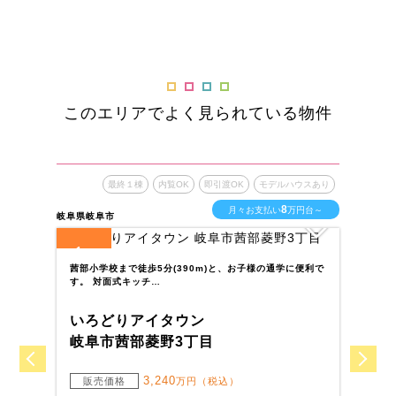
このエリアでよく見られている物件
最終１棟
内覧OK
即引渡OK
モデルハウスあり
8
月々お支払い
万円台～
岐阜県岐阜市
岐阜
1
2
全
区画
全
茜部小学校まで徒歩5分(390m)と、お子様の通学に便利で
バ
す。 対面式キッチ…
日
いろどりアイタウン
い
岐阜市茜部菱野3丁目
岐
3,240
販売価格
万円（税込）