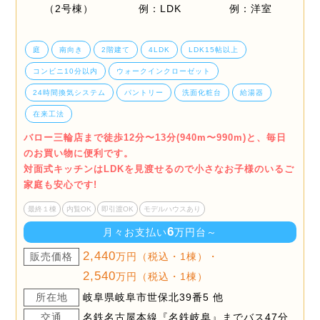
庭
南向き
2階建て
4LDK
LDK15帖以上
コンビニ10分以内
ウォークインクローゼット
24時間換気システム
パントリー
洗面化粧台
給湯器
在来工法
バロー三輪店まで徒歩12分〜13分(940m〜990m)と、毎日
のお買い物に便利です。
対面式キッチンはLDKを見渡せるので小さなお子様のいるご
家庭も安心です!
最終１棟
内覧OK
即引渡OK
モデルハウスあり
6
月々お支払い
万円台～
2,440
販売価格
万円（税込・1棟）・
2,540
万円（税込・1棟）
所在地
岐阜県岐阜市世保北39番5 他
交通
名鉄名古屋本線『名鉄岐阜』までバス47分