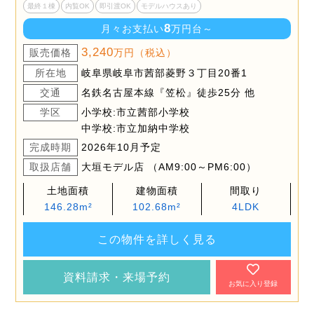
最終１棟
内覧OK
即引渡OK
モデルハウスあり
8
月々お支払い
万円台～
3,240
販売価格
万円（税込）
所在地
岐阜県岐阜市茜部菱野３丁目20番1
交通
名鉄名古屋本線『笠松』徒歩25分 他
学区
小学校:市立茜部小学校
中学校:市立加納中学校
完成時期
2026年10月予定
取扱店舗
大垣モデル店 （AM9:00～PM6:00）
土地面積
建物面積
間取り
146.28m²
102.68m²
4LDK
この物件を詳しく見る
資料請求・来場予約
お気に入り登録