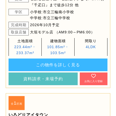
『千疋口』まで徒歩12分 他
学区
小学校:市立三輪南小学校
中学校:市立三輪中学校
完成時期
2026年10月予定
取扱店舗
大垣モデル店 （AM9:00～PM6:00）
土地面積
建物面積
間取り
223.44m²・
101.85m²・
4LDK
233.37m²
103.5m²
この物件を詳しく見る
資料請求・来場予約
お気に入り登録
1
全
区画
いろどりアイタウン