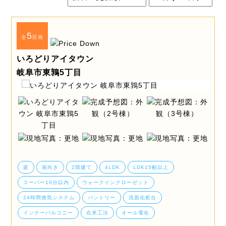
5
全
区画
いろどりアイタウン
岐阜市東鶉5丁目
庭
南向き
2階建て
4LDK
LDK15帖以上
スーパー10分以内
ウォークインクローゼット
24時間換気システム
パントリー
洗面化粧台
インナーバルコニー
在来工法
オール電化