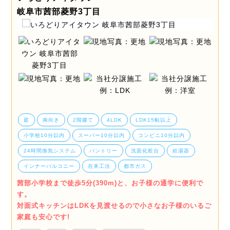
岐阜市茜部菱野3丁目
庭
南向き
2階建て
4LDK
LDK15帖以上
小学校10分以内
スーパー10分以内
コンビニ10分以内
24時間換気システム
パントリー
洗面化粧台
給湯器
インナーバルコニー
在来工法
都市ガス
茜部小学校まで徒歩5分(390m)と、お子様の通学に便利で
す。
対面式キッチンはLDKを見渡せるので小さなお子様のいるご
家庭も安心です!