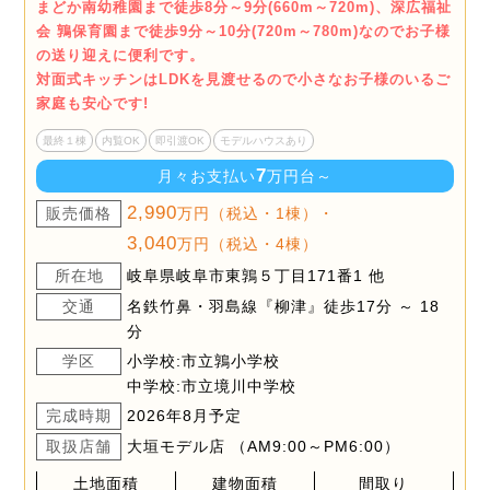
まどか南幼稚園まで徒歩8分～9分(660m～720m)、深広福祉
会 鶉保育園まで徒歩9分～10分(720m～780m)なのでお子様
の送り迎えに便利です。
対面式キッチンはLDKを見渡せるので小さなお子様のいるご
家庭も安心です!
最終１棟
内覧OK
即引渡OK
モデルハウスあり
7
月々お支払い
万円台～
2,990
販売価格
万円（税込・1棟）・
3,040
万円（税込・4棟）
所在地
岐阜県岐阜市東鶉５丁目171番1 他
交通
名鉄竹鼻・羽島線『柳津』徒歩17分 ～ 18
分
学区
小学校:市立鶉小学校
中学校:市立境川中学校
完成時期
2026年8月予定
取扱店舗
大垣モデル店 （AM9:00～PM6:00）
土地面積
建物面積
間取り