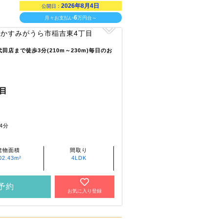
2026年8月4日
公開日：
6
月々お支払い
万円台～
店まで徒歩3分(210m～230m)毎日のお
目
4分
建物面積
間取り
02.43m²
4LDK
予約
お気に入り登録