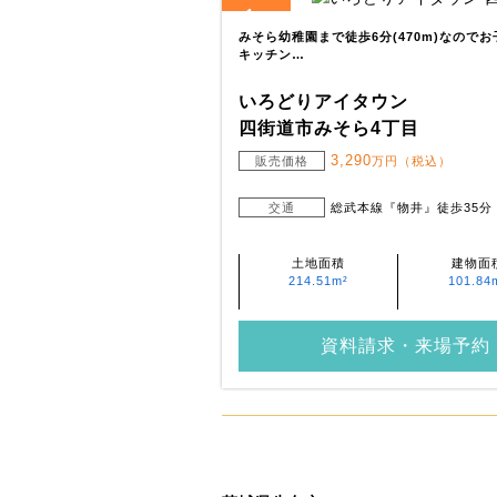
1
全
区画
みそら幼稚園まで徒歩6分(470m)なので
キッチン…
いろどりアイタウン
四街道市みそら4丁目
3,290
販売価格
万円（税込）
交通
総武本線『物井』徒歩35分
土地面積
建物面
214.51m²
101.84
資料請求・来場予約