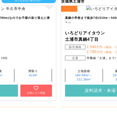
9
月々お支払い
万円台～
茨城県土浦市
4
全
区画
790m)なのでお子様の送り迎えに便
真鍋小学校まで徒歩7分(510m～54
～…
いろどりアイタウン
土浦市真鍋4丁目
2,590
・
販売価格
万円（税込・
2,790
万円（税込・
19分
交通
常磐線『土浦』までバ
積
間取り
土地面積
m²
4LDK
180.58m²～
10
212.38m²
資料請求・来場
お気に入り登録