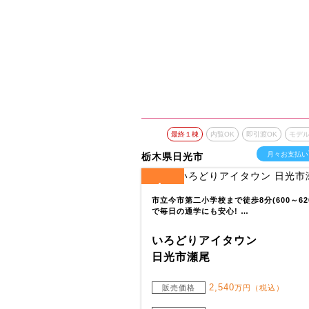
最終１棟
内覧OK
即引渡OK
モデ
月々お支払い
栃木県日光市
4
全
区画
市立今市第二小学校まで徒歩8分(600～62
で毎日の通学にも安心! …
いろどりアイタウン
日光市瀬尾
2,540
販売価格
万円（税込）