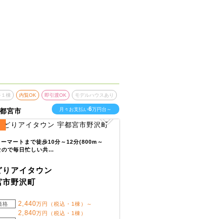
終１棟
内覧OK
即引渡OK
モデルハウスあり
6
月々お支払い
万円台～
都宮市
画
ーマートまで徒歩10分～12分(800m～
)なので毎日忙しい共…
どりアイタウン
宮市野沢町
2,440
価格
万円（税込・1棟）～
2,840
万円（税込・1棟）