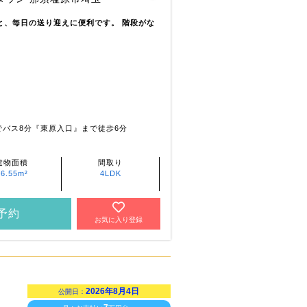
)と、毎日の送り迎えに便利です。 階段がな
でバス8分『東原入口』まで徒歩6分
建物面積
間取り
96.55m²
4LDK
予約
お気に入り登録
2026年8月4日
公開日：