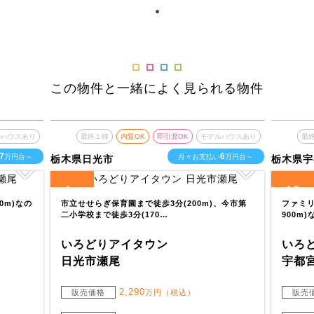
この物件と一緒によく見られる物件
ルハウスあり
最終１棟
内覧OK
即引渡OK
モデルハウスあり
最
7
6
万円台～
月々お支払い
万円台～
栃木県日光市
栃木県宇
1
15
全
区画
全
区
0m)なの
市立せせらぎ保育園まで徒歩3分(200m)、今市第
ファミリ
二小学校まで徒歩3分(170…
900m
いろどりアイタウン
いろ
日光市瀬尾
宇都
2,290
販売価格
万円（税込）
販売