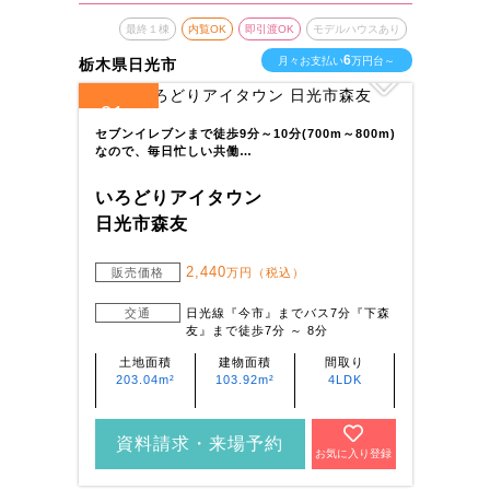
最終１棟
内覧OK
即引渡OK
モデルハウスあり
6
月々お支払い
万円台～
栃木県日光市
21
全
区画
セブンイレブンまで徒歩9分～10分(700m～800m)
なので、毎日忙しい共働…
いろどりアイタウン
日光市森友
2,440
販売価格
万円（税込）
交通
日光線『今市』までバス7分『下森
友』まで徒歩7分 ～ 8分
土地面積
建物面積
間取り
203.04m²
103.92m²
4LDK
資料請求・来場予約
お気に入り登録