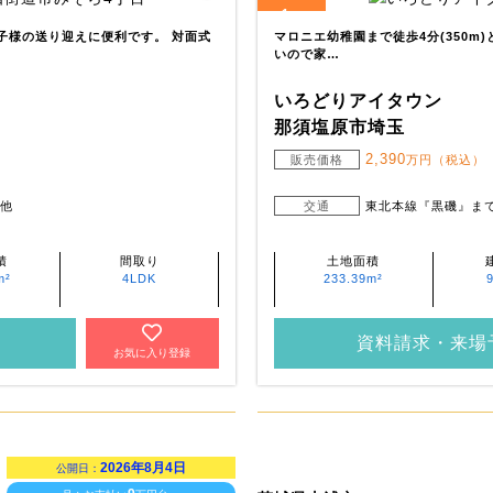
1
全
区画
お子様の送り迎えに便利です。 対面式
マロニエ幼稚園まで徒歩4分(350m
いので家…
いろどりアイタウン
那須塩原市埼玉
2,390
販売価格
万円（税込）
 他
交通
東北本線『黒磯』ま
積
間取り
土地面積
m²
4LDK
233.39m²
資料請求・来場
お気に入り登録
2026年8月4日
公開日：