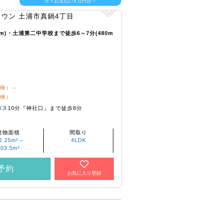
7
月々お支払い
万円台～
0m)・土浦第二中学校まで徒歩6～7分(480m
1棟）～
1棟）
ス10分『神社口』まで徒歩8分
建物面積
間取り
2.25m²～
4LDK
103.5m²
予約
お気に入り登録