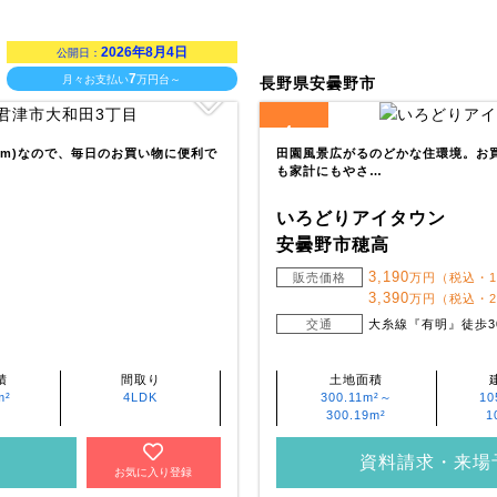
2026年8月4日
公開日：
7
月々お支払い
万円台～
長野県安曇野市
4
全
区画
90m)なので、毎日のお買い物に便利で
田園風景広がるのどかな住環境。お
も家計にもやさ…
いろどりアイタウン
安曇野市穂高
3,190
販売価格
万円（税込・
3,390
万円（税込・
交通
大糸線『有明』徒歩3
積
間取り
土地面積
m²
4LDK
300.11m²～
10
300.19m²
1
資料請求・来場
お気に入り登録