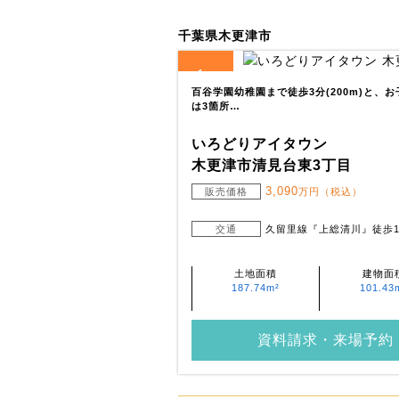
千葉県木更津市
1
全
区画
百谷学園幼稚園まで徒歩3分(200m)と、
は3箇所…
いろどりアイタウン
木更津市清見台東3丁目
3,090
販売価格
万円（税込）
交通
久留里線『上総清川』徒歩1
土地面積
建物面
187.74m²
101.43
資料請求・来場予約