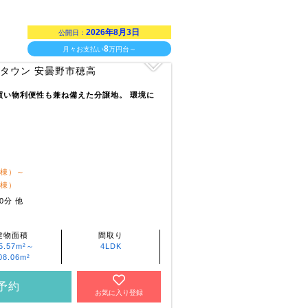
2026年8月3日
公開日：
8
月々お支払い
万円台～
買い物利便性も兼ね備えた分譲地。 環境に
1棟）～
2棟）
0分 他
建物面積
間取り
5.57m²～
4LDK
08.06m²
予約
お気に入り登録