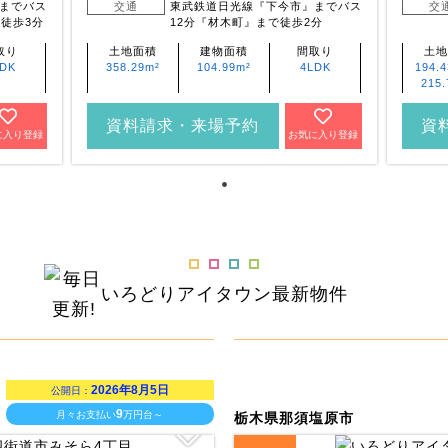
までバス
交通
東武鉄道日光線『下今市』までバス
交
徒歩3分
12分『材木町』まで徒歩2分
取り
土地面積
建物面積
間取り
土地
LDK
358.29m²
104.99m²
4LDK
194.
215.
資料請求・来場予約
資
に入り登録
お気に入り登録
いろどりアイタウン
最新物件
2026年8月5日
公開日：
9
月々お支払い
万円台～
栃木県那須塩原市