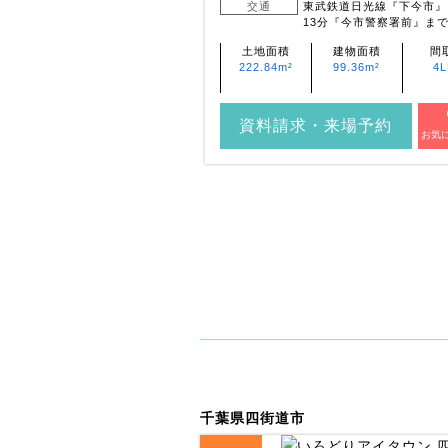
交通
東武鉄道日光線『下今市』
13分『今市警察署前』まで
土地面積
建物面積
間
222.84m²
99.36m²
4
資料請求・来場予約
お気
千葉県四街道市