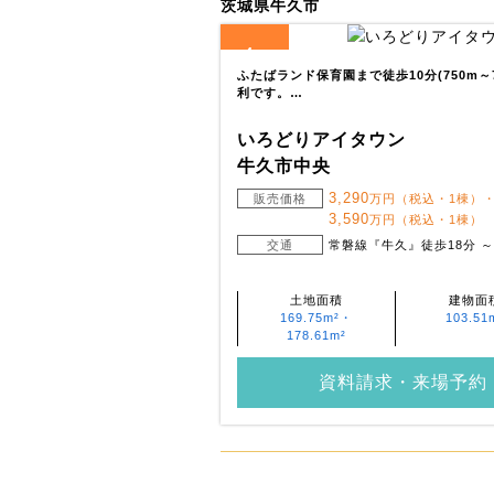
茨城県牛久市
4
全
区画
ふたばランド保育園まで徒歩10分(750m～
利です。…
いろどりアイタウン
牛久市中央
3,290
販売価格
万円（税込・1棟）
3,590
万円（税込・1棟）
交通
常磐線『牛久』徒歩18分 ～ 
土地面積
建物面
169.75m²・
103.51
178.61m²
資料請求・来場予約