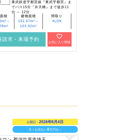
通
東武鉄道宇都宮線『東武宇都宮』ま
でバス15分『弁天橋』まで徒歩11
分 ～ 12分
面積
建物面積
間取り
43m²～
102.67m²～
4LDK
78m²
103.92m²
料請求・来場予約
お気に入り登録
2026年8月4日
公開日：
6
月々お支払い
万円台～