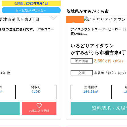
2026年8月4日
公開日：
8
月々お支払い
万円台～
茨城県かすみがうら市
2
全
区画
お子様の送迎に便利です。 バルコニー
ディスカウントスーパーヒーロー千代田
買い物に…
いろどりアイタウン
かすみがうら市稲吉東4丁
2,390
販売価格
万円（税込）
4分 他
交通
常磐線『神立』徒歩1
積
間取り
土地面積
m²
4LDK
164.23m²
1
資料請求・来場
お気に入り登録