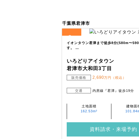
千葉県君津市
2
全
区画
イオンタウン君津まで徒歩8分(580m〜5
す。 …
いろどりアイタウン
君津市大和田3丁目
2,690
販売価格
万円（税込）
交通
内房線『君津』徒歩19分
土地面積
建物面
162.53m²
101.84
資料請求・来場予約