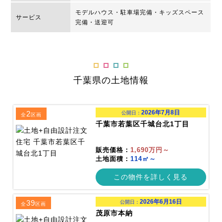
モデルハウス・駐車場完備・キッズスペース
サービス
完備・送迎可
千葉県の土地情報
2026年7月8日
2
公開日：
全
区画
千葉市若葉区千城台北1丁目
販売価格：
1,690万円～
土地面積：
114㎡～
この物件を詳しく見る
2026年6月16日
39
公開日：
全
区画
茂原市本納