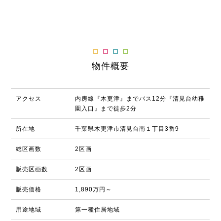
物件概要
アクセス
内房線『木更津』までバス12分『清見台幼稚
園入口』まで徒歩2分
所在地
千葉県木更津市清見台南１丁目3番9
総区画数
2区画
販売区画数
2区画
販売価格
1,890万円～
用途地域
第一種住居地域