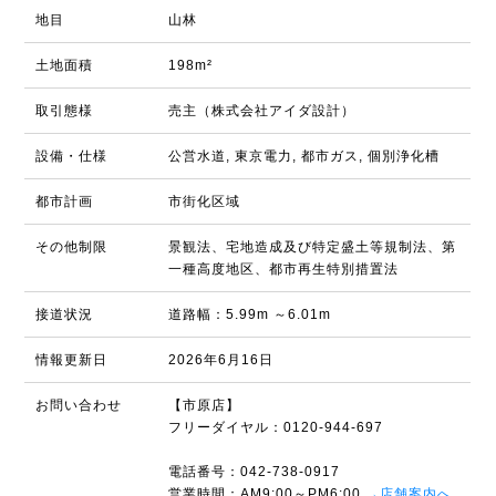
地目
山林
土地面積
198m²
取引態様
売主（株式会社アイダ設計）
設備・仕様
公営水道, 東京電力, 都市ガス, 個別浄化槽
都市計画
市街化区域
その他制限
景観法、宅地造成及び特定盛土等規制法、第
一種高度地区、都市再生特別措置法
接道状況
道路幅：5.99m ～6.01m
情報更新日
2026年6月16日
お問い合わせ
【市原店】
フリーダイヤル：0120-944-697
電話番号：042-738-0917
営業時間：AM9:00～PM6:00
→店舗案内へ