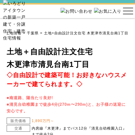
ン
土地情報
千葉県
土地+自由設計注文住宅 木更津市清見台南1丁目
土地＋自由設計注文住宅
木更津市清見台南1丁目
◇自由設計で建築可能！お好きなハウスメ
ーカーで建てられます。◇
■南道路、陽当たり良好!
■清見台幼稚園まで徒歩4分(270m〜290m)と、お子様の送迎に
安心です。
販売価格
1,890万円～
交通
内房線『木更津』までバス12分『清見台幼稚園入口』
まで徒歩2分