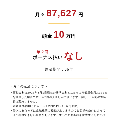
87,627
月々
円
10
頭金
万円
年２回
なし
ボーナス払い
返済期間：35年
＜月々の返済について＞
・変動金利は2026年8月1日現在の基準金利3.125％より優遇金利2.175％
を適用した場合です。年2回の見直しがございます。但し、5年間の返済
額は変わりません。
・融資限度額30万円以上～1億円以内（10万円単位）
・借入にあたっては金融機関の審査がありますのでお客様の条件によって
はご利用できない場合があります。すべてのお客様を保障するものでは