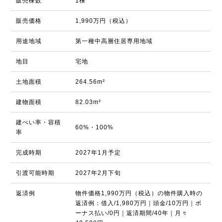
販売棟数
1棟
販売価格
1,990万円（税込）
用途地域
第一種中高層住居専用地域
地目
宅地
土地面積
264.56m²
建物面積
82.03m²
建ぺい率・容積
60%・100%
率
完成時期
2027年1月予定
引渡可能時期
2027年2月下旬
返済例
物件価格1,990万円（税込）の物件購入時の
返済例：借入/1,980万円｜頭金/10万円｜ボ
ーナス払い/0円｜返済期間/40年｜月々