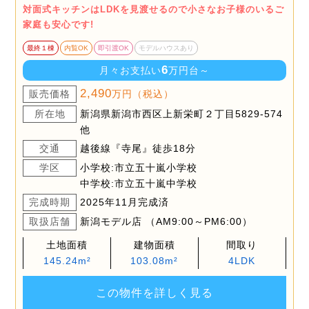
対面式キッチンはLDKを見渡せるので小さなお子様のいるご
家庭も安心です!
最終１棟
内覧OK
即引渡OK
モデルハウスあり
6
月々お支払い
万円台～
2,490
販売価格
万円（税込）
所在地
新潟県新潟市西区上新栄町２丁目5829-574
他
交通
越後線『寺尾』徒歩18分
学区
小学校:市立五十嵐小学校
中学校:市立五十嵐中学校
完成時期
2025年11月完成済
取扱店舗
新潟モデル店 （AM9:00～PM6:00）
土地面積
建物面積
間取り
145.24m²
103.08m²
4LDK
この物件を詳しく見る