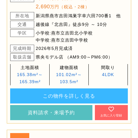
2,690
万円（税込・2棟）
所在地
新潟県燕市吉田鴻巣字幸六田700番1 他
交通
越後線『北吉田』徒歩9分 ～ 10分
学区
小学校:燕市立吉田北小学校
中学校:燕市立吉田中学校
完成時期
2026年5月完成済
取扱店舗
県央モデル店 （AM9:00～PM6:00）
土地面積
建物面積
間取り
165.38m²～
101.02m²～
4LDK
165.39m²
103.5m²
この物件を詳しく見る
資料請求・来場予約
お気に入り登録