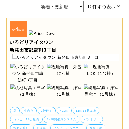
4
全
区画
いろどりアイタウン
新発田市諏訪町3丁目
庭
南向き
2階建て
4LDK
LDK15帖以上
コンビニ10分以内
24時間換気システム
パントリー
洗面化粧台
給湯器
インナーバルコニー
在来工法