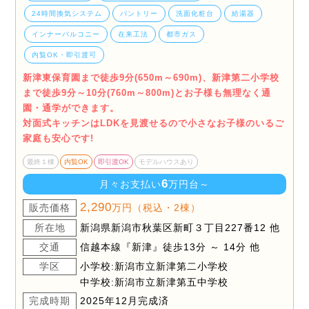
24時間換気システム
パントリー
洗面化粧台
給湯器
インナーバルコニー
在来工法
都市ガス
内覧OK・即引渡可
新津東保育園まで徒歩9分(650m～690m)、新津第二小学校
まで徒歩9分～10分(760m～800m)とお子様も無理なく通
園・通学ができます。
対面式キッチンはLDKを見渡せるので小さなお子様のいるご
家庭も安心です!
最終１棟
内覧OK
即引渡OK
モデルハウスあり
6
月々お支払い
万円台～
2,290
販売価格
万円（税込・2棟）
所在地
新潟県新潟市秋葉区新町３丁目227番12 他
交通
信越本線『新津』徒歩13分 ～ 14分 他
学区
小学校:新潟市立新津第二小学校
中学校:新潟市立新津第五中学校
完成時期
2025年12月完成済