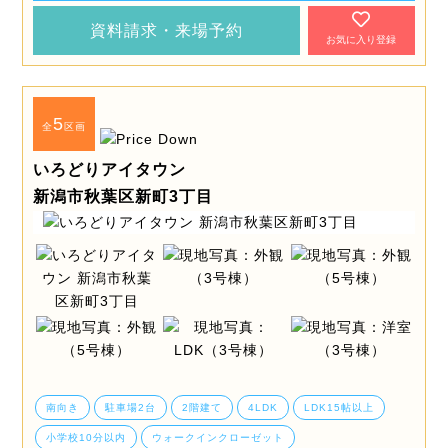
資料請求・来場予約
お気に入り登録
5
全
区画
いろどりアイタウン
新潟市秋葉区新町3丁目
南向き
駐車場2台
2階建て
4LDK
LDK15帖以上
小学校10分以内
ウォークインクローゼット