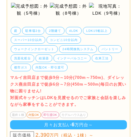
庭
駐車場2台
2階建て
4LDK
LDK15帖以上
スーパー10分以内
コンビニ10分以内
ウォークインクローゼット
24時間換気システム
パントリー
洗面化粧台
給湯器
インナーバルコニー
在来工法
都市ガス
内覧OK・即引渡可
マルイ吉田店まで徒歩9分～10分(700m～750m)、ダイレッ
クス燕吉田店まで徒歩6分～7分(450m～500m)毎日のお買い
物に困りません!
対面式キッチンはLDKを見渡せるのでご家族と会話を楽しみ
ながら家事をすることができます。
最終１棟
内覧OK
即引渡OK
モデルハウスあり
6
月々お支払い
万円台～
2,390
販売価格
万円（税込・1棟）～