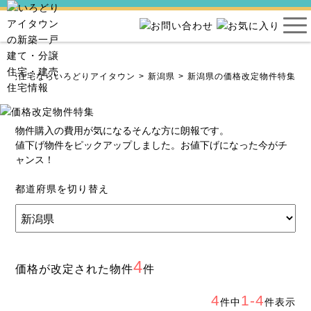
・建売住宅ならいろどりアイタウン
新潟県
新潟県の価格改定物件特集
物件購入の費用が気になるそんな方に朗報です。
値下げ物件をピックアップしました。お値下げになった今がチ
ャンス！
都道府県を切り替え
4
価格が改定された物件
件
4
1-4
件中
件表示