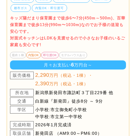
都市ガス
内覧OK・即引渡可
キッズ陽だまり保育園まで徒歩6〜7分(450m～500m)、百華
保育園まで徒歩13分(990m〜1030m)なのでお子様の送迎も
安心です。
対面式キッチンはLDKを見渡せるので小さなお子様のいるご
家庭も安心です!
最終１棟
内覧OK
即引渡OK
モデルハウスあり
6
月々お支払い
万円台～
2,290
販売価格
万円（税込・1棟）・
2,390
万円（税込・1棟）
所在地
新潟県新発田市諏訪町３丁目229番 他
交通
白新線『新発田』徒歩8分 ～ 9分
学区
小学校:市立御免町小学校
中学校:市立第一中学校
完成時期
2026年1月完成済
取扱店舗
新発田店 （AM9:00～PM6:00）