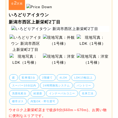
2
全
区画
いろどりアイタウン
新潟市西区上新栄町2丁目
庭
駐車場2台
2階建て
4LDK
LDK15帖以上
スーパー10分以内
24時間換気システム
パントリー
洗面化粧台
給湯器
インナーバルコニー
在来工法
都市ガス
内覧OK・即引渡可
ウオロク上新栄町店まで徒歩9分(660m～670m)、お買い物
に便利なエリアです。