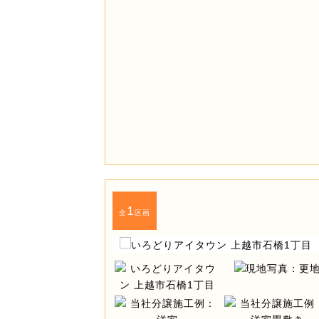
1
全
区画