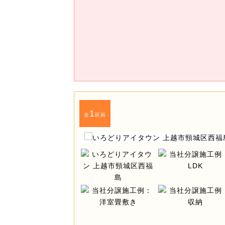
1
全
区画