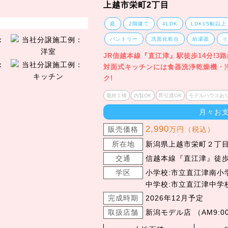
上越市栄町2丁目
庭
2階建て
4LDK
LDK15帖以上
パントリー
洗面化粧台
給湯器
JR信越本線『直江津』駅徒歩14分!3
対面式キッチンには食器洗浄乾燥機・
ク!
最終１棟
内覧OK
即引渡OK
モデルハウスあ
月々お
2,990
販売価格
万円（税込）
所在地
新潟県上越市栄町２丁目
交通
信越本線『直江津』徒歩
学区
小学校:市立直江津南小
中学校:市立直江津中学
完成時期
2026年12月予定
取扱店舗
新潟モデル店 （AM9:00