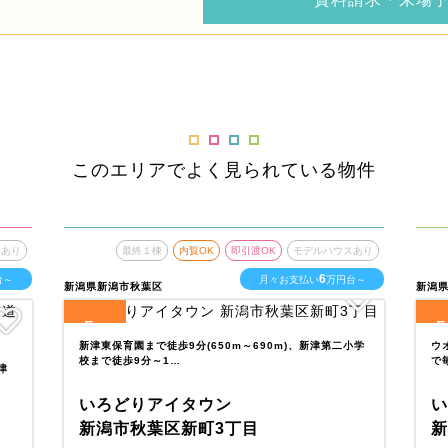
このエリアでよく見られている物件
スあり
最終１棟
内覧OK
即引渡OK
モデルハウスあり
6
台～
月々お支払い
万円台～
新潟県新潟市秋葉区
新潟
5
5
全
区画
全
新津東保育園まで徒歩9分(650m～690m)、新津第二小学
ウ
校まで徒歩9分～1…
で
津
いろどりアイタウン
新潟市秋葉区新町3丁目
新