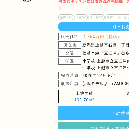
対面式キッチンには食器洗浄乾燥機・
ク!
最終１棟
内覧OK
即引渡OK
モデルハウスあ
月々お
2,790
販売価格
万円（税込）
所在地
新潟県上越市石橋１丁目
交通
信越本線『直江津』徒歩
学区
小学校:上越市立直江津
中学校:上越市立直江津
完成時期
2026年12月予定
取扱店舗
新潟モデル店 （AM9:00
土地面積
195.76m²
この物
資料請求・来場