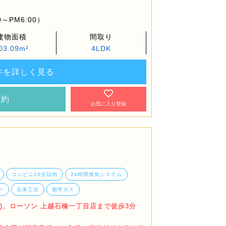
～PM6:00）
建物面積
間取り
03.09m²
4LDK
件を詳しく見る
予約
お気に入り登録
コンビニ10分以内
24時間換気システム
ー
在来工法
都市ガス
0m)、ローソン 上越石橋一丁目店まで徒歩3分