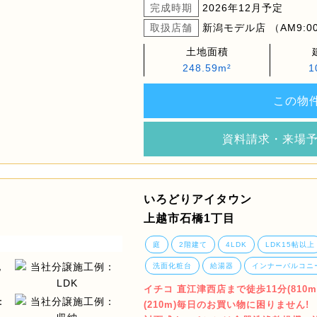
完成時期
2026年12月予定
取扱店舗
新潟モデル店 （AM9:00
土地面積
248.59m²
1
この物
資料請求・来場
いろどりアイタウン
上越市石橋1丁目
庭
2階建て
4LDK
LDK15帖以上
洗面化粧台
給湯器
インナーバルコニ
イチコ 直江津西店まで徒歩11分(81
(210m)毎日のお買い物に困りません!