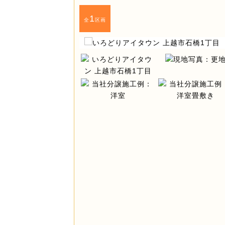
1
全
区画