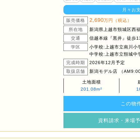
月々お
2,690
販売価格
万円（税込）
所在地
新潟県上越市頸城区西福
交通
信越本線『黒井』徒歩1
学区
小学校:上越市立南川小
中学校:上越市立頸城中
完成時期
2026年12月予定
取扱店舗
新潟モデル店 （AM9:00
土地面積
201.08m²
1
この物
資料請求・来場