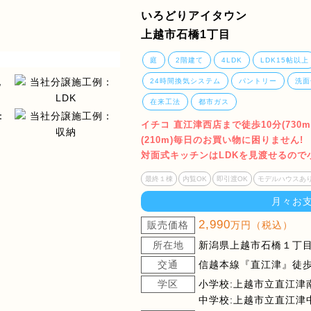
いろどりアイタウン
上越市石橋1丁目
庭
2階建て
4LDK
LDK15帖以上
24時間換気システム
パントリー
洗面
在来工法
都市ガス
イチコ 直江津西店まで徒歩10分(73
(210m)毎日のお買い物に困りません!
対面式キッチンはLDKを見渡せるので
最終１棟
内覧OK
即引渡OK
モデルハウスあ
月々お
2,990
販売価格
万円（税込）
所在地
新潟県上越市石橋１丁目
交通
信越本線『直江津』徒歩
学区
小学校:上越市立直江津
中学校:上越市立直江津