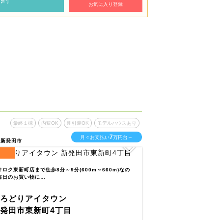
お気に入り登録
最終１棟
内覧OK
即引渡OK
モデルハウスあり
最終１棟
内
7
月々お支払い
万円台～
県新発田市
新潟県新潟市西区
2
区画
全
区画
オロク東新町店まで徒歩8分～9分(600m～660m)なの
毎日のお買い物に…
ウオロク上新栄町店まで
物に便利なエリアで…
いろどりアイタウン
いろどりアイ
発田市東新町4丁目