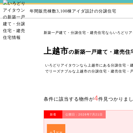
年間販売棟数3,100棟
アイダ設計の分譲住宅
新築一戸建て・分譲住宅・建売住宅ならいろどりア
上越市
の新築一戸建て・建売住
いろどりアイタウンなら上越市にある分譲住宅・
でリーズナブルな上越市の分譲住宅・建売住宅・
4
条件に該当する物件が
件見つかりま
新着
公開日：2026年7月21日
1
全
区画