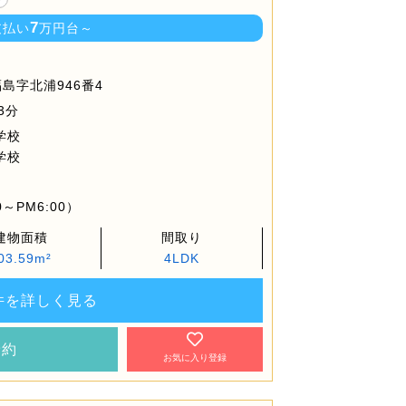
7
支払い
万円台～
島字北浦946番4
3分
学校
学校
～PM6:00）
建物面積
間取り
03.59m²
4LDK
件を詳しく見る
予約
お気に入り登録