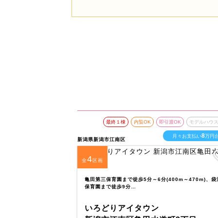
最終１棟
内覧OK
即引渡OK
モデルハウ
8
月々お支払い
万円
新潟県新潟市江南区
4
全
区画
亀田第三保育園まで徒歩5分～6分(400m～470m)、袋
保育園まで徒歩9分…
いろどりアイタウン