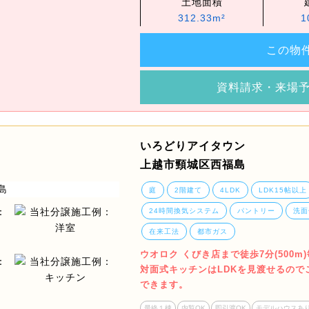
土地面積
312.33m²
1
この物
資料請求・来場
いろどりアイタウン
上越市頸城区西福島
庭
2階建て
4LDK
LDK15帖以上
24時間換気システム
パントリー
洗面
在来工法
都市ガス
ウオロク くびき店まで徒歩7分(500
対面式キッチンはLDKを見渡せるの
できます。
最終１棟
内覧OK
即引渡OK
モデルハウスあ