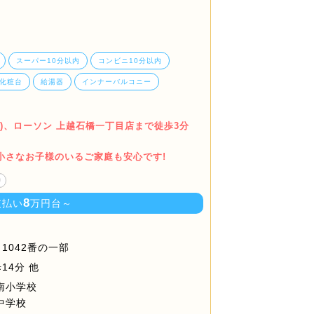
スーパー10分以内
コンビニ10分以内
化粧台
給湯器
インナーバルコニー
0m)、ローソン 上越石橋一丁目店まで徒歩3分
小さなお子様のいるご家庭も安心です!
り
8
支払い
万円台～
1042番の一部
14分 他
南小学校
中学校