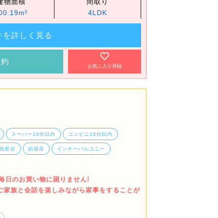
建物面積
間取り
00.19m²
4LDK
件を詳しく見る
予約
お気に入り登録
スーパー10分以内
コンビニ10分以内
化粧台
給湯器
インナーバルコニー
m)毎日のお買い物に困りません!
でご家族と会話を楽しみながら家事をすることが
り