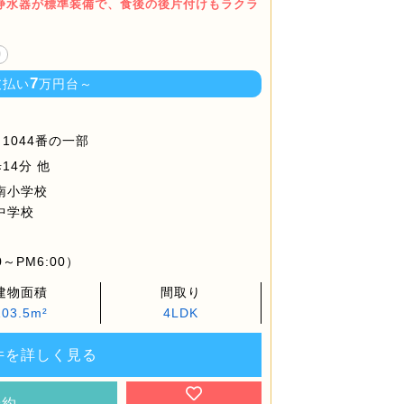
浄水器が標準装備で、食後の後片付けもラクラ
り
7
支払い
万円台～
1044番の一部
14分 他
南小学校
中学校
～PM6:00）
建物面積
間取り
103.5m²
4LDK
件を詳しく見る
予約