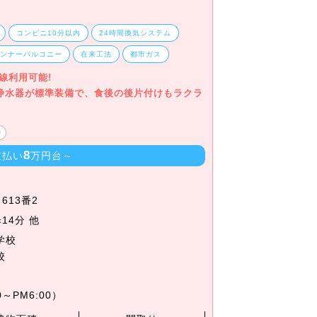
コンビニ10分以内
24時間換気システム
インナーバルコニー
在来工法
都市ガス
路線利用可能!
浄水器が標準装備で、食後の後片付けもラクラ
り
8
支払い
万円台～
613番2
14分 他
学校
校
～PM6:00）