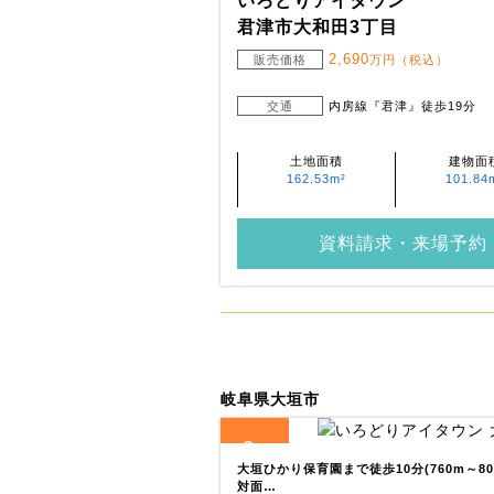
いろどりアイタウン
君津市大和田3丁目
2,690
販売価格
万円（税込）
交通
内房線『君津』徒歩19分
土地面積
建物面
162.53m²
101.84
資料請求・来場予約
岐阜県大垣市
3
全
区画
大垣ひかり保育園まで徒歩10分(760m～8
対面…