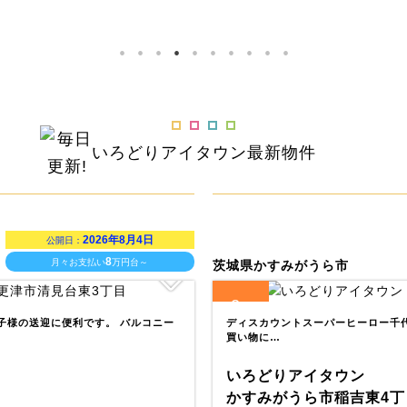
いろどりアイタウン
最新物件
2026年8月4日
公開日：
8
月々お支払い
万円台～
茨城県かすみがうら市
2
全
区画
お子様の送迎に便利です。 バルコニー
ディスカウントスーパーヒーロー千代田
買い物に…
いろどりアイタウン
かすみがうら市稲吉東4丁