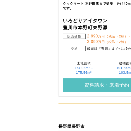
クックマート 本野町店まで徒歩 分(440
です。 …
いろどりアイタウン
豊川市本野町東野添
2,990
販売価格
万円（税込・2棟）
3,090
万円（税込・2棟）
交通
飯田線『豊川』までバス9分
土地面積
建物面
174.06m²～
101.84
175.56m²
103.5m
資料請求・来場予約
長野県長野市