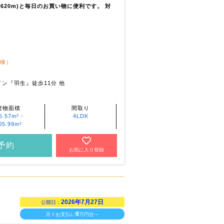
～620m)と毎日のお買い物に便利です。 対
2棟）
ン『羽生』徒歩11分 他
建物面積
間取り
5.57m²・
4LDK
05.99m²
予約
お気に入り登録
2026年7月27日
公開日：
9
月々お支払い
万円台～