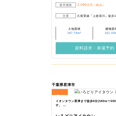
3,090
販売価格
万円（税込）
交通
久留里線『上総清川』徒歩1
土地面積
建物面
187.74m²
101.43
資料請求・来場予約
千葉県君津市
2
全
区画
イオンタウン君津まで徒歩8分(580m〜5
す。 …