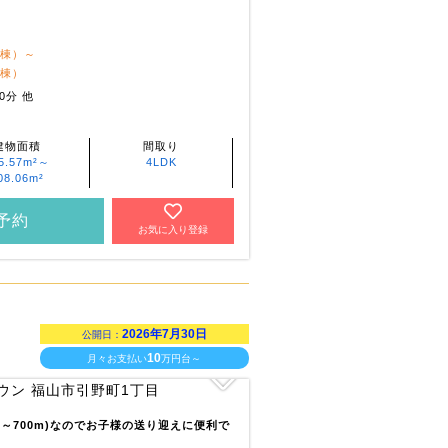
1棟）～
2棟）
0分 他
建物面積
間取り
5.57m²～
4LDK
08.06m²
予約
お気に入り登録
2026年7月30日
公開日：
10
月々お支払い
万円台～
m～700m)なのでお子様の送り迎えに便利で