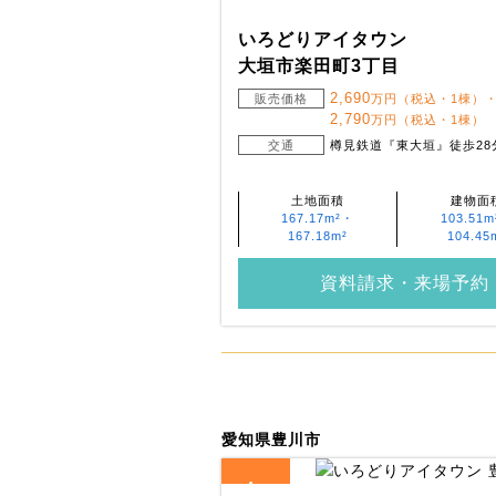
いろどりアイタウン
大垣市楽田町3丁目
2,690
販売価格
万円（税込・1棟）
2,790
万円（税込・1棟）
交通
樽見鉄道『東大垣』徒歩28
土地面積
建物面
167.17m²・
103.51
167.18m²
104.45
資料請求・来場予約
愛知県豊川市
4
全
区画