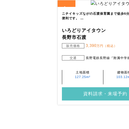
1
全
区画
ニチイキッズながの石渡保育園まで徒歩6分(
便利です。 …
いろどりアイタウン
長野市石渡
3,390
販売価格
万円（税込）
交通
長野電鉄長野線『附属中学前
土地面積
建物面
127.25m²
103.12
資料請求・来場予約