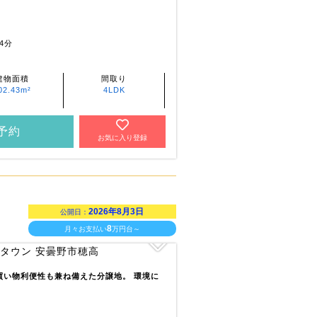
4分
建物面積
間取り
02.43m²
4LDK
予約
お気に入り登録
2026年8月3日
公開日：
8
月々お支払い
万円台～
買い物利便性も兼ね備えた分譲地。 環境に