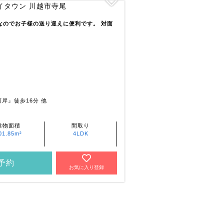
)なのでお子様の送り迎えに便利です。 対面
岸』徒歩16分 他
建物面積
間取り
01.85m²
4LDK
予約
お気に入り登録