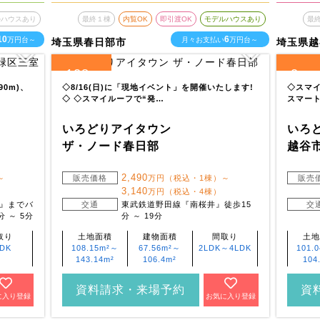
ルハウスあり
最終１棟
内覧OK
即引渡OK
モデルハウスあり
最
10
6
万円台～
月々お支払い
万円台～
埼玉県春日部市
埼玉県越
128
2
全
区画
全
区画
0m)、
◇8/16(日)に「現地イベント」を開催いたします!
◇スマイ
◇ ◇スマイルーフで“発…
スマート
いろどりアイタウン
いろ
ザ・ノード春日部
越谷
2,490
～
販売価格
万円（税込・1棟）～
販売
3,140
万円（税込・4棟）
』までバ
交通
東武鉄道野田線『南桜井』徒歩15
交
 ～ 5分
分 ～ 19分
取り
土地面積
建物面積
間取り
土地
LDK
108.15m²～
67.56m²～
2LDK～4LDK
101.
143.14m²
106.4m²
104
資料請求・来場予約
資
に入り登録
お気に入り登録