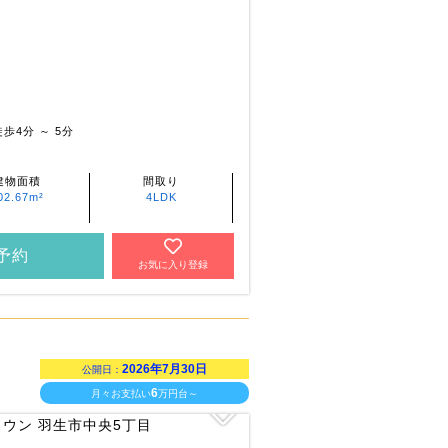
歩4分 ～ 5分
建物面積
間取り
02.67m²
4LDK
予約
お気に入り登録
2026年7月30日
公開日：
6
月々お支払い
万円台～