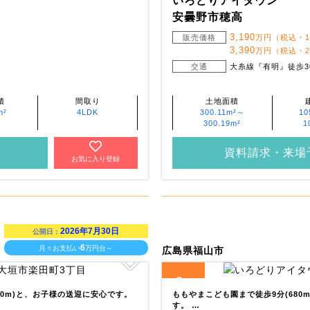
いろどりアイタウン
安曇野市穂高
3,190
販売価格
万円（税込・
3,390
万円（税込・
交通
大糸線『有明』徒歩3
積
間取り
土地面積
m²
4LDK
300.11m²～
10
300.19m²
1
資料請求・来場
お気に入り登録
2026年7月30日
公開日：
6
月々お支払い
万円台～
広島県福山市
3
全
区画
00m)と、お子様の送迎に安心です。
ももやまこども園まで徒歩9分(680
す。 …