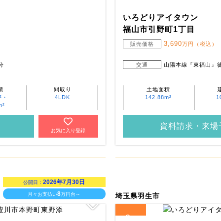
いろどりアイタウン
福山市引野町1丁目
3,690
・
販売価格
万円（税込）
分
交通
山陽本線『東福山』徒
積
間取り
土地面積
m²・
4LDK
142.88m²
1
m²
資料請求・来場
お気に入り登録
2026年7月30日
公開日：
8
月々お支払い
万円台～
埼玉県羽生市
2
全
区画