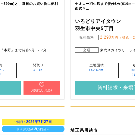
m～590m)と、毎日のお買い物に便利
ヤオコー羽生店まで徒歩8分(610m
面式キ…
いろどりアイタウン
羽生市中央5丁目
2,290
・
販売価格
万円（税込・
『本野』まで徒歩5分 ～ 7分
交通
東武スカイツリーライ
積
間取り
土地面積
m²～
4LDK
142.62m²
10
²
1
資料請求・来場
お気に入り登録
2026年7月27日
公開日：
9
月々お支払い
万円台～
埼玉県川越市