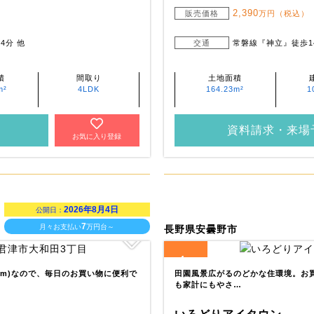
2,390
販売価格
万円（税込）
4分 他
交通
常磐線『神立』徒歩1
積
間取り
土地面積
m²
4LDK
164.23m²
1
資料請求・来場
お気に入り登録
2026年8月4日
公開日：
7
月々お支払い
万円台～
長野県安曇野市
4
全
区画
90m)なので、毎日のお買い物に便利で
田園風景広がるのどかな住環境。お
も家計にもやさ…