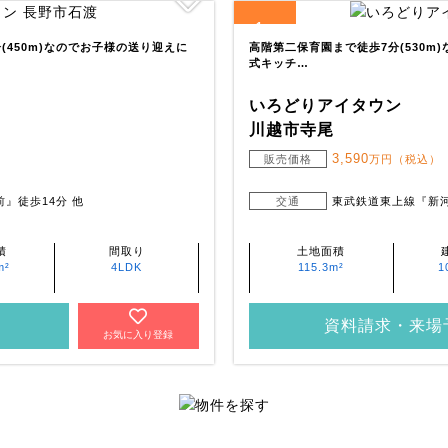
1
全
区画
450m)なのでお子様の送り迎えに
高階第二保育園まで徒歩7分(530m
式キッチ…
いろどりアイタウン
川越市寺尾
3,590
販売価格
万円（税込）
』徒歩14分 他
交通
東武鉄道東上線『新河
積
間取り
土地面積
m²
4LDK
115.3m²
1
資料請求・来場
お気に入り登録