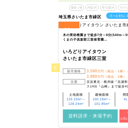
覧OK
即引渡OK
モデルハウスあり
最終１棟
内覧OK
即引渡OK
モデ
9
月々お支払い
万円台～
月々お支払い
埼玉県さいたま市緑区
11
全
区画
～8分(550m～600m)、小学校
木の実幼稚園まで徒歩7分～8分(540m～59
(53…
くまの子倶楽部三室保育園…
イタウン
いろどりアイタウン
ノ割4丁目
さいたま市緑区三室
,440
3,590
万円（税込）
販売価格
万円（税込・1棟）
3,890
万円（税込・2棟）
武スカイツリーライン『一ノ割』
交通
京浜東北・根岸線『北浦和
歩12分 ～ 13分 他
ス14分『山崎』まで徒歩4分
建物面積
間取り
土地面積
建物面積
間
99.36m²
4LDK
125.15m²～
100.19m²～
4
128.24m²
101.85m²
・来場予約
資料請求・来場予約
お気に入り登録
お気