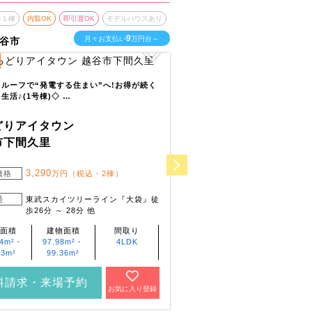
終１棟
内覧OK
即引渡OK
モデルハウスあり
最終１棟
内覧OK
即引渡O
9
月々お支払い
万円台～
月
谷市
埼玉県さいたま市桜区
10
全
区画
ルーフで“発電する住まい”へ!お得が続く
生活♪(1号棟)◇ …
緑豊かな自然と都市機能が調和し
LDKは、ご家族みんなでゆった
どりアイタウン
いろどりアイタウン
市下間久里
さいたま市桜区下大久
3,290
価格
万円（税込・2棟）
3,390
販売価格
万円（税込
通
東武スカイツリーライン『大袋』徒
4,040
万円（税込
歩26分 ～ 28分 他
交通
埼京線『南与野』徒
他
面積
建物面積
間取り
04m²・
97.98m²・
4LDK
土地面積
建物面積
.3m²
99.36m²
100.08m²～
86.94m²～
124.7m²
98.12m²
料請求・来場予約
お気に入り登録
資料請求・来場予約