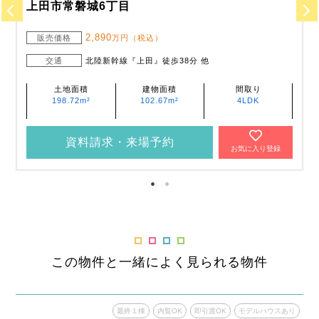
上田市常磐城6丁目
2,890
販売価格
万円（税込）
交通
北陸新幹線『上田』徒歩38分 他
土地面積
建物面積
間取り
198.72m²
102.67m²
4LDK
資料請求・来場予約
お気に入り登録
この物件と一緒によく見られる物件
あり
最終１棟
内覧OK
即引渡OK
モデルハウスあり