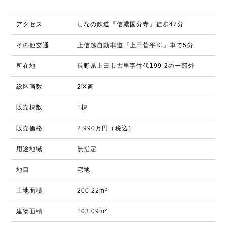
アクセス
しなの鉄道『信濃国分寺』徒歩47分
その他交通
上信越自動車道『上田菅平IC』車で5分
所在地
長野県上田市古里字竹代199-2の一部外
総区画数
2区画
販売棟数
1棟
販売価格
2,990万円（税込）
用途地域
無指定
地目
宅地
土地面積
200.22m²
建物面積
103.09m²