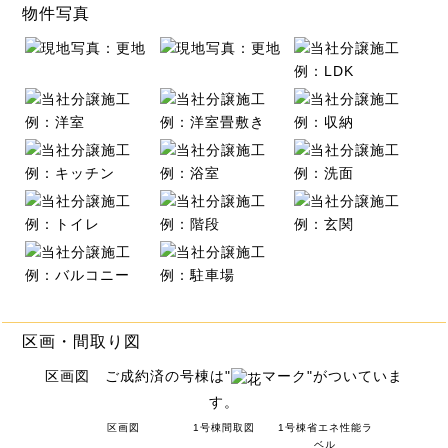
物件写真
区画・間取り図
区画図 ご成約済の号棟は"
マーク"がついていま
す。
区画図
1号棟間取図
1号棟省エネ性能ラ
ベル