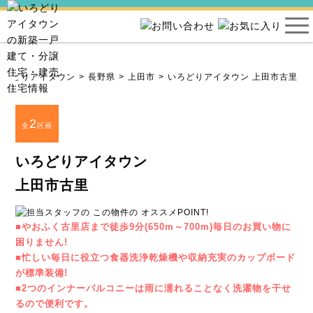
いろどりアイタウン
長野県
上田市
いろどりアイタウン 上田市古里
2
全
区画
いろどりアイタウン
上田市古里
■やおふく古里店まで徒歩9分(650m～700m)毎日のお買い物に
困りません!
■忙しい毎日に役立つ食器洗浄乾燥機や収納充実のカップボード
が標準装備!
■2つのインナーバルコニーは雨に濡れることなく洗濯物を干せ
るので便利です。