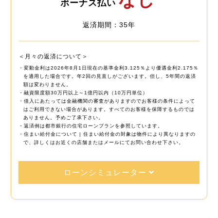
ボーナス払い
返済期間：35年
＜月々の返済について＞
・変動金利は2026年8月1日現在の基準金利3.125％より優遇金利2.175％
を適用した場合です。年2回の見直しがございます。但し、5年間の返済
額は変わりません。
・融資限度額30万円以上～1億円以内（10万円単位）
・借入にあたっては金融機関の審査がありますのでお客様の条件によって
はご利用できない場合があります。すべてのお客様を保障するものでは
ありません。予めご了承下さい。
・返済例は都市銀行の住宅ローンプランを参照しています。
・住まい給付金について | 住まい給付金の対象は物件により異なりますの
で、詳しくはお近くの店舗またはメールにてお問い合わせ下さい。
ローンシミュレーター