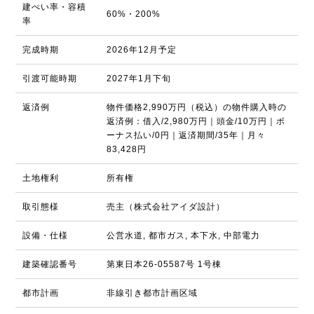
建ぺい率・容積
60%・200%
率
完成時期
2026年12月予定
引渡可能時期
2027年1月下旬
返済例
物件価格2,990万円（税込）の物件購入時の
返済例：借入/2,980万円｜頭金/10万円｜ボ
ーナス払い/0円｜返済期間/35年｜月々
83,428円
土地権利
所有権
取引態様
売主（株式会社アイダ設計）
設備・仕様
公営水道, 都市ガス, 本下水, 中部電力
建築確認番号
第東日本26-05587号 1号棟
都市計画
非線引き都市計画区域