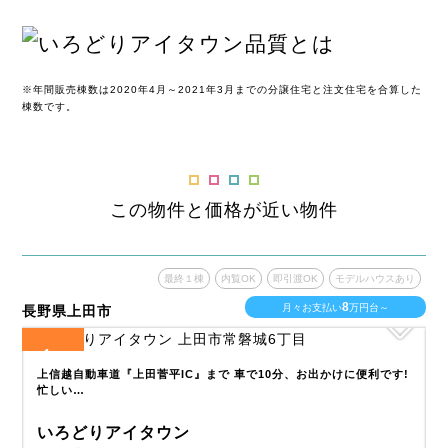
※年間販売棟数は2020年4月～2021年3月までの分譲住宅と注文住宅を合算した
棟数です。
この物件と価格が近い物件
あり
最終１棟
内覧OK
即引渡OK
モデルハウスあり
8
月々お支払い
万円台～
長野県上田市
長
1
全
区画
全
ま
上信越自動車道『上田菅平IC』まで 車で10分、お出かけに便利です!
忙しい…
いろどりアイタウン