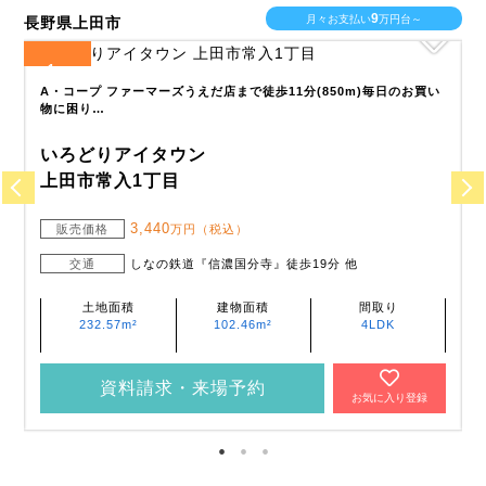
8
月々お支払い
万円台～
長野県上田市
長
1
全
区画
全
い
上信越自動車道『上田菅平IC』まで 車で10分、お出かけに便利です!
忙しい…
いろどりアイタウン
上田市常磐城6丁目
2,890
販売価格
万円（税込）
交通
北陸新幹線『上田』徒歩38分 他
土地面積
建物面積
間取り
198.72m²
102.67m²
4LDK
資料請求・来場予約
お気に入り登録