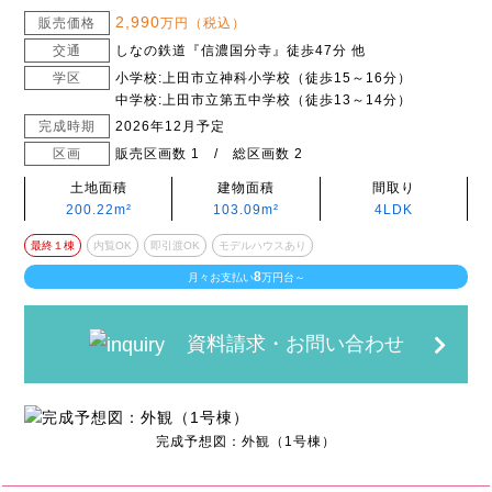
2,990
販売価格
万円（税込）
交通
しなの鉄道『信濃国分寺』徒歩47分 他
学区
小学校:上田市立神科小学校（徒歩15～16分）
中学校:上田市立第五中学校（徒歩13～14分）
完成時期
2026年12月予定
区画
販売区画数 1 / 総区画数 2
土地面積
建物面積
間取り
200.22m²
103.09m²
4LDK
最終１棟
内覧OK
即引渡OK
モデルハウスあり
8
月々お支払い
万円台～
資料請求・お問い合わせ
完成予想図：外観（1号棟）