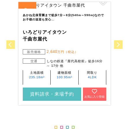
8
4
全
区画
全
あかね北保育園まで徒歩7分～8分(540m～590m)なので
バ
お子様の送迎も安心…
の
いろどりアイタウン
い
千曲市屋代
駒
2,640
販売価格
万円（税込）
交通
しなの鉄道『屋代高校前』徒歩16分
～ 17分 他
土地面積
建物面積
間取り
235.18m²
100.95m²
4LDK
資料請求・来場予約
お気に入り登録