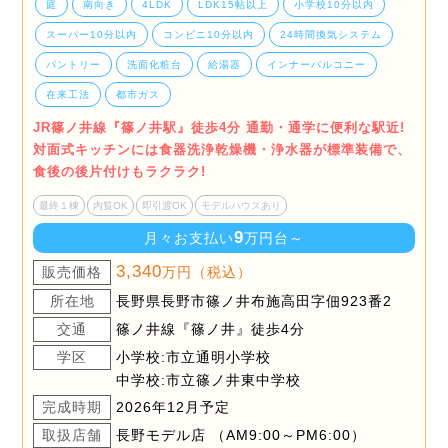
庭
南向き
4LDK
LDK15帖以上
小学校10分以内
スーパー10分以内
コンビニ10分以内
24時間換気システム
パントリー
洗面化粧台
給湯器
インナーバルコニー
在来工法
都市ガス
JR篠ノ井線『篠ノ井駅』徒歩4分 通勤・通学に便利な駅近!
対面式キッチンには食器洗浄乾燥機・浄水器が標準装備で、
食後の後片付けもラクラク!
最終１棟
内覧OK
即引渡OK
モデルハウスあり
9
月々お支払い
万円台～
3,340
販売価格
万円（税込）
所在地
長野県長野市篠ノ井布施高田字佃923番2
交通
篠ノ井線『篠ノ井』徒歩4分
学区
小学校:市立通明小学校
中学校:市立篠ノ井東中学校
完成時期
2026年12月予定
取扱店舗
長野モデル店 （AM9:00～PM6:00）