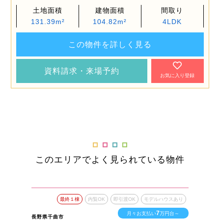
土地面積
建物面積
間取り
131.39m²
104.82m²
4LDK
この物件を詳しく見る
資料請求・来場予約
お気に入り登録
このエリアでよく見られている物件
最終１棟
内覧OK
即引渡OK
モデルハウスあり
7
月々お支払い
万円台～
長野県千曲市
長野