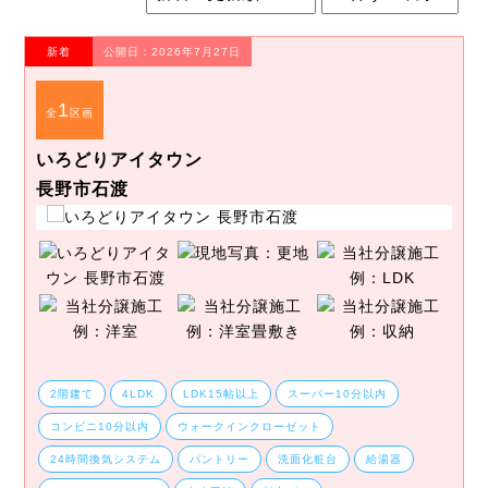
新着
公開日：2026年7月27日
1
全
区画
いろどりアイタウン
長野市石渡
2階建て
4LDK
LDK15帖以上
スーパー10分以内
コンビニ10分以内
ウォークインクローゼット
24時間換気システム
パントリー
洗面化粧台
給湯器