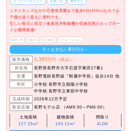
インナーバルコニー
在来工法
都市ガス
ニチイキッズながの石渡保育園まで徒歩6分(450m)なのでお
子様の送り迎えに便利です。
忙しい毎日に役立つ食器洗浄乾燥機や収納充実のカップボー
ドが標準装備!
最終１棟
内覧OK
即引渡OK
モデルハウスあり
9
月々お支払い
万円台～
3,390
販売価格
万円（税込）
所在地
長野県長野市大字石渡字東田27番1
交通
長野電鉄長野線『附属中学前』徒歩14分 他
学区
小学校:長野市立朝陽小学校
中学校:長野市立東部中学校
完成時期
2026年12月予定
取扱店舗
長野モデル店 （AM9:00～PM6:00）
土地面積
建物面積
間取り
127.25m²
103.12m²
4LDK