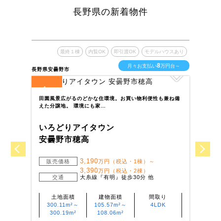
長野県の新着物件
最終１棟
内覧OK
即引渡OK
モデルハウスあり
8
月々お支払い
万円台～
長野県安曇野市
長野
4
1
全
区画
全
田園風景広がるのどかな住環境。お買い物利便性も兼ね備
ニ
えた分譲地。 環境にも家…
お
いろどりアイタウン
い
安曇野市穂高
長
3,190
販売価格
万円（税込・1棟）～
3,390
万円（税込・2棟）
交通
大糸線『有明』徒歩30分 他
土地面積
建物面積
間取り
300.11m²～
105.57m²～
4LDK
300.19m²
108.06m²