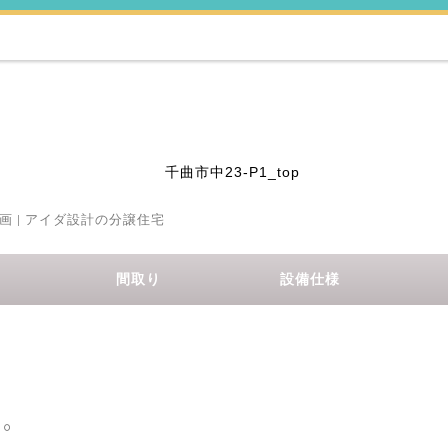
画 | アイダ設計の分譲住宅
間取り
設備仕様
し。