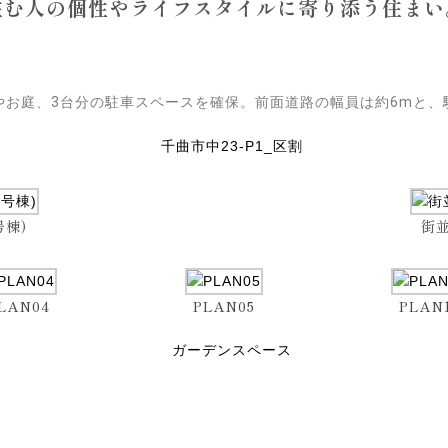
住む人の個性やライフスタイルに寄り添う住まい
Kやお庭、3台分の駐車スペースを確保。前面道路の幅員は約6mと
号棟)
街並
LAN04
PLAN05
PLAN