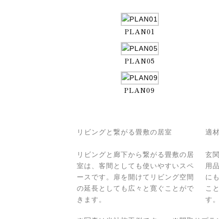
PLAN01
PLAN05
PLAN09
リビングと繋がる畳敷の居室
適
リビングと廊下から繋がる畳敷の居
玄
室は、客間としても使いやすいスペ
用
ースです。扉を開けてリビング空間
に
の延長としても広々と寛ぐことがで
こ
きます。
す