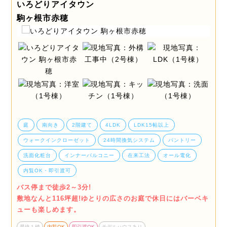
いろどりアイタウン
駒ヶ根市赤穂
庭
南向き
2階建て
4LDK
LDK15帖以上
ウォークインクローゼット
24時間換気システム
パントリー
洗面化粧台
インナーバルコニー
在来工法
オール電化
内覧OK・即引渡可
バス停まで徒歩2～3分!
敷地なんと116坪超!ゆとりの広さのお庭で休日にはバーベキ
ューも楽しめます。
最終１棟
内覧OK
即引渡OK
モデルハウスあり