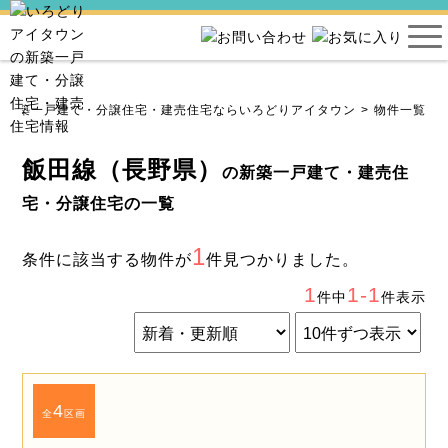
新築一戸建て・分譲住宅・建売住宅ならいろどりアイタウン
物件一覧
飯田線（長野県）
の新築一戸建て・建売住
宅・分譲住宅の一覧
1
条件に該当する物件が
件見つかりました。
1
1-1
件中
件表示
4
全
区画