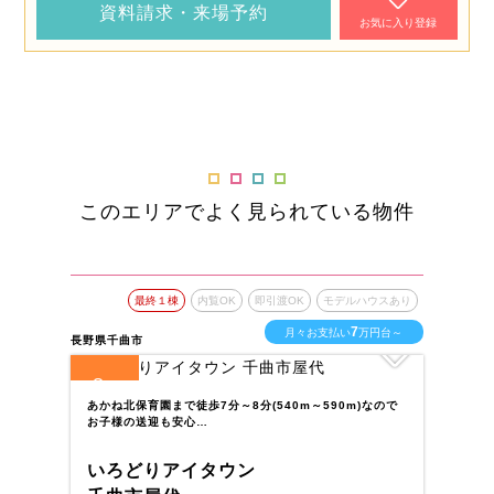
資料請求・来場予約
お気に入り登録
このエリアでよく見られている物件
最終１棟
内覧OK
即引渡OK
モデルハウスあり
7
月々お支払い
万円台～
長野県千曲市
長野
8
4
全
区画
全
あかね北保育園まで徒歩7分～8分(540m～590m)なので
バ
お子様の送迎も安心…
の
いろどりアイタウン
い