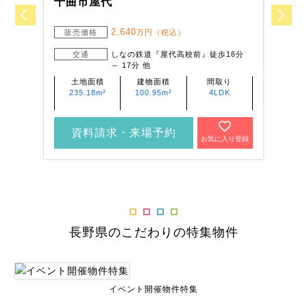
千曲市屋代
駒
2,640
販売価格
万円（税込）
交通
しなの鉄道『屋代高校前』徒歩16分
～ 17分 他
土地面積
建物面積
間取り
235.18m²
100.95m²
4LDK
資料請求・来場予約
お気に入り登録
長野県のこだわりの特集物件
イベント開催物件特集