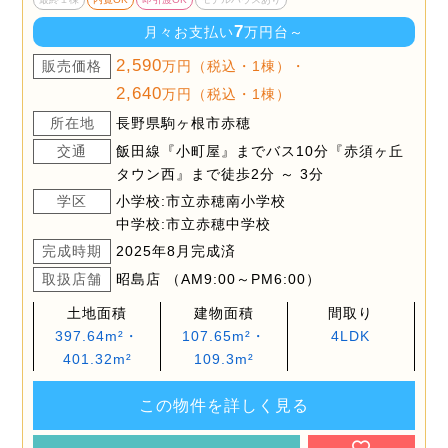
7
月々お支払い
万円台～
2,590
販売価格
万円（税込・1棟）・
2,640
万円（税込・1棟）
所在地
長野県駒ヶ根市赤穂
交通
飯田線『小町屋』までバス10分『赤須ヶ丘
タウン西』まで徒歩2分 ～ 3分
学区
小学校:市立赤穂南小学校
中学校:市立赤穂中学校
完成時期
2025年8月完成済
取扱店舗
昭島店 （AM9:00～PM6:00）
土地面積
建物面積
間取り
397.64m²・
107.65m²・
4LDK
401.32m²
109.3m²
この物件を詳しく見る