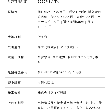
引渡可能時期
2026年8月下旬
返済例
物件価格2,590万円（税込）の物件購入時の
返済例：借入/2,580万円｜頭金/10万円｜ボ
ーナス払い/0円｜返済期間/35年｜月々
72,230円
土地権利
所有権
取引態様
売主（株式会社アイダ設計）
設備・仕様
公営水道, 東京電力, 個別プロパンガス, 本下
水
建築確認番号
第25UDI1W建09115号 1号棟
都市計画
市街化区域
施工会社
株式会社アイダ設計
その他制限
宅地造成及び特定盛土等規制法、河川法、景
観法、小田原市まちづくり条例、法22条23