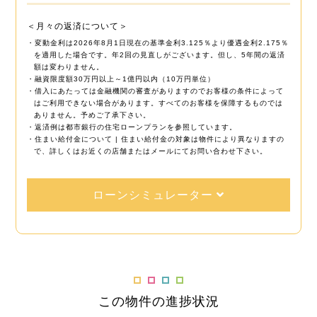
＜月々の返済について＞
・変動金利は2026年8月1日現在の基準金利3.125％より優遇金利2.175％
を適用した場合です。年2回の見直しがございます。但し、5年間の返済
額は変わりません。
・融資限度額30万円以上～1億円以内（10万円単位）
・借入にあたっては金融機関の審査がありますのでお客様の条件によって
はご利用できない場合があります。すべてのお客様を保障するものでは
ありません。予めご了承下さい。
・返済例は都市銀行の住宅ローンプランを参照しています。
・住まい給付金について | 住まい給付金の対象は物件により異なりますの
で、詳しくはお近くの店舗またはメールにてお問い合わせ下さい。
ローンシミュレーター
この物件の進捗状況