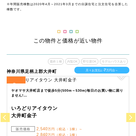
※年間販売棟数は2020年4月～2021年3月までの分譲住宅と注文住宅を合算した
棟数です。
この物件と価格が近い物件
あり
最終１棟
内覧OK
即引渡OK
モデルハウスあり
7
月々お支払い
万円台～
神奈川県足柄上郡大井町
神
8
全
区画
全
便
ヤオマサ大井町店まで徒歩5分(500m～530m)毎日のお買い物に困り
ません!…
いろどりアイタウン
大井町金子
2,540
販売価格
万円（税込・1棟）～
2,840
万円（税込・1棟）