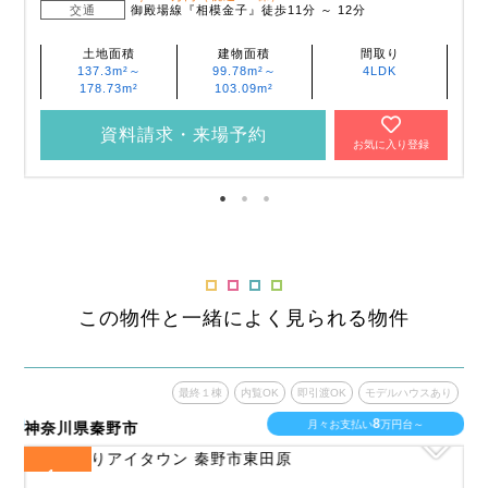
交通
御殿場線『相模金子』徒歩11分 ～ 12分
土地面積
建物面積
間取り
137.3m²～
99.78m²～
4LDK
178.73m²
103.09m²
資料請求・来場予約
お気に入り登録
この物件と一緒によく見られる物件
あり
最終１棟
内覧OK
即引渡OK
モデルハウスあり
8
月々お支払い
万円台～
神奈川県秦野市
神
1
全
区画
全