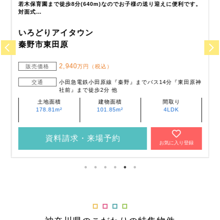
便
若木保育園まで徒歩8分(640m)なのでお子様の送り迎えに便利です。
対面式…
いろどりアイタウン
秦野市東田原
2,940
販売価格
万円（税込）
交通
小田急電鉄小田原線『秦野』までバス14分『東田原神
社前』まで徒歩2分 他
土地面積
建物面積
間取り
178.81m²
101.85m²
4LDK
資料請求・来場予約
お気に入り登録