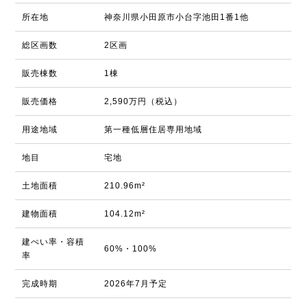
所在地
神奈川県小田原市小台字池田1番1他
総区画数
2区画
販売棟数
1棟
販売価格
2,590万円（税込）
用途地域
第一種低層住居専用地域
地目
宅地
土地面積
210.96m²
建物面積
104.12m²
建ぺい率・容積
60%・100%
率
完成時期
2026年7月予定