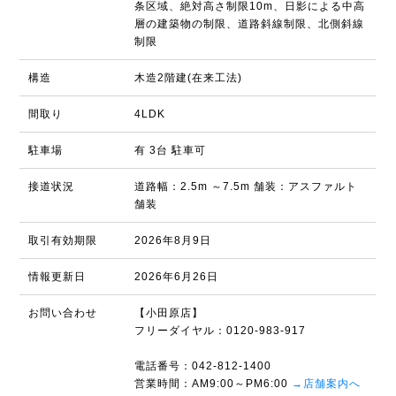
条区域、絶対高さ制限10m、日影による中高
層の建築物の制限、道路斜線制限、北側斜線
制限
構造
木造2階建(在来工法)
間取り
4LDK
駐車場
有 3台 駐車可
接道状況
道路幅：2.5m ～7.5m 舗装：アスファルト
舗装
取引有効期限
2026年8月9日
情報更新日
2026年6月26日
お問い合わせ
【小田原店】
フリーダイヤル：0120-983-917
電話番号：042-812-1400
営業時間：AM9:00～PM6:00
→店舗案内へ