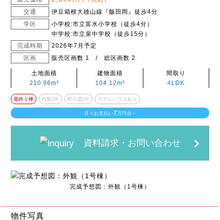
交通
伊豆箱根大雄山線『飯田岡』徒歩4分
学区
小学校:市立富水小学校（徒歩4分）
中学校:市立泉中学校（徒歩15分）
完成時期
2026年7月予定
区画
販売区画数 1 / 総区画数 2
土地面積
建物面積
間取り
210.96m²
104.12m²
4LDK
最終１棟
内覧OK
即引渡OK
モデルハウスあり
7
月々お支払い
万円台～
資料請求・お問い合わせ
完成予想図：外観（1号棟）
物件写真