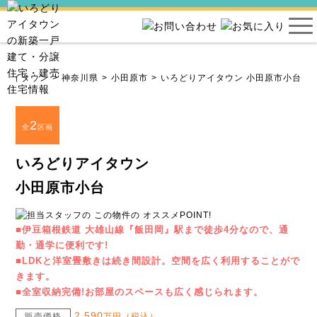
りアイタウン
神奈川県
小田原市
いろどりアイタウン 小田原市小台
2
全
区画
いろどりアイタウン
小田原市小台
■伊豆箱根鉄道 大雄山線『飯田岡』駅まで徒歩4分なので、通
勤・通学に便利です!
■LDKと洋室畳敷きは続き間設計。空間を広く利用することがで
きます。
■全室収納完備!お部屋のスペースも広く感じられます。
2,590
販売価格
万円（税込）