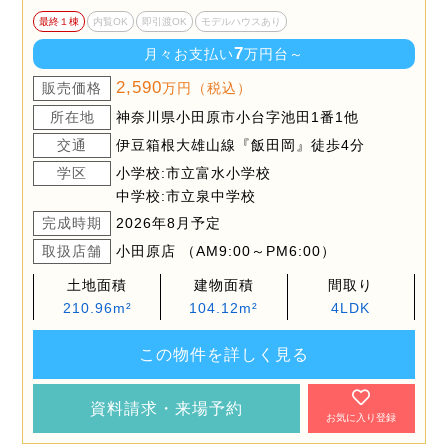
最終１棟
内覧OK
即引渡OK
モデルハウスあり
7
月々お支払い
万円台～
2,590
販売価格
万円（税込）
所在地
神奈川県小田原市小台字池田1番1他
交通
伊豆箱根大雄山線『飯田岡』徒歩4分
学区
小学校:市立富水小学校
中学校:市立泉中学校
完成時期
2026年8月予定
取扱店舗
小田原店 （AM9:00～PM6:00）
土地面積
建物面積
間取り
210.96m²
104.12m²
4LDK
この物件を詳しく見る
資料請求・来場予約
お気に入り登録