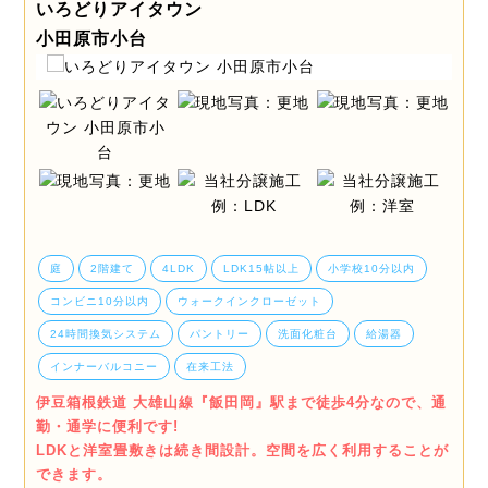
いろどりアイタウン
小田原市小台
庭
2階建て
4LDK
LDK15帖以上
小学校10分以内
コンビニ10分以内
ウォークインクローゼット
24時間換気システム
パントリー
洗面化粧台
給湯器
インナーバルコニー
在来工法
伊豆箱根鉄道 大雄山線『飯田岡』駅まで徒歩4分なので、通
勤・通学に便利です!
LDKと洋室畳敷きは続き間設計。空間を広く利用することが
できます。