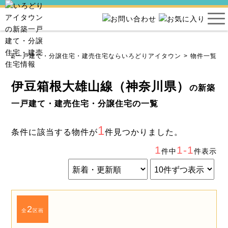
新築一戸建て・分譲住宅・建売住宅ならいろどりアイタウン
物件一覧
伊豆箱根大雄山線（神奈川県）
の新築
一戸建て・建売住宅・分譲住宅の一覧
1
条件に該当する物件が
件見つかりました。
1
1-1
件中
件表示
2
全
区画