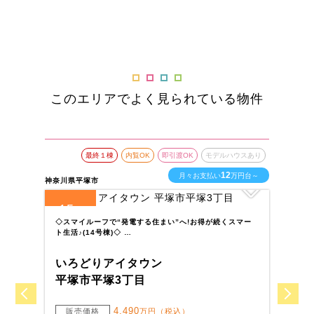
このエリアでよく見られている物件
最終１棟
内覧OK
即引渡OK
モデルハウスあり
12
月々お支払い
万円台～
神奈川県平塚市
神奈
15
8
全
区画
全
◇スマイルーフで“発電する住まい”へ!お得が続くスマー
◇
ト生活♪(14号棟)◇ …
ト
いろどりアイタウン
い
平塚市平塚3丁目
茅
4,490
販売価格
万円（税込）