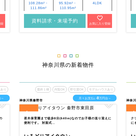
108.28m²・
95.92m²・
4LDK
111.86m²
110.95m²
資料請求・来場予約
登録
お気に入り登録
神奈川県の新着物件
スあり
最終１棟
内覧OK
即引渡OK
モデルハウスあり
8
台～
月々お支払い
万円台～
神奈川県秦野市
神奈
1
1
全
区画
全
の
若木保育園まで徒歩8分(640m)なのでお子様の送り迎えに
ク
便利です。 対面式…
に