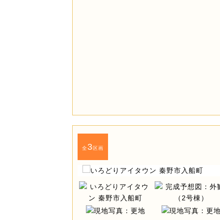
3
全
区画