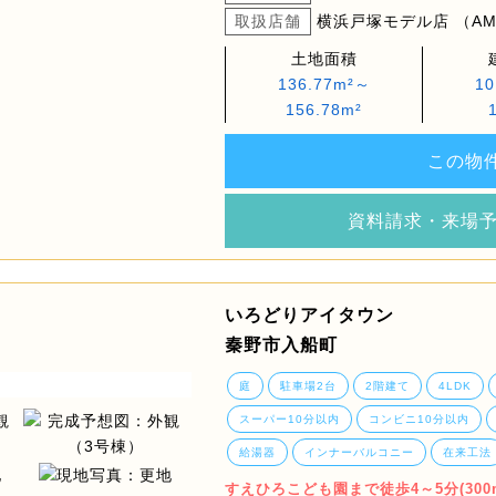
取扱店舗
横浜戸塚モデル店 （AM9
土地面積
136.77m²～
10
156.78m²
この物
資料請求・来場
いろどりアイタウン
秦野市入船町
庭
駐車場2台
2階建て
4LDK
スーパー10分以内
コンビニ10分以内
給湯器
インナーバルコニー
在来工法
すえひろこども園まで徒歩4～5分(300