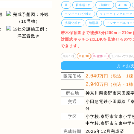
庭
駐車場2台
2階建て
4LDK
コンビニ10分以内
ウォークインクローゼ
洗面化粧台
給湯器
インナーバルコニ
若木保育園まで徒歩3分(200m～21
対面式キッチンはLDKを見渡せるの
できます。
最終１棟
内覧OK
即引渡OK
モデルハウスあ
月々お
2,640
販売価格
万円（税込・1棟
2,940
万円（税込・1棟
所在地
神奈川県秦野市東田原字丸
交通
小田急電鉄小田原線『秦
分
学区
小学校:秦野市立東小学
中学校:秦野市立東中学
完成時期
2025年12月完成済