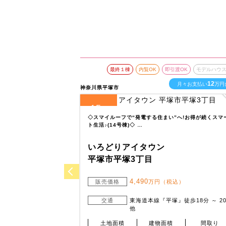
最終１棟
内覧OK
即引渡OK
モデルハウ
12
月々お支払い
万円
神奈川県平塚市
15
全
区画
◇スマイルーフで“発電する住まい”へ!お得が続くスマ
ト生活♪(14号棟)◇ …
いろどりアイタウン
平塚市平塚3丁目
4,490
販売価格
万円（税込）
交通
東海道本線『平塚』徒歩18分 ～ 2
他
土地面積
建物面積
間取り