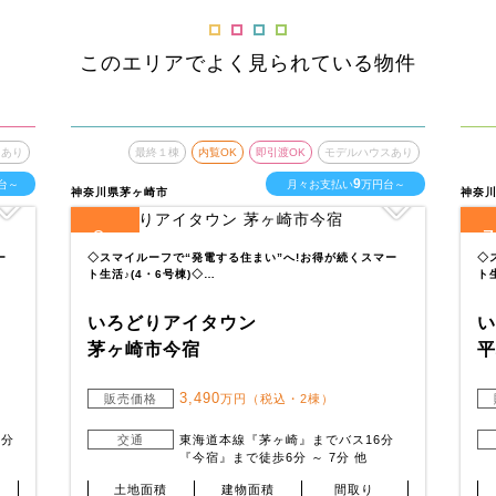
このエリアでよく見られている物件
スあり
最終１棟
内覧OK
即引渡OK
モデルハウスあり
9
台～
月々お支払い
万円台～
神奈川県茅ヶ崎市
神奈
8
7
全
区画
全
ー
◇スマイルーフで“発電する住まい”へ!お得が続くスマー
◇
ト生活♪(4・6号棟)◇…
ト
いろどりアイタウン
茅ヶ崎市今宿
平
3,490
販売価格
万円（税込・2棟）
0分
交通
東海道本線『茅ヶ崎』までバス16分
『今宿』まで徒歩6分 ～ 7分 他
土地面積
建物面積
間取り