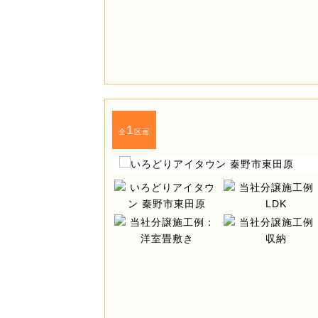
1
全
区画