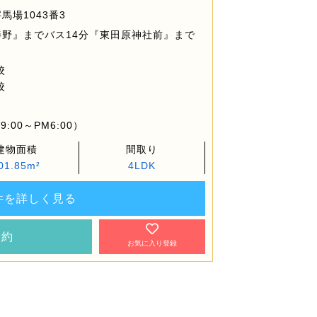
場1043番3
野』までバス14分『東田原神社前』まで
校
校
:00～PM6:00）
建物面積
間取り
01.85m²
4LDK
件を詳しく見る
予約
お気に入り登録