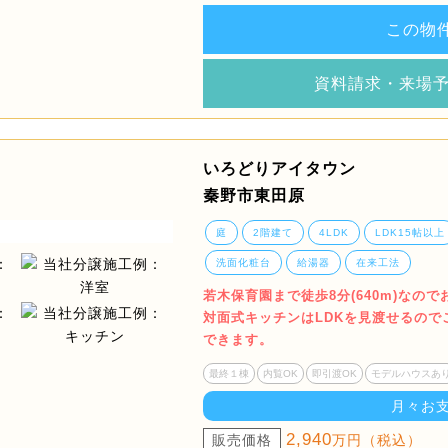
この物
資料請求・来場
いろどりアイタウン
秦野市東田原
庭
2階建て
4LDK
LDK15帖以上
洗面化粧台
給湯器
在来工法
若木保育園まで徒歩8分(640m)なの
対面式キッチンはLDKを見渡せるの
できます。
最終１棟
内覧OK
即引渡OK
モデルハウスあ
月々お
2,940
販売価格
万円（税込）