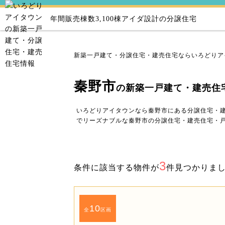
年間販売棟数3,100棟
アイダ設計の分譲住宅
新築一戸建て・分譲住宅・建売住宅ならいろどりア
秦野市
の新築一戸建て・建売住
いろどりアイタウンなら秦野市にある分譲住宅・
でリーズナブルな秦野市の分譲住宅・建売住宅・
3
条件に該当する物件が
件見つかりま
10
全
区画