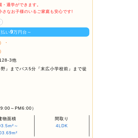
通園・通学ができます。
小さなお子様のいるご家庭も安心です!
り
9
支払い
万円台～
）・
）
28-3他
秦野』までバス5分『末広小学校前』まで徒
:00～PM6:00）
建物面積
間取り
03.5m²～
4LDK
03.69m²