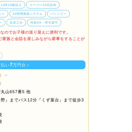
LDK15帖以上
スーパー10分以内
ット
24時間換気システム
パントリー
ー
在来工法
内覧OK・即引渡可
0m)なのでお子様の送り迎えに便利です。
でご家族と会話を楽しみながら家事をすることが
り
7
支払い
万円台～
）～
）
山657番5 他
野』までバス12分『くず葉台』まで徒歩3
校
校