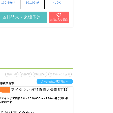
130.69m²
101.02m²
4LDK
125m²～
125.4m²
資料請求・来場予約
資料請求・
お気に入り登録
最終１棟
内覧OK
即引渡OK
モデルハウスあり
最終１棟
内
8
月々お支払い
万円台～
川県横須賀市
神奈川県相模原市中央区
6
3
区画
全
区画
リエイトまで徒歩9分～10分(650m～770m)急な買い物
田名幼稚園まで徒歩5分
も便利です。 …
り迎えに便利です。…