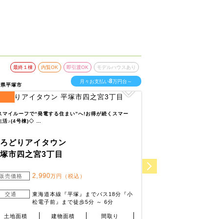
最終１棟
内覧OK
即引渡OK
モデルハウスあり
最終１棟
内
8
月々お支払い
万円台～
川県平塚市
神奈川県相模原市中央区
3
区画
全
区画
スマイルーフで“発電する住まい”へ!お得が続くスマー
田名幼稚園まで徒歩5分
生活♪(4号棟)◇ …
り迎えに便利です。…
いろどりアイタウン
いろどりアイ
塚市四之宮3丁目
相模原市中央
2,990
2,9
販売価格
万円（税込）
販売価格
3,1
交通
東海道本線『平塚』までバス18分『小
交通
横浜
松電子前』まで徒歩5分 ～ 6分
坂上
土地面積
建物面積
間取り
土地面積