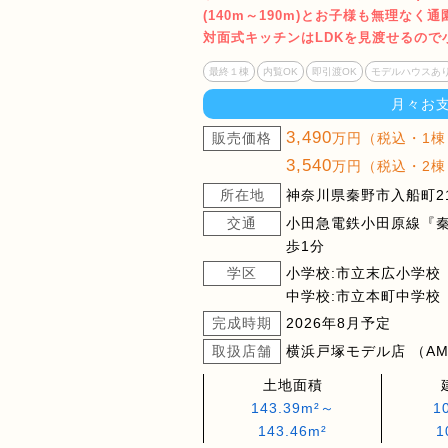
(140m～190m)とお子様も無理なく
対面式キッチンはLDKを見渡せるので
最終１棟
内覧OK
即引渡OK
モデルハウスあ
月々お
3,490
販売価格
万円（税込・1棟
3,540
万円（税込・2棟
所在地
神奈川県秦野市入船町21
交通
小田急電鉄小田原線『
歩1分
学区
小学校:市立末広小学校
中学校:市立本町中学校
完成時期
2026年8月予定
取扱店舗
横浜戸塚モデル店 （AM9
土地面積
143.39m²～
1
143.46m²
1