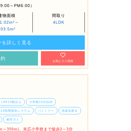
:00～PM6:00）
建物面積
間取り
1.02m²～
4LDK
103.5m²
件を詳しく見る
予約
お気に入り登録
LDK15帖以上
小学校10分以内
24時間換気システム
パントリー
洗面化粧台
都市ガス
m～350m)、末広小学校まで徒歩2～3分