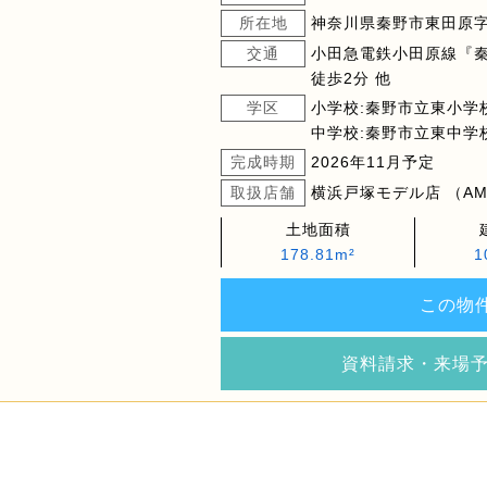
所在地
神奈川県秦野市東田原字馬
交通
小田急電鉄小田原線『秦
徒歩2分 他
学区
小学校:秦野市立東小学
中学校:秦野市立東中学
完成時期
2026年11月予定
取扱店舗
横浜戸塚モデル店 （AM9
土地面積
178.81m²
1
この物
資料請求・来場