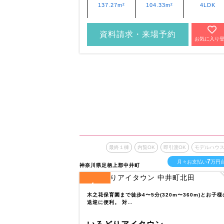
137.27m²
104.33m²
4LDK
資料請求・来場予約
お気に入り
最終１棟
内覧OK
即引渡OK
モデルハウ
7
月々お支払い
万円
神奈川県足柄上郡中井町
4
全
区画
木之花保育園まで徒歩4〜5分(320m〜360m)とお子様
送迎に便利。 対…