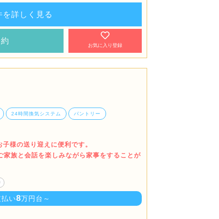
件を詳しく見る
予約
お気に入り登録
24時間換気システム
パントリー
でお子様の送り迎えに便利です。
でご家族と会話を楽しみながら家事をすることが
り
8
支払い
万円台～