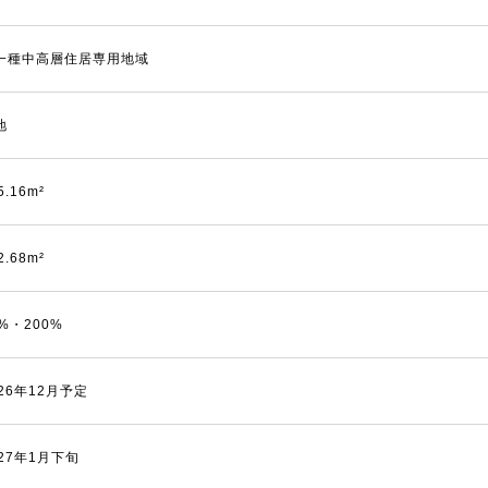
一種中高層住居専用地域
地
5.16m²
2.68m²
0%・200%
026年12月予定
027年1月下旬