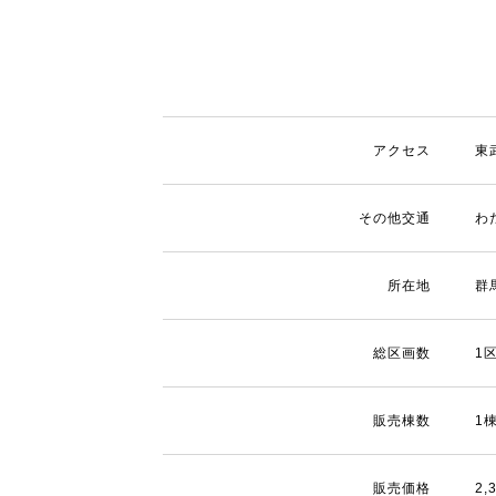
アクセス
東
その他交通
わ
所在地
群
総区画数
1
販売棟数
1
販売価格
2