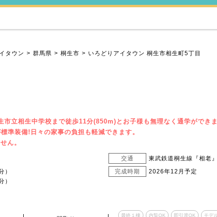
イタウン
群馬県
桐生市
いろどりアイタウン 桐生市相生町5丁目
桐生市立相生中学校まで徒歩11分(850m)とお子様も無理なく通学ができ
標準装備!日々の家事の負担も軽減できます。
ません。
交通
東武鉄道桐生線『相老』
分）
完成時期
2026年12月予定
分）
最終１棟
内覧OK
即引渡OK
モデ