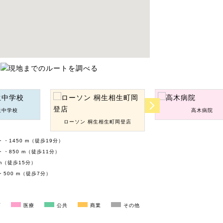
生中学校
高木病院
ローソン 桐生相生町岡登店
・1450 m（徒歩19分）
・850 m（徒歩11分）
m（徒歩15分）
500 m（徒歩7分）
育
医療
公共
商業
その他