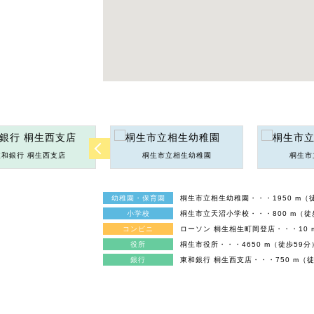
東和銀行 桐生西支店
桐生市立相生幼稚園
桐生市
幼稚園・保育園
桐生市立相生幼稚園・・・1950 m（
小学校
桐生市立天沼小学校・・・800 m（徒
コンビニ
ローソン 桐生相生町岡登店・・・10 
役所
桐生市役所・・・4650 m（徒歩59分
銀行
東和銀行 桐生西支店・・・750 m（