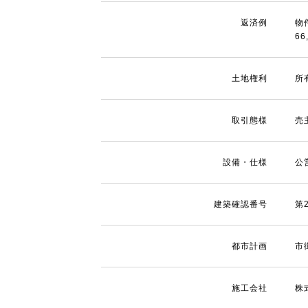
返済例
物
66
土地権利
所
取引態様
売
設備・仕様
公
建築確認番号
第2
都市計画
市
施工会社
株