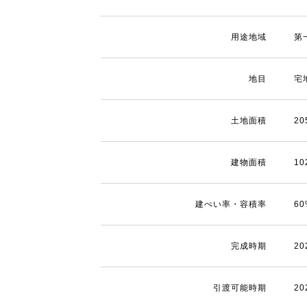
用途地域
第
地目
宅
土地面積
20
建物面積
10
建ぺい率・容積率
6
完成時期
2
引渡可能時期
2