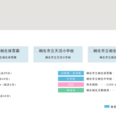
立相生保育園
桐生市立天沼小学校
桐生市立相
徒歩25分）
幼稚園・保育園
桐生市立相生保育園・・
歩10分）
中学校
桐生市立相生中学校・・
m（徒歩1分）
病院
高木病院・・・1150 
）
郵便局
桐生相生五郵便局・・・
徒歩10分）
教