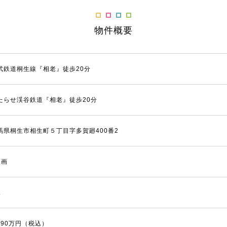
物件概要
武鉄道桐生線『相老』徒歩20分
たらせ渓谷鉄道『相老』徒歩20分
馬県桐生市相生町５丁目字多賀廻400番2
区画
棟
,390万円（税込）