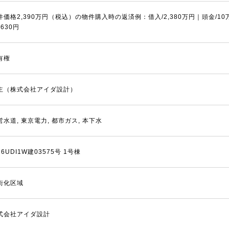
件価格2,390万円（税込）の物件購入時の返済例：借入/2,380万円｜頭金/1
,630円
有権
主（株式会社アイダ設計）
営水道, 東京電力, 都市ガス, 本下水
6UDI1W建03575号 1号棟
街化区域
式会社アイダ設計