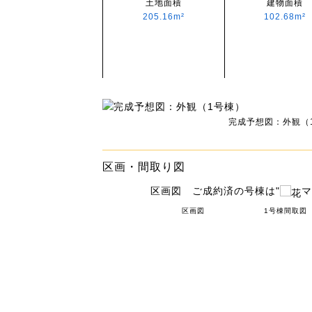
土地面積
建物面積
205.16m²
102.68m²
完成予想図：外観（
区画・間取り図
区画図 ご成約済の号棟は"
マ
区画図
1号棟間取図