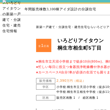
年間販売棟数3,100棟
アイダ設計の分譲住宅
新築一戸建て・分譲住宅・建売住宅ならいろどりア
いろどりアイタウン
1
全
区画
桐生市相生町5丁目
■桐生市立天沼小学校まで徒歩10分(800m)、
■忙しい毎日に役立つ食器洗浄乾燥機や浄水器が
■カースペース4台分!車が必須の生活でも困り
2,390
販売価格
万円（税込）
学区
小学校:桐生市立天沼小学校（徒歩10
中学校:桐生市立相生中学校（徒歩11
区画
販売区画数 1 / 総区画数 1