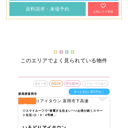
資料請求・来場予約
お気に入り登録
このエリアでよく見られている物件
最終１棟
内覧OK
即引渡OK
モデルハウスあり
5
月々お支払い
万円台～
群馬県富岡市
群馬
7
1
全
区画
全
◇スマイルーフで“発電する住まい”へ!お得が続くスマー
幼
ト生活♪(1・3・4号棟…
す
いろどりアイタウン
い