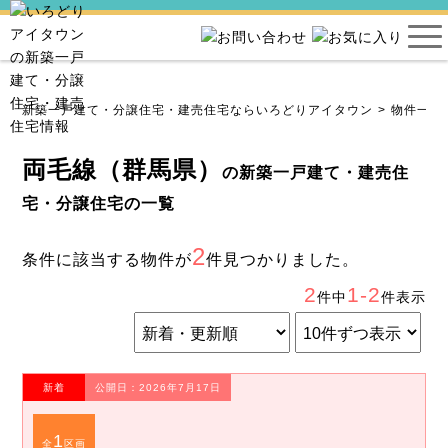
新築一戸建て・分譲住宅・建売住宅ならいろどりアイタウン
物件一覧
両毛線（群馬県）
の新築一戸建て・建売住
宅・分譲住宅の一覧
2
条件に該当する物件が
件見つかりました。
2
1-2
件中
件表示
新着
公開日：2026年7月17日
1
全
区画