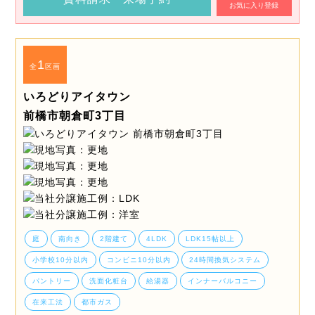
お気に入り登録
1
全
区画
いろどりアイタウン
前橋市朝倉町3丁目
庭
南向き
2階建て
4LDK
LDK15帖以上
小学校10分以内
コンビニ10分以内
24時間換気システム
パントリー
洗面化粧台
給湯器
インナーバルコニー
在来工法
都市ガス