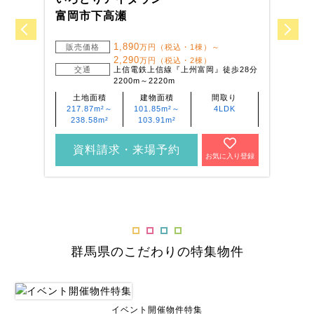
富岡市下高瀬
前
1,890
販売価格
万円（税込・1棟）～
2,290
万円（税込・2棟）
交通
上信電鉄上信線『上州富岡』徒歩28分
2200m～2220m
土地面積
建物面積
間取り
217.87m²～
101.85m²～
4LDK
238.58m²
103.91m²
資料請求・来場予約
お気に入り登録
群馬県のこだわりの特集物件
イベント開催物件特集