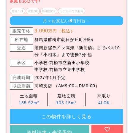
家庭も安心です!
最終１棟
内覧OK
即引渡OK
モデルハウスあり
8
月々お支払い
万円台～
3,090
販売価格
万円（税込）
所在地
群馬県前橋市朝日が丘町9番5
交通
湘南新宿ライン高海『新前橋』までバス10
分『小相木』まで徒歩7分 他
学区
小学校:前橋市立新田小学校
中学校:前橋市立東中学校
完成時期
2027年1月予定
取扱店舗
高崎支店 （AM9:00～PM6:00）
土地面積
建物面積
間取り
185.92m²
105.15m²
4LDK
この物件を詳しく見る
資料請求・来場予約