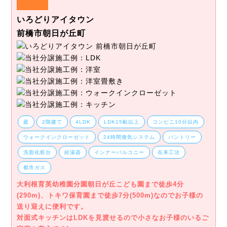
いろどりアイタウン
前橋市朝日が丘町
庭
2階建て
4LDK
LDK15帖以上
コンビニ10分以内
ウォークインクローゼット
24時間換気システム
パントリー
洗面化粧台
給湯器
インナーバルコニー
在来工法
都市ガス
大利根育英幼稚園分園朝日が丘こども園まで徒歩4分
(290m)、トキワ保育園まで徒歩7分(500m)なのでお子様の
送り迎えに便利です。
対面式キッチンはLDKを見渡せるので小さなお子様のいるご