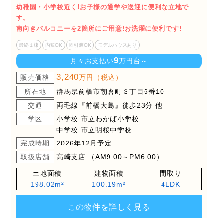
幼稚園・小学校近く!お子様の通学や送迎に便利な立地で
す。
南向きバルコニーを2箇所にご用意!お洗濯に便利です!
最終１棟
内覧OK
即引渡OK
モデルハウスあり
9
月々お支払い
万円台～
3,240
販売価格
万円（税込）
所在地
群馬県前橋市朝倉町３丁目6番10
交通
両毛線『前橋大島』徒歩23分 他
学区
小学校:市立わかば小学校
中学校:市立明桜中学校
完成時期
2026年12月予定
取扱店舗
高崎支店 （AM9:00～PM6:00）
土地面積
建物面積
間取り
198.02m²
100.19m²
4LDK
この物件を詳しく見る