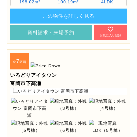
198.02m²
100.19m²
4LDK
この物件を詳しく見る
資料請求・来場予約
お気に入り登録
7
全
区画
いろどりアイタウン
富岡市下高瀬