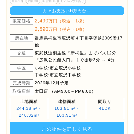
最終１棟
内覧OK
即引渡OK
モデルハウスあり
6
月々お支払い
万円台～
2,490
販売価格
万円（税込・1棟）・
2,590
万円（税込・1棟）
所在地
群馬県桐生市広沢町４丁目字塚越2009番17
他
交通
東武鉄道桐生線『新桐生』までバス12分
『広沢公民館入口』まで徒歩3分 ～ 4分
学区
小学校:市立広沢小学校
中学校:市立広沢中学校
完成時期
2026年12月予定
取扱店舗
太田店 （AM9:00～PM6:00）
土地面積
建物面積
間取り
244.38m²・
103.51m²・
4LDK
248.32m²
103.91m²
この物件を詳しく見る