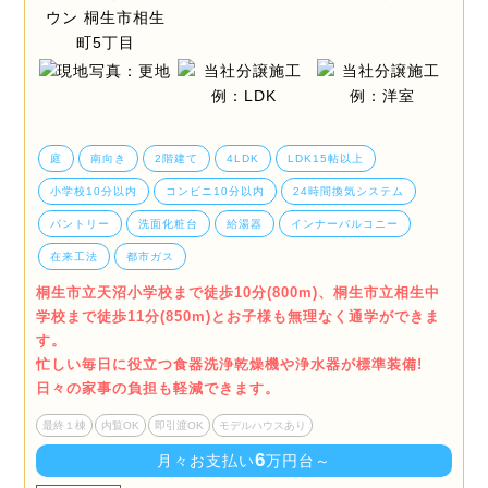
庭
南向き
2階建て
4LDK
LDK15帖以上
小学校10分以内
コンビニ10分以内
24時間換気システム
パントリー
洗面化粧台
給湯器
インナーバルコニー
在来工法
都市ガス
桐生市立天沼小学校まで徒歩10分(800m)、桐生市立相生中
学校まで徒歩11分(850m)とお子様も無理なく通学ができま
す。
忙しい毎日に役立つ食器洗浄乾燥機や浄水器が標準装備!
日々の家事の負担も軽減できます。
最終１棟
内覧OK
即引渡OK
モデルハウスあり
6
月々お支払い
万円台～