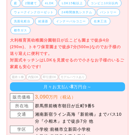
庭
2階建て
4LDK
LDK15帖以上
コンビニ10分以内
ウォークインクローゼット
24時間換気システム
パントリー
洗面化粧台
給湯器
インナーバルコニー
在来工法
都市ガス
大利根育英幼稚園分園朝日が丘こども園まで徒歩4分
(290m)、トキワ保育園まで徒歩7分(500m)なのでお子様の
送り迎えに便利です。
対面式キッチンはLDKを見渡せるので小さなお子様のいるご
家庭も安心です!
最終１棟
内覧OK
即引渡OK
モデルハウスあり
8
月々お支払い
万円台～
3,090
販売価格
万円（税込）
所在地
群馬県前橋市朝日が丘町9番5
交通
湘南新宿ライン高海『新前橋』までバス10
分『小相木』まで徒歩7分 他
学区
小学校:前橋市立新田小学校