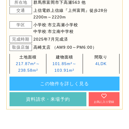
所在地
群馬県富岡市下高瀬563 他
交通
上信電鉄上信線『上州富岡』徒歩28分
2200m～2220m
学区
小学校:市立高瀬小学校
中学校:市立南中学校
完成時期
2025年7月完成済
取扱店舗
高崎支店 （AM9:00～PM6:00）
土地面積
建物面積
間取り
217.87m²～
101.85m²～
4LDK
238.58m²
103.91m²
この物件を詳しく見る
資料請求・来場予約
お気に入り登録