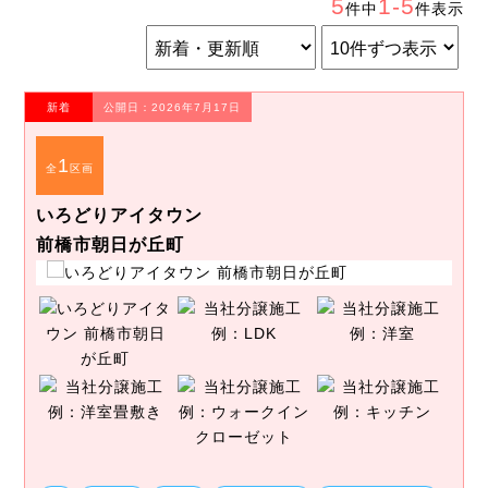
5
1-5
件中
件表示
新着
公開日：2026年7月17日
1
全
区画
いろどりアイタウン
前橋市朝日が丘町