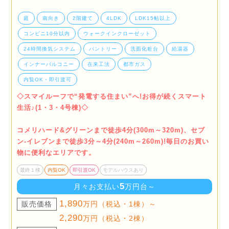
庭
南向き
2階建て
4LDK
LDK15帖以上
コンビニ10分以内
ウォークインクローゼット
24時間換気システム
パントリー
洗面化粧台
給湯器
インナーバルコニー
在来工法
都市ガス
内覧OK・即引渡可
◇スマイルーフで“発電する住まい”へ!お得が続くスマート
生活♪(1・3・4号棟)◇
コメリハード&グリーンまで徒歩4分(300m～320m)、セブ
ン-イレブンまで徒歩3分～4分(240m～260m)!毎日のお買い
物に便利なエリアです。
最終１棟
内覧OK
即引渡OK
モデルハウスあり
5
月々お支払い
万円台～
1,890
販売価格
万円（税込・1棟）～
2,290
万円（税込・2棟）