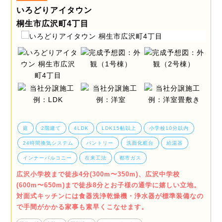
いろどりアイタウン
桐生市広沢町4丁目
庭
2階建て
4LDK
LDK15帖以上
小学校10分以内
24時間換気システム
パントリー
洗面化粧台
給湯器
インナーバルコニー
在来工法
都市ガス
広沢小学校まで徒歩4分(300m〜350m)、広沢中学校
(600m〜650m)まで徒歩8分とお子様の通学に嬉しい立地。
対面式キッチンには食器洗浄乾燥機・浄水器が標準装備なの
で手間がかかる家事も素早くこなせます。