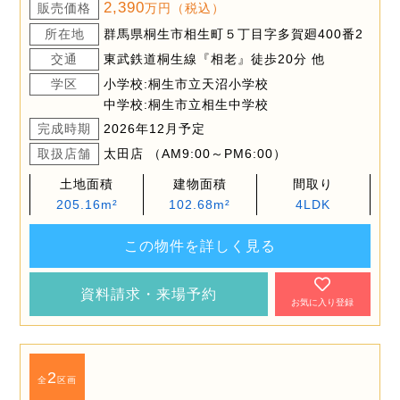
2,390
販売価格
万円（税込）
所在地
群馬県桐生市相生町５丁目字多賀廻400番2
交通
東武鉄道桐生線『相老』徒歩20分 他
学区
小学校:桐生市立天沼小学校
中学校:桐生市立相生中学校
完成時期
2026年12月予定
取扱店舗
太田店 （AM9:00～PM6:00）
土地面積
建物面積
間取り
205.16m²
102.68m²
4LDK
この物件を詳しく見る
資料請求・来場予約
お気に入り登録
2
全
区画