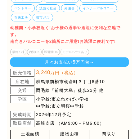
パントリー
洗面化粧台
給湯器
インナーバルコニー
在来工法
都市ガス
幼稚園・小学校近く!お子様の通学や送迎に便利な立地で
す。
南向きバルコニーを2箇所にご用意!お洗濯に便利です!
最終１棟
内覧OK
即引渡OK
モデルハウスあり
9
月々お支払い
万円台～
3,240
販売価格
万円（税込）
所在地
群馬県前橋市朝倉町３丁目6番10
交通
両毛線『前橋大島』徒歩23分 他
学区
小学校:市立わかば小学校
中学校:市立明桜中学校
完成時期
2026年12月予定
取扱店舗
高崎支店 （AM9:00～PM6:00）
土地面積
建物面積
間取り