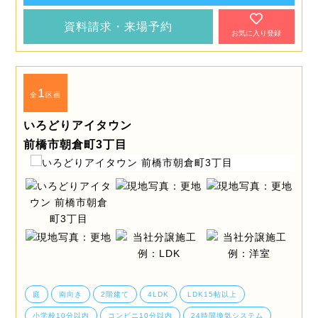
資料請求・来場予約
お気に入り登録
1
全
区画
いろどりアイタウン
前橋市朝倉町3丁目
庭
南向き
2階建て
4LDK
LDK15帖以上
小学校10分以内
コンビニ10分以内
24時間換気システム