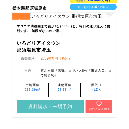
2026年8月4日
公開日：
6
月々お支払い
万円台～
栃木県那須塩原市
1
全
区画
マロニエ幼稚園まで徒歩4分(350m)と、毎日の送り迎えに便
利です。 階段がないので家…
いろどりアイタウン
那須塩原市埼玉
2,390
販売価格
万円（税込）
交通
東北本線『黒磯』までバス8分『東原入口』ま
で徒歩6分
土地面積
建物面積
間取り
233.39m²
96.55m²
4LDK
資料請求・来場予約
お気に入り登録