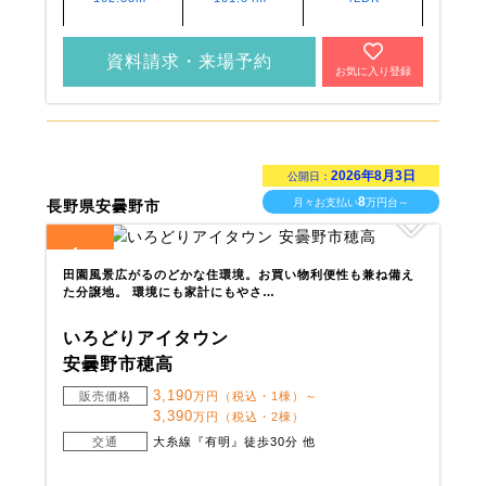
資料請求・来場予約
お気に入り登録
2026年8月3日
公開日：
8
月々お支払い
万円台～
長野県安曇野市
4
全
区画
田園風景広がるのどかな住環境。お買い物利便性も兼ね備え
た分譲地。 環境にも家計にもやさ…
いろどりアイタウン
安曇野市穂高
3,190
販売価格
万円（税込・1棟）～
3,390
万円（税込・2棟）
交通
大糸線『有明』徒歩30分 他