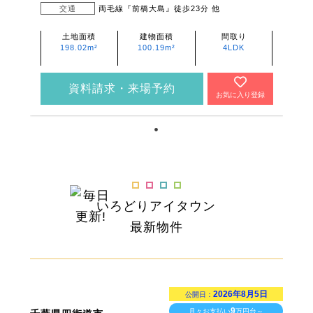
交通
両毛線『前橋大島』徒歩23分 他
土地面積
建物面積
間取り
198.02m²
100.19m²
4LDK
資料請求・来場予約
お気に入り登録
いろどりアイタウン
最新物件
2026年8月5日
公開日：
9
月々お支払い
万円台～