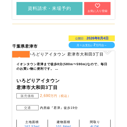
資料請求・来場予約
お気に入り登録
2026年8月4日
公開日：
7
月々お支払い
万円台～
千葉県君津市
2
全
区画
イオンタウン君津まで徒歩8分(580m〜590m)なので、毎日
のお買い物に便利です。 …
いろどりアイタウン
君津市大和田3丁目
2,690
販売価格
万円（税込）
交通
内房線『君津』徒歩19分
土地面積
建物面積
間取り
162.53m²
101.84m²
4LDK