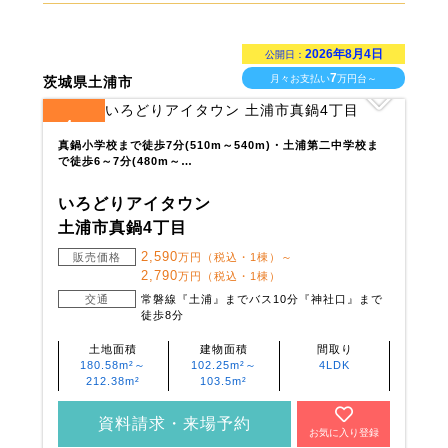
2026年8月4日
公開日：
7
月々お支払い
万円台～
茨城県土浦市
4
全
区画
真鍋小学校まで徒歩7分(510m～540m)・土浦第二中学校ま
で徒歩6～7分(480m～…
いろどりアイタウン
土浦市真鍋4丁目
2,590
販売価格
万円（税込・1棟）～
2,790
万円（税込・1棟）
交通
常磐線『土浦』までバス10分『神社口』まで
徒歩8分
土地面積
建物面積
間取り
180.58m²～
102.25m²～
4LDK
212.38m²
103.5m²
資料請求・来場予約
お気に入り登録