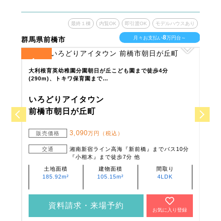
ウスあり
最終１棟
内覧OK
即引渡OK
モデルハウスあり
8
台～
月々お支払い
万円台～
群馬県前橋市
群馬
1
1
全
区画
全
区
です。
大利根育英幼稚園分園朝日が丘こども園まで徒歩4分
幼稚
(290m)、トキワ保育園まで…
南向
いろどりアイタウン
い
前橋市朝日が丘町
前
3,090
販売価格
万円（税込）
販
交通
湘南新宿ライン高海『新前橋』までバス10分
『小相木』まで徒歩7分 他
土地面積
建物面積
間取り
185.92m²
105.15m²
4LDK
資料請求・来場予約
登録
お気に入り登録