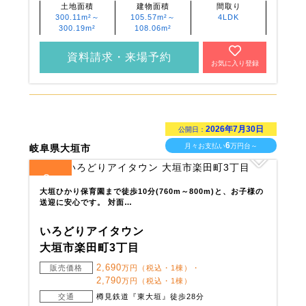
土地面積
建物面積
間取り
300.11m²～
105.57m²～
4LDK
300.19m²
108.06m²
資料請求・来場予約
お気に入り登録
2026年7月30日
公開日：
6
月々お支払い
万円台～
岐阜県大垣市
3
全
区画
大垣ひかり保育園まで徒歩10分(760m～800m)と、お子様の
送迎に安心です。 対面…
いろどりアイタウン
大垣市楽田町3丁目
2,690
販売価格
万円（税込・1棟）・
2,790
万円（税込・1棟）
交通
樽見鉄道『東大垣』徒歩28分