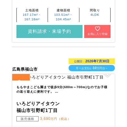
土地面積
建物面積
間取り
167.17m²・
103.51m²・
4LDK
167.18m²
104.45m²
資料請求・来場予約
お気に入り登録
2026年7月30日
公開日：
10
月々お支払い
万円台～
広島県福山市
3
全
区画
ももやまこども園まで徒歩9分(680m～700m)なのでお子様
の送り迎えに便利です。 …
いろどりアイタウン
福山市引野町1丁目
3,690
販売価格
万円（税込）