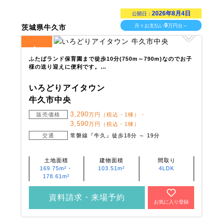
2026年8月4日
公開日：
9
月々お支払い
万円台～
茨城県牛久市
4
全
区画
ふたばランド保育園まで徒歩10分(750m～790m)なのでお子
様の送り迎えに便利です。…
いろどりアイタウン
牛久市中央
3,290
販売価格
万円（税込・1棟）・
3,590
万円（税込・1棟）
交通
常磐線『牛久』徒歩18分 ～ 19分
土地面積
建物面積
間取り
169.75m²・
103.51m²
4LDK
178.61m²
資料請求・来場予約
お気に入り登録