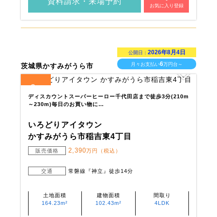
資料請求・来場予約
お気に入り登録
2026年8月4日
公開日：
6
月々お支払い
万円台～
茨城県かすみがうら市
2
全
区画
ディスカウントスーパーヒーロー千代田店まで徒歩3分(210m
～230m)毎日のお買い物に…
いろどりアイタウン
かすみがうら市稲吉東4丁目
2,390
販売価格
万円（税込）
交通
常磐線『神立』徒歩14分
土地面積
建物面積
間取り
164.23m²
102.43m²
4LDK