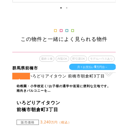
この物件と一緒によく見られる物件
最終１棟
内覧OK
即引渡OK
モデルハウスあり
9
月々お支払い
万円台～
群馬県前橋市
1
全
区画
幼稚園・小学校近く!お子様の通学や送迎に便利な立地です。
南向きバルコニーを…
いろどりアイタウン
前橋市朝倉町3丁目
3,240
販売価格
万円（税込）