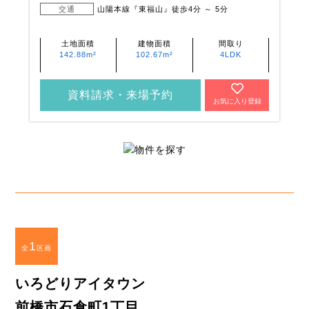
交通
山陽本線『東福山』徒歩4分 ～ 5分
土地面積
建物面積
間取り
142.88m²
102.67m²
4LDK
資料請求・来場予約
お気に入り登録
1
全
区画
いろどりアイタウン
前橋市石倉町1丁目