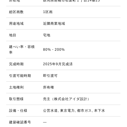
所在地
群馬県前橋市石倉町１丁目14番25
総区画数
1区画
用途地域
近隣商業地域
地目
宅地
建ぺい率・容積
80%・200%
率
完成時期
2025年9月完成済
引渡可能時期
即引渡可
土地権利
所有権
取引態様
売主（株式会社アイダ設計）
設備・仕様
公営水道, 東京電力, 都市ガス, 本下水
建築確認番号
―