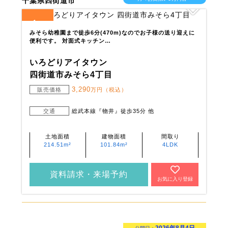
千葉県四街道市
1
全
区画
みそら幼稚園まで徒歩6分(470m)なのでお子様の送り迎えに
便利です。 対面式キッチン…
いろどりアイタウン
四街道市みそら4丁目
3,290
販売価格
万円（税込）
交通
総武本線『物井』徒歩35分 他
土地面積
建物面積
間取り
214.51m²
101.84m²
4LDK
資料請求・来場予約
お気に入り登録