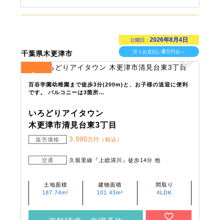
2026年8月4日
公開日：
8
月々お支払い
万円台～
千葉県木更津市
1
全
区画
百谷学園幼稚園まで徒歩3分(200m)と、お子様の送迎に便利
です。 バルコニーは3箇所…
いろどりアイタウン
木更津市清見台東3丁目
3,090
販売価格
万円（税込）
交通
久留里線『上総清川』徒歩14分 他
土地面積
建物面積
間取り
187.74m²
101.43m²
4LDK