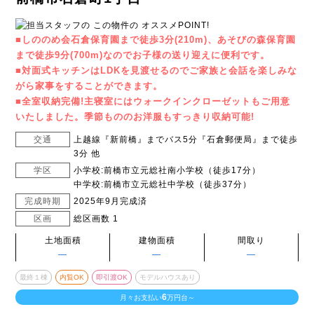
■しののめ会石倉保育園まで徒歩3分(210m)、あそびの森保育園
まで徒歩9分(700m)なのでお子様の送り迎えに便利です。
■対面式キッチンはLDKを見渡せるのでご家族と会話を楽しみな
がら家事をすることができます。
■全室収納完備!主寝室にはウォークインクローゼットもご用意
いたしました。季節もののお洋服もすっきり収納可能!
交通
上越線『新前橋』までバス5分『石倉郵便局』まで徒歩
3分 他
学区
小学校:前橋市立元総社南小学校（徒歩17分）
中学校:前橋市立元総社中学校（徒歩37分）
完成時期
2025年9月完成済
区画
総区画数 1
土地面積
建物面積
間取り
―
―
―
最終１棟
内覧OK
即引渡OK
モデルハウスあり
6
月々お支払い
万円台～