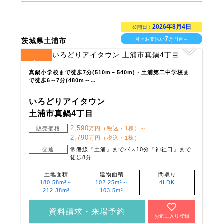
2026年8月4日
公開日：
7
月々お支払い
万円台～
茨城県土浦市
4
全
区画
真鍋小学校まで徒歩7分(510m～540m)・土浦第二中学校ま
で徒歩6～7分(480m～…
いろどりアイタウン
土浦市真鍋4丁目
2,590
販売価格
万円（税込・1棟）～
2,790
万円（税込・1棟）
交通
常磐線『土浦』までバス10分『神社口』まで
徒歩8分
土地面積
建物面積
間取り
180.58m²～
102.25m²～
4LDK
212.38m²
103.5m²
資料請求・来場予約
お気に入り登録