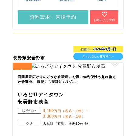
資料請求・来場予約
お気に入り登録
2026年8月3日
公開日：
8
月々お支払い
万円台～
長野県安曇野市
4
全
区画
田園風景広がるのどかな住環境。お買い物利便性も兼ね備え
た分譲地。 環境にも家計にもやさ…
いろどりアイタウン
安曇野市穂高
3,190
販売価格
万円（税込・1棟）～
3,390
万円（税込・2棟）
交通
大糸線『有明』徒歩30分 他