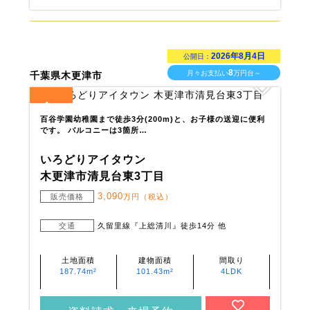
2026年8月4日
公開日：
8
月々お支払い
万円台～
千葉県木更津市
1
全
区画
百谷学園幼稚園まで徒歩3分(200m)と、お子様の送迎に便利
です。 バルコニーは3箇所…
いろどりアイタウン
木更津市清見台東3丁目
3,090
販売価格
万円（税込）
交通
久留里線『上総清川』徒歩14分 他
土地面積
建物面積
間取り
187.74m²
101.43m²
4LDK