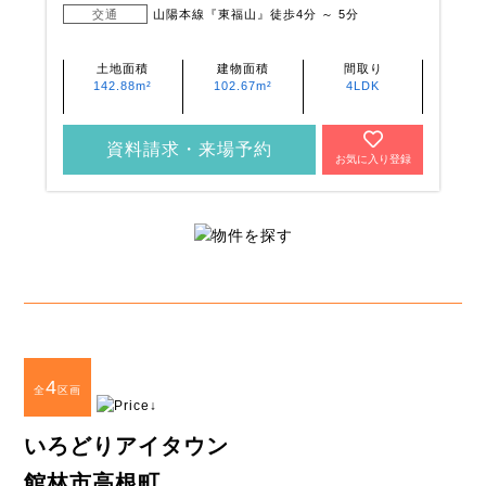
交通
山陽本線『東福山』徒歩4分 ～ 5分
土地面積
建物面積
間取り
142.88m²
102.67m²
4LDK
資料請求・来場予約
お気に入り登録
4
全
区画
いろどりアイタウン
館林市高根町