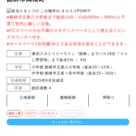
■館林市立第八小学校まで徒歩10分～12分(800m～900m)と子
育て世代に嬉しい立地。
■PCスペースやお子様のスタディスペースとして使えるリビン
グカウンター付き。
■カースペース3台完備!ゆとりある生活を送ることができます。
交通
東武スカイツリーライン『館林』までバス19分『つつ
じ野団地』まで徒歩2分 ～ 4分
学区
小学校:館林市立第八小学校（徒歩10～12分）
中学校:館林市立多々良中学校（徒歩15～16分）
完成時期
2025年6月完成済
区画
総区画数 4
土地面積
建物面積
間取り
―
―
―
最終１棟
内覧OK
即引渡OK
モデルハウスあり
5
月々お支払い
万円台～