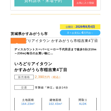
資料請求・来場予約
お気に入り登録
2026年8月4日
公開日：
6
月々お支払い
万円台～
茨城県かすみがうら市
2
全
区画
ディスカウントスーパーヒーロー千代田店まで徒歩3分(210m
～230m)毎日のお買い物に…
いろどりアイタウン
かすみがうら市稲吉東4丁目
2,390
販売価格
万円（税込）
交通
常磐線『神立』徒歩14分
土地面積
建物面積
間取り
164.23m²
102.43m²
4LDK