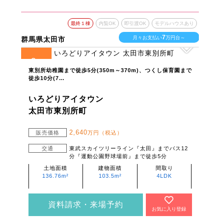
最終１棟
内覧OK
即引渡OK
モデルハウスあり
7
月々お支払い
万円台～
群馬県太田市
2
全
区画
東別所幼稚園まで徒歩5分(350m～370m)、つくし保育園まで
徒歩10分(7…
いろどりアイタウン
太田市東別所町
2,640
販売価格
万円（税込）
交通
東武スカイツリーライン『太田』までバス12
分『運動公園野球場前』まで徒歩5分
土地面積
建物面積
間取り
136.76m²
103.5m²
4LDK
資料請求・来場予約
お気に入り登録