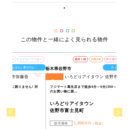
この物件と一緒によく見られる物件
ウスあり
最終１棟
内覧OK
即引渡OK
モデルハウスあり
5
台～
月々お支払い
万円台～
栃木県佐野市
埼玉
5
1
全
区画
全
区
 対
フジマート葛生店まで徒歩4分～5分(350～400m)なので毎日
第二
のお買い物に困…
歩10
いろどりアイタウン
い
佐野市富士見町
熊
1,890
販売価格
万円（税込）
販