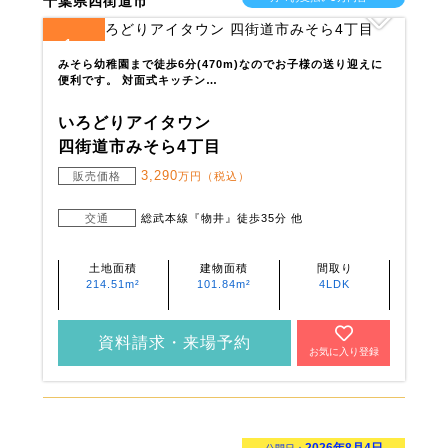
千葉県四街道市
1
全
区画
みそら幼稚園まで徒歩6分(470m)なのでお子様の送り迎えに
便利です。 対面式キッチン…
いろどりアイタウン
四街道市みそら4丁目
3,290
販売価格
万円（税込）
交通
総武本線『物井』徒歩35分 他
土地面積
建物面積
間取り
214.51m²
101.84m²
4LDK
資料請求・来場予約
お気に入り登録