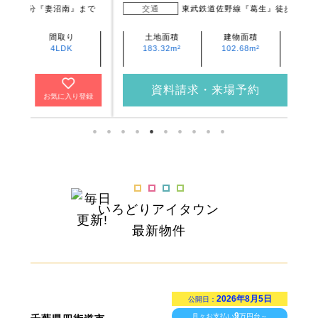
まで
交通
東武鉄道佐野線『葛生』徒歩4分 ～ 5分
土地面積
建物面積
間取り
183.32m²
102.68m²
4LDK
資料請求・来場予約
登録
お気に入り登録
いろどりアイタウン
最新物件
2026年8月5日
公開日：
9
月々お支払い
万円台～