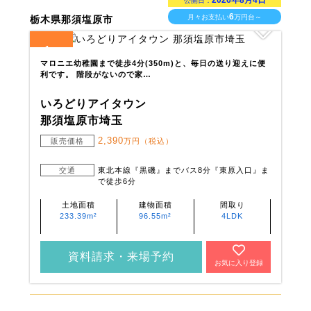
2026年8月4日
公開日：
6
月々お支払い
万円台～
栃木県那須塩原市
1
全
区画
マロニエ幼稚園まで徒歩4分(350m)と、毎日の送り迎えに便
利です。 階段がないので家…
いろどりアイタウン
那須塩原市埼玉
2,390
販売価格
万円（税込）
交通
東北本線『黒磯』までバス8分『東原入口』ま
で徒歩6分
土地面積
建物面積
間取り
233.39m²
96.55m²
4LDK
資料請求・来場予約
お気に入り登録