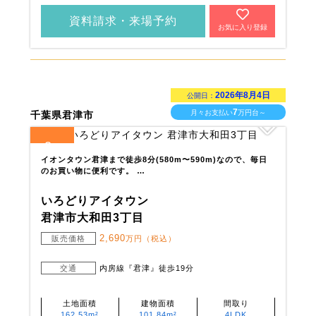
資料請求・来場予約
お気に入り登録
2026年8月4日
公開日：
7
月々お支払い
万円台～
千葉県君津市
2
全
区画
イオンタウン君津まで徒歩8分(580m〜590m)なので、毎日
のお買い物に便利です。 …
いろどりアイタウン
君津市大和田3丁目
2,690
販売価格
万円（税込）
交通
内房線『君津』徒歩19分
土地面積
建物面積
間取り
162.53m²
101.84m²
4LDK