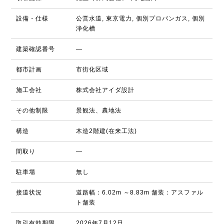
設備・仕様
公営水道, 東京電力, 個別プロパンガス, 個別
浄化槽
建築確認番号
―
都市計画
市街化区域
施工会社
株式会社アイダ設計
その他制限
景観法、農地法
構造
木造2階建(在来工法)
間取り
―
駐車場
無し
接道状況
道路幅：6.02m ～8.83m 舗装：アスファル
ト舗装
取引有効期限
2026年7月12日