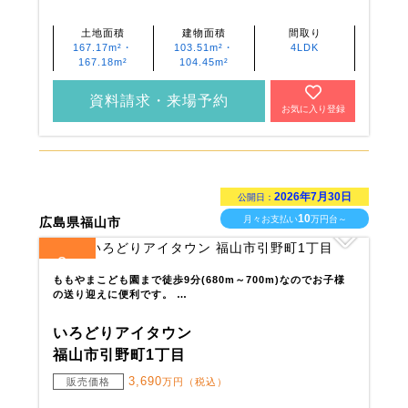
土地面積
建物面積
間取り
167.17m²・
103.51m²・
4LDK
167.18m²
104.45m²
資料請求・来場予約
お気に入り登録
2026年7月30日
公開日：
10
月々お支払い
万円台～
広島県福山市
3
全
区画
ももやまこども園まで徒歩9分(680m～700m)なのでお子様
の送り迎えに便利です。 …
いろどりアイタウン
福山市引野町1丁目
3,690
販売価格
万円（税込）