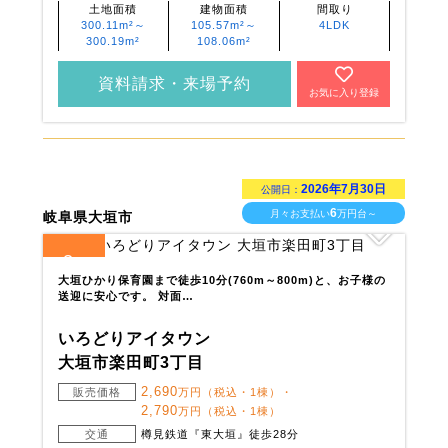
土地面積
建物面積
間取り
300.11m²～
105.57m²～
4LDK
300.19m²
108.06m²
資料請求・来場予約
お気に入り登録
2026年7月30日
公開日：
6
月々お支払い
万円台～
岐阜県大垣市
3
全
区画
大垣ひかり保育園まで徒歩10分(760m～800m)と、お子様の
送迎に安心です。 対面…
いろどりアイタウン
大垣市楽田町3丁目
2,690
販売価格
万円（税込・1棟）・
2,790
万円（税込・1棟）
交通
樽見鉄道『東大垣』徒歩28分