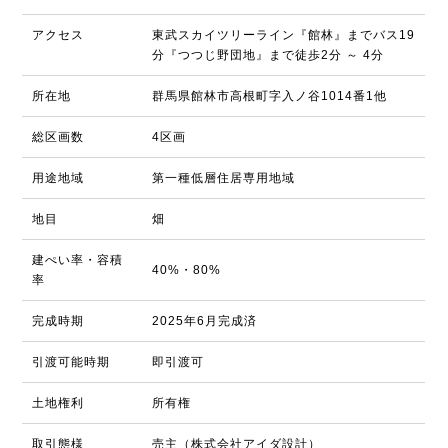
アクセス
東武スカイツリーライン『館林』までバス19
分『つつじ野団地』まで徒歩2分 ～ 4分
所在地
群馬県館林市高根町字入ノ谷1014番1他
総区画数
4区画
用途地域
第一種低層住居専用地域
地目
畑
建ぺい率・容積
40%・80%
率
完成時期
2025年6月完成済
引渡可能時期
即引渡可
土地権利
所有権
取引態様
売主（株式会社アイダ設計）