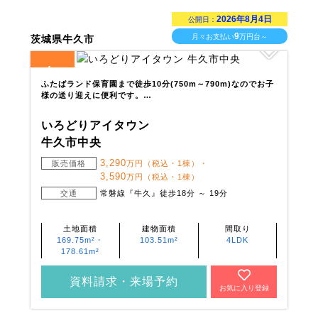
2026年8月4日
公開日：
9
月々お支払い
万円台～
茨城県牛久市
4
全
区画
ふたばランド保育園まで徒歩10分(750m～790m)なのでお子
様の送り迎えに便利です。…
いろどりアイタウン
牛久市中央
3,290
販売価格
万円（税込・1棟）・
3,590
万円（税込・1棟）
交通
常磐線『牛久』徒歩18分 ～ 19分
土地面積
建物面積
間取り
169.75m²・
103.51m²
4LDK
178.61m²
資料請求・来場予約
お気に入り登録