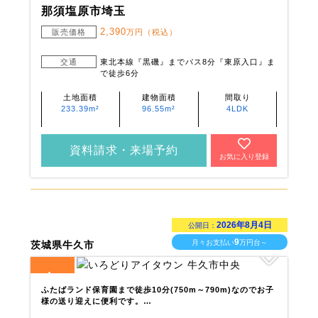
那須塩原市埼玉
2,390
販売価格
万円（税込）
交通
東北本線『黒磯』までバス8分『東原入口』ま
で徒歩6分
土地面積
建物面積
間取り
233.39m²
96.55m²
4LDK
資料請求・来場予約
お気に入り登録
2026年8月4日
公開日：
9
月々お支払い
万円台～
茨城県牛久市
4
全
区画
ふたばランド保育園まで徒歩10分(750m～790m)なのでお子
様の送り迎えに便利です。…