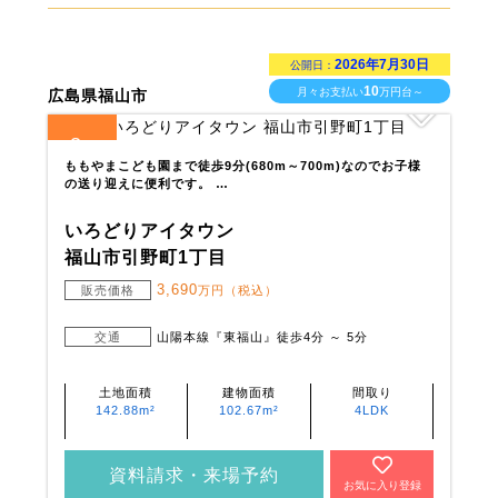
2026年7月30日
公開日：
10
月々お支払い
万円台～
広島県福山市
3
全
区画
ももやまこども園まで徒歩9分(680m～700m)なのでお子様
の送り迎えに便利です。 …
いろどりアイタウン
福山市引野町1丁目
3,690
販売価格
万円（税込）
交通
山陽本線『東福山』徒歩4分 ～ 5分
土地面積
建物面積
間取り
142.88m²
102.67m²
4LDK
資料請求・来場予約
お気に入り登録