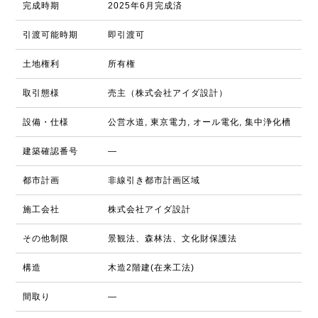
完成時期
2025年6月完成済
引渡可能時期
即引渡可
土地権利
所有権
取引態様
売主（株式会社アイダ設計）
設備・仕様
公営水道, 東京電力, オール電化, 集中浄化槽
建築確認番号
―
都市計画
非線引き都市計画区域
施工会社
株式会社アイダ設計
その他制限
景観法、森林法、文化財保護法
構造
木造2階建(在来工法)
間取り
―