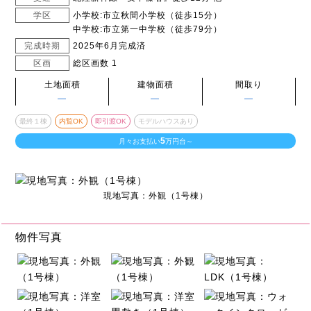
学区
小学校:市立秋間小学校（徒歩15分）
中学校:市立第一中学校（徒歩79分）
完成時期
2025年6月完成済
区画
総区画数 1
土地面積
建物面積
間取り
―
―
―
最終１棟
内覧OK
即引渡OK
モデルハウスあり
5
月々お支払い
万円台～
現地写真：外観（1号棟）
物件写真