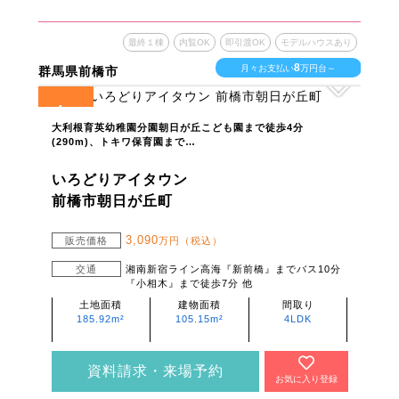
最終１棟
内覧OK
即引渡OK
モデルハウスあり
8
月々お支払い
万円台～
群馬県前橋市
1
全
区画
大利根育英幼稚園分園朝日が丘こども園まで徒歩4分
(290m)、トキワ保育園まで…
いろどりアイタウン
前橋市朝日が丘町
3,090
販売価格
万円（税込）
交通
湘南新宿ライン高海『新前橋』までバス10分
『小相木』まで徒歩7分 他
土地面積
建物面積
間取り
185.92m²
105.15m²
4LDK
資料請求・来場予約
お気に入り登録