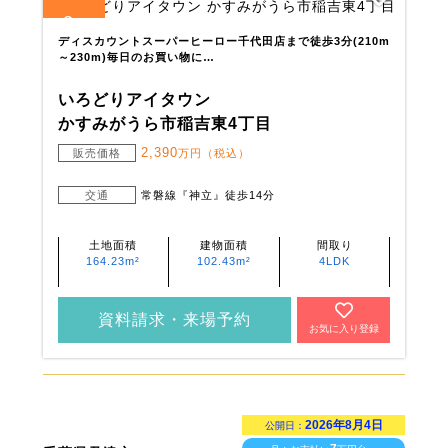
2
全
区画
ディスカウントスーパーヒーロー千代田店まで徒歩3分(210m
～230m)毎日のお買い物に…
いろどりアイタウン
かすみがうら市稲吉東4丁目
2,390
販売価格
万円（税込）
交通
常磐線『神立』徒歩14分
土地面積
建物面積
間取り
164.23m²
102.43m²
4LDK
資料請求・来場予約
お気に入り登録
2026年8月4日
公開日：