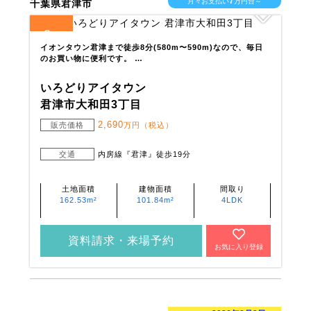
7
月々お支払い
万円台～
千葉県君津市
2
全
区画
イオンタウン君津まで徒歩8分(580m〜590m)なので、毎日
のお買い物に便利です。 …
いろどりアイタウン
君津市大和田3丁目
2,690
販売価格
万円（税込）
交通
内房線『君津』徒歩19分
土地面積
建物面積
間取り
162.53m²
101.84m²
4LDK
資料請求・来場予約
お気に入り登録