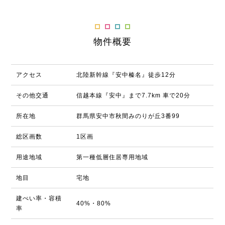
物件概要
アクセス
北陸新幹線『安中榛名』徒歩12分
その他交通
信越本線『安中』まで7.7km 車で20分
所在地
群馬県安中市秋間みのりが丘3番99
総区画数
1区画
用途地域
第一種低層住居専用地域
地目
宅地
建ぺい率・容積
40%・80%
率