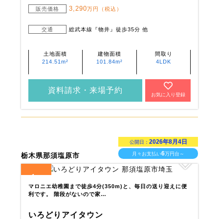
3,290
販売価格
万円（税込）
交通
総武本線『物井』徒歩35分 他
土地面積
建物面積
間取り
214.51m²
101.84m²
4LDK
資料請求・来場予約
お気に入り登録
2026年8月4日
公開日：
6
月々お支払い
万円台～
栃木県那須塩原市
1
全
区画
マロニエ幼稚園まで徒歩4分(350m)と、毎日の送り迎えに便
利です。 階段がないので家…
いろどりアイタウン