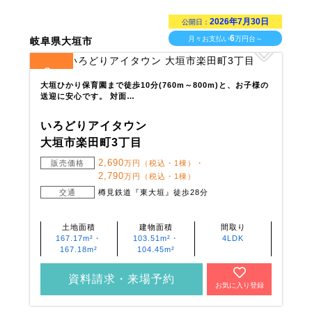
2026年7月30日
公開日：
6
月々お支払い
万円台～
岐阜県大垣市
3
全
区画
大垣ひかり保育園まで徒歩10分(760m～800m)と、お子様の
送迎に安心です。 対面…
いろどりアイタウン
大垣市楽田町3丁目
2,690
販売価格
万円（税込・1棟）・
2,790
万円（税込・1棟）
交通
樽見鉄道『東大垣』徒歩28分
土地面積
建物面積
間取り
167.17m²・
103.51m²・
4LDK
167.18m²
104.45m²
資料請求・来場予約
お気に入り登録