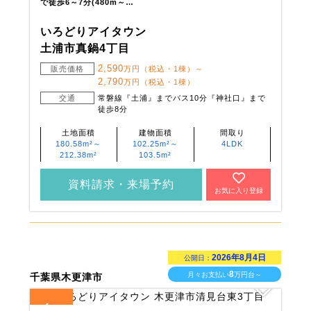
で徒歩6～7分(480m～…
いろどりアイタウン
土浦市真鍋4丁目
2,590
販売価格
万円（税込・1棟）～
2,790
万円（税込・1棟）
交通
常磐線『土浦』までバス10分『神社口』まで
徒歩8分
土地面積
建物面積
間取り
180.58m²～
102.25m²～
4LDK
212.38m²
103.5m²
資料請求・来場予約
お気に入り登録
2026年8月4日
公開日：
8
月々お支払い
万円台～
千葉県木更津市
1
全
区画