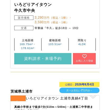
いろどりアイタウン
牛久市中央
3,290
販売価格
万円（税込・1棟）・
3,590
万円（税込・1棟）
交通
常磐線『牛久』徒歩18分 ～ 19分
土地面積
建物面積
間取り
169.75m²・
103.51m²
4LDK
178.61m²
資料請求・来場予約
お気に入り登録
2026年8月4日
公開日：
7
月々お支払い
万円台～
茨城県土浦市
4
全
区画
真鍋小学校まで徒歩7分(510m～540m)・土浦第二中学校ま