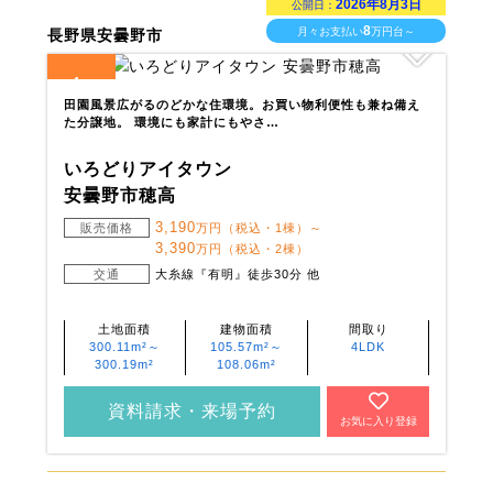
2026年8月3日
公開日：
8
月々お支払い
万円台～
長野県安曇野市
4
全
区画
田園風景広がるのどかな住環境。お買い物利便性も兼ね備え
た分譲地。 環境にも家計にもやさ…
いろどりアイタウン
安曇野市穂高
3,190
販売価格
万円（税込・1棟）～
3,390
万円（税込・2棟）
交通
大糸線『有明』徒歩30分 他
土地面積
建物面積
間取り
300.11m²～
105.57m²～
4LDK
300.19m²
108.06m²
資料請求・来場予約
お気に入り登録