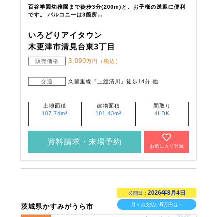
百谷学園幼稚園まで徒歩3分(200m)と、お子様の送迎に便利
です。 バルコニーは3箇所…
いろどりアイタウン
木更津市清見台東3丁目
3,090
販売価格
万円（税込）
交通
久留里線『上総清川』徒歩14分 他
土地面積
建物面積
間取り
187.74m²
101.43m²
4LDK
資料請求・来場予約
お気に入り登録
2026年8月4日
公開日：
6
月々お支払い
万円台～
茨城県かすみがうら市