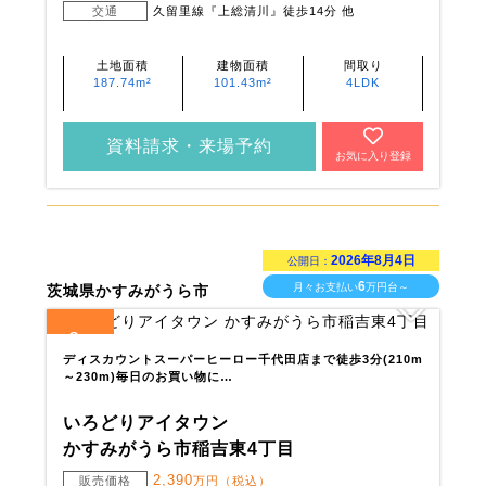
交通
久留里線『上総清川』徒歩14分 他
土地面積
建物面積
間取り
187.74m²
101.43m²
4LDK
資料請求・来場予約
お気に入り登録
2026年8月4日
公開日：
6
月々お支払い
万円台～
茨城県かすみがうら市
2
全
区画
ディスカウントスーパーヒーロー千代田店まで徒歩3分(210m
～230m)毎日のお買い物に…
いろどりアイタウン
かすみがうら市稲吉東4丁目
2,390
販売価格
万円（税込）