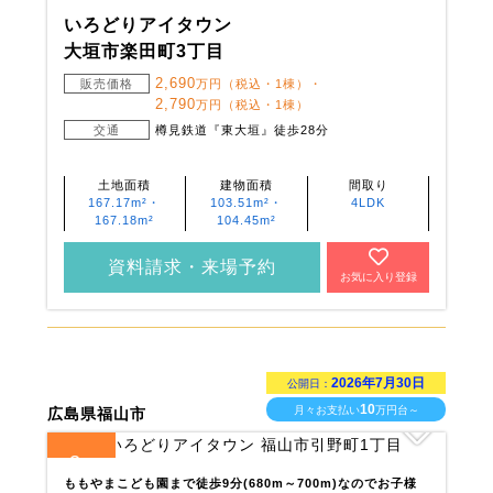
いろどりアイタウン
大垣市楽田町3丁目
2,690
販売価格
万円（税込・1棟）・
2,790
万円（税込・1棟）
交通
樽見鉄道『東大垣』徒歩28分
土地面積
建物面積
間取り
167.17m²・
103.51m²・
4LDK
167.18m²
104.45m²
資料請求・来場予約
お気に入り登録
2026年7月30日
公開日：
10
月々お支払い
万円台～
広島県福山市
3
全
区画
ももやまこども園まで徒歩9分(680m～700m)なのでお子様