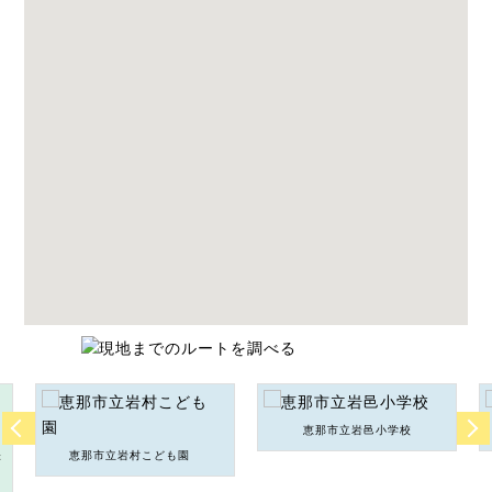
恵那市立岩邑小学校
張
恵那市立岩村こども園