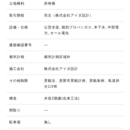
土地権利
所有権
取引態様
売主（株式会社アイダ設計）
設備・仕様
公営水道, 個別プロパンガス, 本下水, 中部電
力, オール電化
建築確認番号
―
都市計画
都市計画区域外
施工会社
株式会社アイダ設計
その他制限
景観法、恵那市景観計画、景観条例、私道持
分1/3有
構造
木造2階建(在来工法)
間取り
―
駐車場
無し