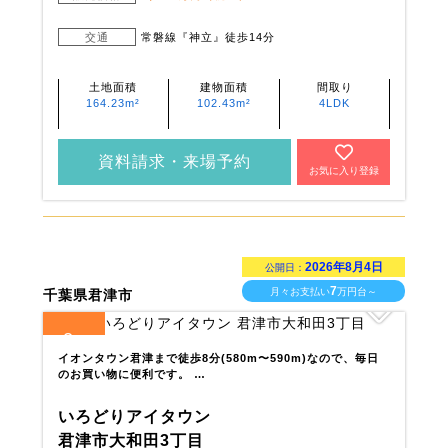
交通
常磐線『神立』徒歩14分
土地面積
建物面積
間取り
164.23m²
102.43m²
4LDK
資料請求・来場予約
お気に入り登録
2026年8月4日
公開日：
7
月々お支払い
万円台～
千葉県君津市
2
全
区画
イオンタウン君津まで徒歩8分(580m〜590m)なので、毎日
のお買い物に便利です。 …
いろどりアイタウン
君津市大和田3丁目