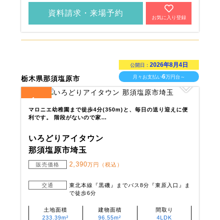
資料請求・来場予約
お気に入り登録
2026年8月4日
公開日：
6
月々お支払い
万円台～
栃木県那須塩原市
1
全
区画
マロニエ幼稚園まで徒歩4分(350m)と、毎日の送り迎えに便
利です。 階段がないので家…
いろどりアイタウン
那須塩原市埼玉
2,390
販売価格
万円（税込）
交通
東北本線『黒磯』までバス8分『東原入口』ま
で徒歩6分
土地面積
建物面積
間取り
233.39m²
96.55m²
4LDK