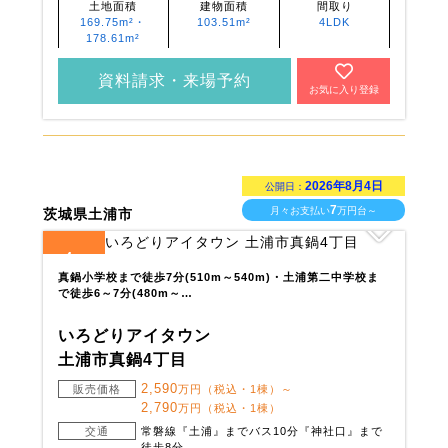
土地面積
建物面積
間取り
169.75m²・
103.51m²
4LDK
178.61m²
資料請求・来場予約
お気に入り登録
2026年8月4日
公開日：
7
月々お支払い
万円台～
茨城県土浦市
4
全
区画
真鍋小学校まで徒歩7分(510m～540m)・土浦第二中学校ま
で徒歩6～7分(480m～…
いろどりアイタウン
土浦市真鍋4丁目
2,590
販売価格
万円（税込・1棟）～
2,790
万円（税込・1棟）
交通
常磐線『土浦』までバス10分『神社口』まで
徒歩8分