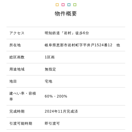
物件概要
アクセス
明知鉄道『岩村』徒歩6分
所在地
岐阜県恵那市岩村町字平井戸1524番12 他
総区画数
1区画
用途地域
無指定
地目
宅地
建ぺい率・容積
60%・200%
率
完成時期
2024年11月完成済
引渡可能時期
即引渡可