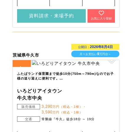
資料請求・来場予約
お気に入り登録
2026年8月4日
公開日：
9
月々お支払い
万円台～
茨城県牛久市
4
全
区画
ふたばランド保育園まで徒歩10分(750m～790m)なのでお子
様の送り迎えに便利です。…
いろどりアイタウン
牛久市中央
3,290
販売価格
万円（税込・1棟）・
3,590
万円（税込・1棟）
交通
常磐線『牛久』徒歩18分 ～ 19分