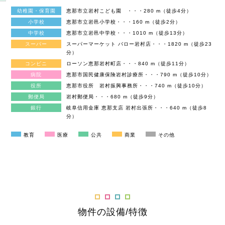
幼稚園・保育園
恵那市立岩村こども園 ・・・280 m（徒歩4分）
小学校
恵那市立岩邑小学校・・・160 m（徒歩2分）
中学校
恵那市立岩邑中学校・・・1010 m（徒歩13分）
スーパー
スーパーマーケット バロー岩村店・・・1820 m（徒歩23
分）
コンビニ
ローソン恵那岩村町店・・・840 m（徒歩11分）
病院
恵那市国民健康保険岩村診療所・・・790 m（徒歩10分）
役所
恵那市役所 岩村振興事務所・・・740 m（徒歩10分）
郵便局
岩村郵便局・・・680 m（徒歩9分）
銀行
岐阜信用金庫 恵那支店 岩村出張所・・・640 m（徒歩8
分）
教育
医療
公共
商業
その他
物件の設備/特徴