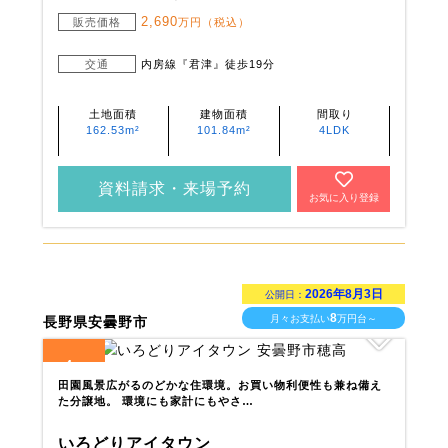
2,690
販売価格
万円（税込）
交通
内房線『君津』徒歩19分
土地面積
建物面積
間取り
162.53m²
101.84m²
4LDK
資料請求・来場予約
お気に入り登録
2026年8月3日
公開日：
8
月々お支払い
万円台～
長野県安曇野市
4
全
区画
田園風景広がるのどかな住環境。お買い物利便性も兼ね備え
た分譲地。 環境にも家計にもやさ…
いろどりアイタウン