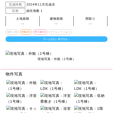
完成時期
2024年11月完成済
区画
総区画数 1
土地面積
建物面積
間取り
―
―
―
最終１棟
内覧OK
即引渡OK
モデルハウスあり
5
月々お支払い
万円台～
現地写真：外観（1号棟）
物件写真