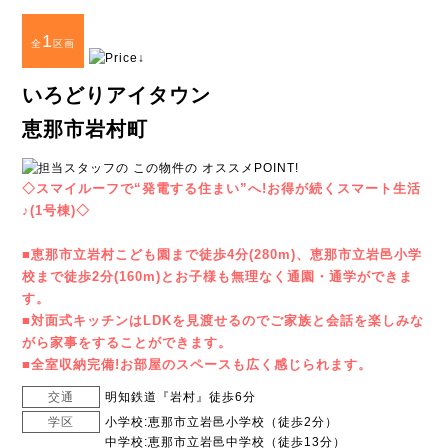
1
全
区画
いろどりアイタウン
恵那市岩村町
◇スマイルーフで“発電する住まい”へ!お得が続くスマート生活
♪(1号棟)◇
■恵那市立岩村こども園まで徒歩4分(280m)、恵那市立岩邑小学
校まで徒歩2分(160m)とお子様も無理なく通園・通学ができま
す。
■対面式キッチンはLDKを見渡せるのでご家族と会話を楽しみな
がら家事をすることができます。
■全室収納完備!お部屋のスペースも広く感じられます。
交通
明知鉄道『岩村』徒歩6分
学区
小学校:恵那市立岩邑小学校（徒歩2分）
中学校:恵那市立岩邑中学校（徒歩13分）