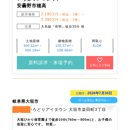
安曇野市穂高
3,190
販売価格
万円（税込・1棟）～
3,390
万円（税込・2棟）
交通
大糸線『有明』徒歩30分 他
土地面積
建物面積
間取り
300.11m²～
105.57m²～
4LDK
300.19m²
108.06m²
資料請求・来場予約
お気に入り登録
2026年7月30日
公開日：
6
月々お支払い
万円台～
岐阜県大垣市
3
全
区画
大垣ひかり保育園まで徒歩10分(760m～800m)と、お子様の
送迎に安心です。 対面…