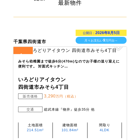
最新物件
2026年8月5日
公開日：
9
月々お支払い
万円台～
千葉県四街道市
1
全
区画
みそら幼稚園まで徒歩6分(470m)なのでお子様の送り迎えに
便利です。 対面式キッチン…
いろどりアイタウン
四街道市みそら4丁目
3,290
販売価格
万円（税込）
交通
総武本線『物井』徒歩35分 他
土地面積
建物面積
間取り
214.51m²
101.84m²
4LDK