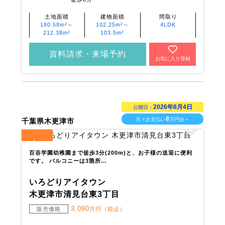
土地面積
建物面積
間取り
180.58m²～
102.25m²～
4LDK
212.38m²
103.5m²
資料請求・来場予約
お気に入り登録
2026年8月4日
公開日：
8
月々お支払い
万円台～
千葉県木更津市
1
全
区画
百谷学園幼稚園まで徒歩3分(200m)と、お子様の送迎に便利
です。 バルコニーは3箇所…
いろどりアイタウン
木更津市清見台東3丁目
3,090
販売価格
万円（税込）