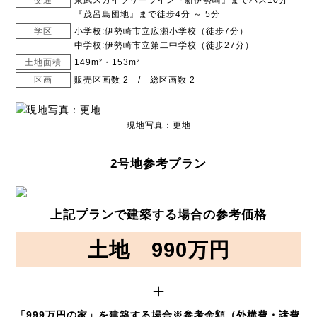
交通
東武スカイツリーライン『新伊勢崎』までバス10分
『茂呂島団地』まで徒歩4分 ～ 5分
学区
小学校:伊勢崎市立広瀬小学校（徒歩7分）
中学校:伊勢崎市立第二中学校（徒歩27分）
土地面積
149m²・153m²
区画
販売区画数 2 / 総区画数 2
現地写真：更地
2号地参考プラン
上記プランで建築する場合の参考価格
土地
990万円
＋
「999万円の家」を建築する場合※参考金額（外構費・諸費