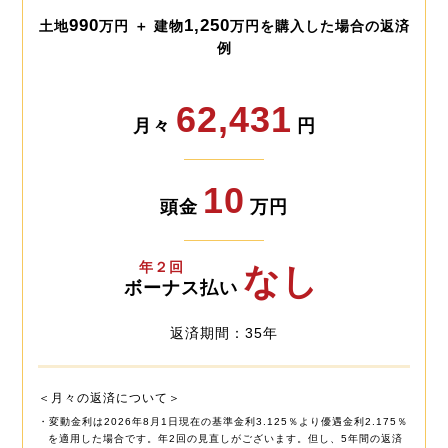
990
1,250
土地
万円 ＋ 建物
万円を購入した場合の返済
例
62,431
月々
円
10
頭金
万円
年２回
なし
ボーナス払い
返済期間：35年
＜月々の返済について＞
・変動金利は2026年8月1日現在の基準金利3.125％より優遇金利2.175％
を適用した場合です。年2回の見直しがございます。但し、5年間の返済