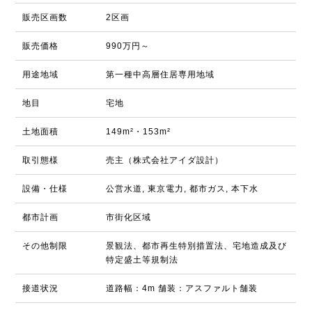
販売区画数
2区画
販売価格
990万円～
用途地域
第一種中高層住居専用地域
地目
宅地
土地面積
149m²・153m²
取引態様
売主（株式会社アイダ設計）
設備・仕様
公営水道, 東京電力, 都市ガス, 本下水
都市計画
市街化区域
その他制限
景観法、都市再生特別措置法、宅地造成及び
特定盛土等規制法
接道状況
道路幅：4m 舗装：アスファルト舗装