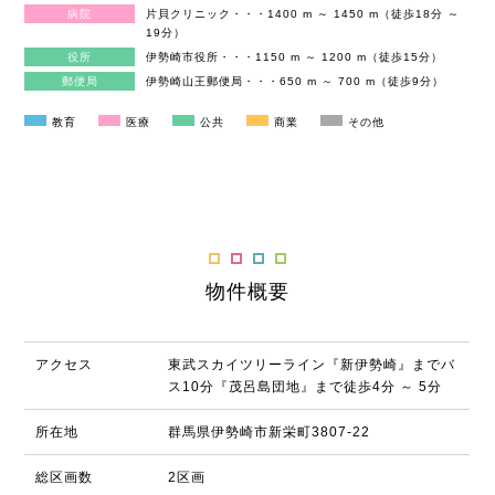
病院
片貝クリニック・・・1400 m ～ 1450 m（徒歩18分 ～
19分）
役所
伊勢崎市役所・・・1150 m ～ 1200 m（徒歩15分）
郵便局
伊勢崎山王郵便局・・・650 m ～ 700 m（徒歩9分）
教育
医療
公共
商業
その他
物件概要
アクセス
東武スカイツリーライン『新伊勢崎』までバ
ス10分『茂呂島団地』まで徒歩4分 ～ 5分
所在地
群馬県伊勢崎市新栄町3807-22
総区画数
2区画